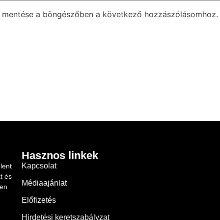
m mentése a böngészőben a következő hozzászólásomhoz.
Hasznos linkek
Kapcsolat
lent
t és
Médiaajánlat
ben
Előfizetés
Hirdetési keretszabályzat