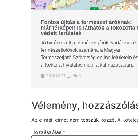
Fontos újítás a természetjáróknak:
már térképen is láthatók a fokozotta
védett területek
Jó hír érkezett a természetjárók, vadászok é
természetfotósok számára, a Magyar
Természetjáró Szövetség online felületein é
a Kéktúra hivatalos mobilalkalmazásában...
2026.08.07.
Hírek
Vélemény, hozzászólá
Az e-mail címet nem tesszük közzé.
A kötel
Hozzászólás
*