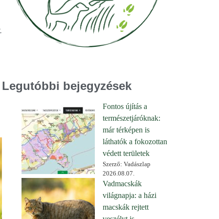
.
Legutóbbi bejegyzések
Fontos újítás a
természetjáróknak:
már térképen is
láthatók a fokozottan
védett területek
Szerző: Vadászlap
2026.08.07.
Vadmacskák
világnapja: a házi
macskák rejtett
veszélyt is