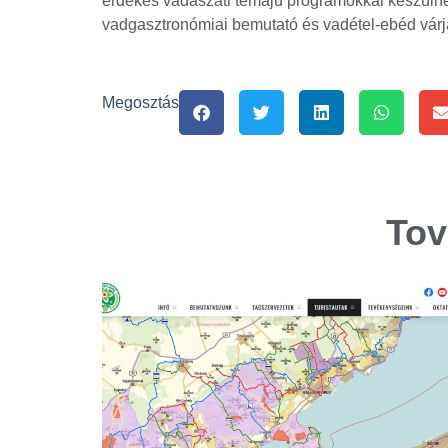
érdekes vadászati témájú programokkal készülne
vadgasztronómiai bemutató és vadétel-ebéd várj
Megosztás
Tov