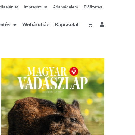
iaajánlat
Impresszum
Adatvédelem
Előfizetés
zetés
Webáruház
Kapcsolat