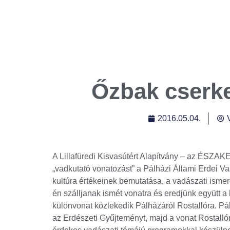
Őzbak cserk
2016.05.04.
A Lillafüredi Kisvasútért Alapítvány – az ÉSZA
„vadkutató vonatozást” a Pálházi Állami Erdei V
kultúra értékeinek bemutatása, a vadászati ismer
én szálljanak ismét vonatra és eredjünk együtt
különvonat közlekedik Pálházáról Rostallóra. Pá
az Erdészeti Gyűjteményt, majd a vonat Rostallór