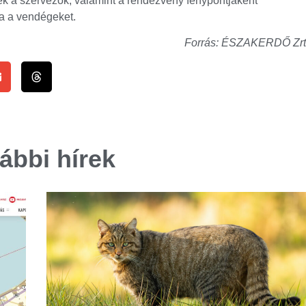
k a szervezők, valamint a rendezvény fénypontjaként
a a vendégeket.
Forrás: ÉSZAKERDŐ Zrt
ábbi hírek