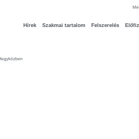
Méd
Hírek
Szakmai tartalom
Felszerelés
Előfi
 Hegyközben