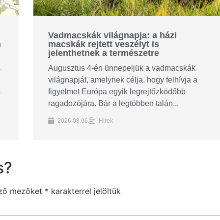
Vadmacskák világnapja: a házi
n
macskák rejtett veszélyt is
jelenthetnek a természetre
s
Augusztus 4-én ünnepeljük a vadmacskák
világnapját, amelynek célja, hogy felhívja a
s
figyelmet Európa egyik legrejtőzködőbb
ragadozójára. Bár a legtöbben talán...
2026.08.06.
Hírek
s?
ező mezőket
*
karakterrel jelöltük