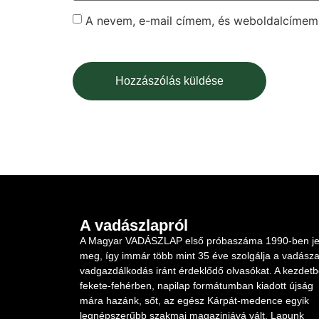
A nevem, e-mail címem, és weboldalcíme
A vadászlapról
A Magyar VADÁSZLAP első próbaszáma 1990-ben je
meg, így immár több mint 35 éve szolgálja a vadásza
vadgazdálkodás iránt érdeklődő olvasókat. A kezdet
fekete-fehérben, napilap formátumban kiadott újság
mára hazánk, sőt, az egész Kárpát-medence egyik
legnépszerűbb szakmai magazinjává vált. Lapunk