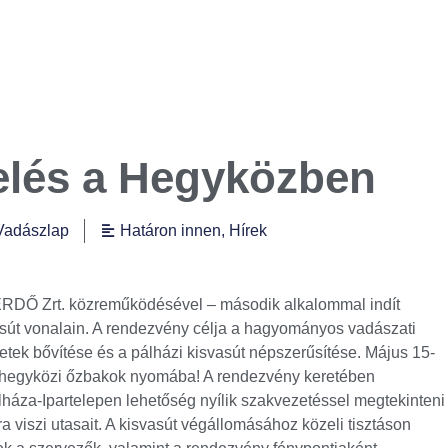
elés a Hegyközben
Vadászlap
Határon innen
,
Hírek
KERDŐ Zrt. közreműködésével – második alkalommal indít
asút vonalain. A rendezvény célja a hagyományos vadászati
etek bővítése és a pálházi kisvasút népszerűsítése. Május 15-
 a hegyközi őzbakok nyomába! A rendezvény keretében
lháza-Ipartelepen lehetőség nyílik szakvezetéssel megtekinteni
a viszi utasait. A kisvasút végállomásához közeli tisztáson