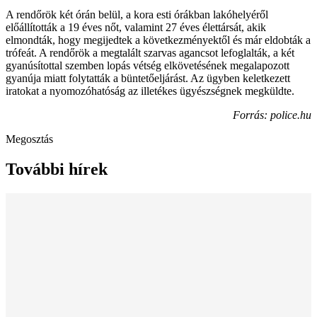
A rendőrök két órán belül, a kora esti órákban lakóhelyéről
előállították a 19 éves nőt, valamint 27 éves élettársát, akik
elmondták, hogy megijedtek a következményektől és már eldobták a
trófeát. A rendőrök a megtalált szarvas agancsot lefoglalták, a két
gyanúsítottal szemben lopás vétség elkövetésének megalapozott
gyanúja miatt folytatták a büntetőeljárást. Az ügyben keletkezett
iratokat a nyomozóhatóság az illetékes ügyészségnek megküldte.
Forrás: police.hu
Megosztás
További hírek