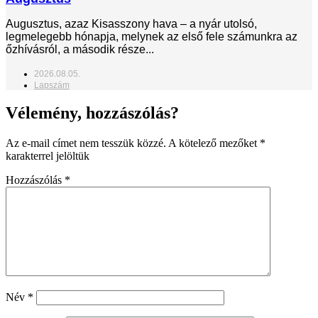
Augusztus, azaz Kisasszony hava – a nyár utolsó,
legmelegebb hónapja, melynek az első fele számunkra az
őzhívásról, a második része...
2026.08.05.
Lapszám
Vélemény, hozzászólás?
Az e-mail címet nem tesszük közzé.
A kötelező mezőket
*
karakterrel jelöltük
Hozzászólás
*
Név
*