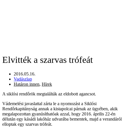
Elvitték a szarvas trófeát
2016.05.16.
Vadászlap
Határon innen
,
Hírek
A siklósi rendőrök megtalálták az eldobott agancsot.
Vádemelési javaslattal zárta le a nyomozást a Siklósi
Rendőrkapitányság annak a kistapolcai párnak az ügyében, akik
megalapozottan gyanúsíthatóak azzal, hogy 2016. április 22-én
délután egy kásádi lakóház udvarába bementek, majd a verandáról
elloptak egy szarvas trófeát.