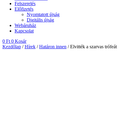
Felszerelés
Előfizetés
Nyomtatott újság
Digitális újság
Webáruház
Kapcsolat
0
Ft
0
Kosár
Kezdőlap
/
Hírek
/
Határon innen
/ Elvitték a szarvas trófeát