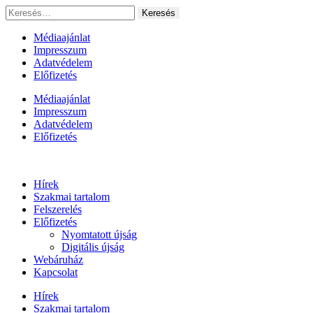
Ugrás
Keresés:
a
tartalomhoz
Médiaajánlat
Impresszum
Adatvédelem
Előfizetés
Médiaajánlat
Impresszum
Adatvédelem
Előfizetés
Hírek
Szakmai tartalom
Felszerelés
Előfizetés
Nyomtatott újság
Digitális újság
Webáruház
Kapcsolat
Hírek
Szakmai tartalom