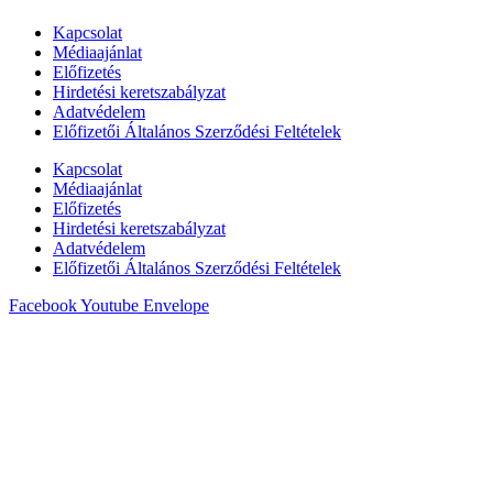
Kapcsolat
Médiaajánlat
Előfizetés
Hirdetési keretszabályzat
Adatvédelem
Előfizetői Általános Szerződési Feltételek
Kapcsolat
Médiaajánlat
Előfizetés
Hirdetési keretszabályzat
Adatvédelem
Előfizetői Általános Szerződési Feltételek
Facebook
Youtube
Envelope