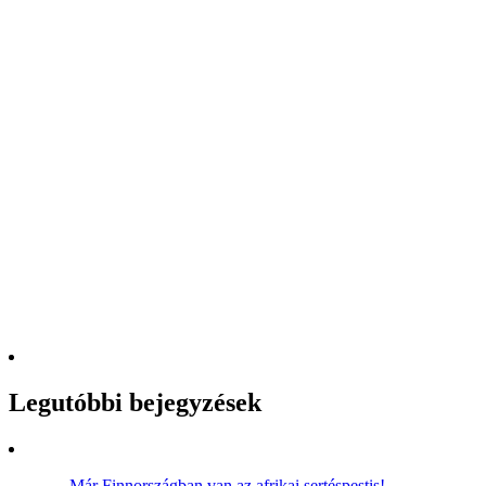
Legutóbbi bejegyzések
Már Finnországban van az afrikai sertéspestis!