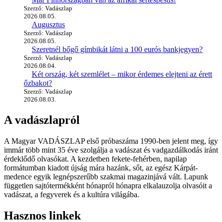
Szerző: Vadászlap
2026.08.05.
Augusztus
Szerző: Vadászlap
2026.08.05.
Szeretnél bőgő gímbikát látni a 100 eurós bankjegyen?
Szerző: Vadászlap
2026.08.04.
Két ország, két szemlélet – mikor érdemes elejteni az érett
őzbakot?
Szerző: Vadászlap
2026.08.03.
A vadászlapról
A Magyar VADÁSZLAP első próbaszáma 1990-ben jelent meg, így
immár több mint 35 éve szolgálja a vadászat és vadgazdálkodás iránt
érdeklődő olvasókat. A kezdetben fekete-fehérben, napilap
formátumban kiadott újság mára hazánk, sőt, az egész Kárpát-
medence egyik legnépszerűbb szakmai magazinjává vált. Lapunk
független sajtótermékként hónapról hónapra elkalauzolja olvasóit a
vadászat, a fegyverek és a kultúra világába.
Hasznos linkek