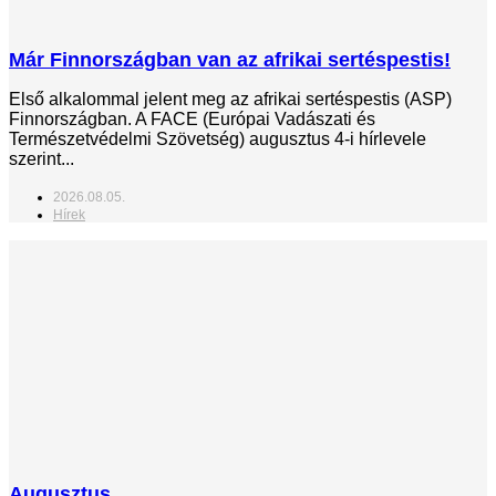
Már Finnországban van az afrikai sertéspestis!
Első alkalommal jelent meg az afrikai sertéspestis (ASP)
Finnországban. A FACE (Európai Vadászati és
Természetvédelmi Szövetség) augusztus 4-i hírlevele
szerint...
2026.08.05.
Hírek
Augusztus