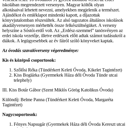
iskolában megrendezett versenyen. Magyar költők olyan
alkotásaival lehetett nevezni, amelyekben megjelenik a természet.
Ajándékot és emléklapot mindenki kapott, a díjazottak
könyvjutalomban részesültek. Az alsó tagozatos általános iskolások
akadályversenyen mérhették össze felkészültségüket. A verseny
helyszíne a Sóstói-erdő volt. Az „Erdész-szemmel” tanösvényen az
erdei iskola vezetője, illetve erdészek előtt adtak számot tudásukról a
diákok. A legügyesebbek az év fáiról szóló könyveket kaptak.
Az óvodás szavalóverseny végeredménye:
Kis és középső csoportosok:
Szőlősi Réka (Tündérkert Keleti Óvoda, Kikelet Tagintézet)
Kiss Boglárka (Gyermekek Háza déli Óvoda Tünde utcai
telephely)
III. Kiss Botár Gábor (Szent Miklós Görög Katolikus Óvoda)
Különdíj: Belme Panna (Tündérkert Keleti Óvoda, Margaréta
Tagintézet)
Nagycsoportosok:
Fényes Napsugár (Gyermekek Háza déli Óvoda Kereszt utcai