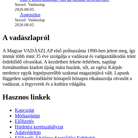
Szerző: Vadászlap
2026.08.05.
Augusztus
Szerző: Vadászlap
2026.08.05.
A vadászlapról
A Magyar VADÁSZLAP első próbaszáma 1990-ben jelent meg, így
immár több mint 35 éve szolgálja a vadászat és vadgazdálkodás iránt
érdeklődő olvasókat. A kezdetben fekete-fehérben, napilap
formátumban kiadott újság mára hazánk, sőt, az egész Kárpát-
medence egyik legnépszerűbb szakmai magazinjává vált. Lapunk
független sajtótermékként hónapról hónapra elkalauzolja olvasóit a
vadászat, a fegyverek és a kultúra világába.
Hasznos linkek
Kapcsolat
Médiaajánlat
Előfizetés
Hirdetési keretszabályzat
Adatvédelem
Előfizetői Általános Szerződési Feltételek