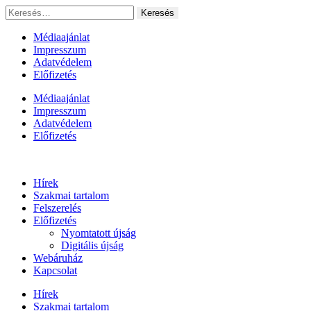
Ugrás
Keresés:
a
tartalomhoz
Médiaajánlat
Impresszum
Adatvédelem
Előfizetés
Médiaajánlat
Impresszum
Adatvédelem
Előfizetés
Hírek
Szakmai tartalom
Felszerelés
Előfizetés
Nyomtatott újság
Digitális újság
Webáruház
Kapcsolat
Hírek
Szakmai tartalom