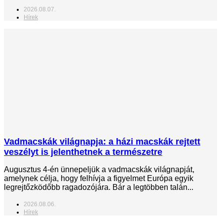
2026.08.07.
Hírek
Vadmacskák világnapja: a házi macskák rejtett
veszélyt is jelenthetnek a természetre
Augusztus 4-én ünnepeljük a vadmacskák világnapját,
amelynek célja, hogy felhívja a figyelmet Európa egyik
legrejtőzködőbb ragadozójára. Bár a legtöbben talán...
2026.08.06.
Hírek