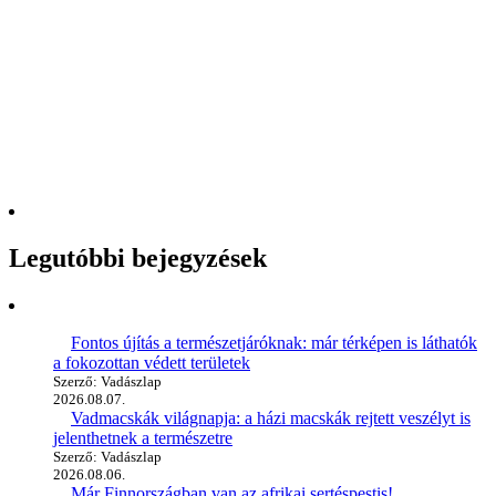
Legutóbbi bejegyzések
Fontos újítás a természetjáróknak: már térképen is láthatók
a fokozottan védett területek
Szerző: Vadászlap
2026.08.07.
Vadmacskák világnapja: a házi macskák rejtett veszélyt is
jelenthetnek a természetre
Szerző: Vadászlap
2026.08.06.
Már Finnországban van az afrikai sertéspestis!