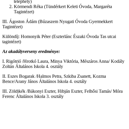
telephely)
Körmendi Réka (Tündérkert Keleti Óvoda, Margaréta
Tagintézet)
III. Ágoston Ádám (Búzaszem Nyugati Óvoda Gyermekkert
Tagintézet)
Különdíj: Homonyik Péter (Eszterlánc Északi Óvoda Tas utcai
tagintézet)
Az akadályverseny eredménye:
I. Rigótrió /Hrotkó Laura, Minya Viktória, Mészáros Anna/ Kodály
Zoltán Általános Iskola 4. osztály
II. Eszes Bogarak /Halmos Petra, Szkiba Zsanett, Kozma
Bence/Arany János Általános Iskola 4. osztály
III. Zöldikék /Bákonyi Eszter, Hibján Eszter, Felhősi Tamás/ Móra
Ferenc Általános Iskola 3. osztály