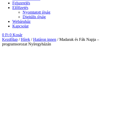
Felszerelés
Előfizetés
Nyomtatott újság
Digitális újság
Webáruház
Kapcsolat
0
Ft
0
Kosár
Kezdőlap
/
Hírek
/
Határon innen
/ Madarak és Fák Napja –
programsorozat Nyíregyházán