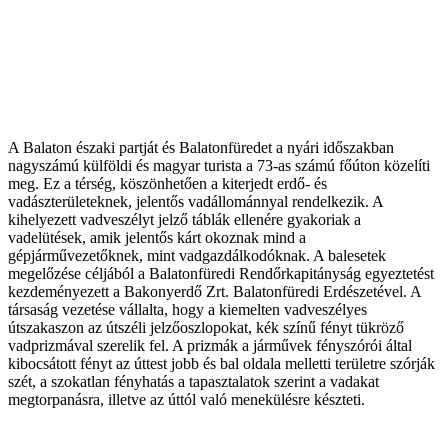
A Balaton északi partját és Balatonfüredet a nyári időszakban
nagyszámú külföldi és magyar turista a 73-as számú főúton közelíti
meg. Ez a térség, köszönhetően a kiterjedt erdő- és
vadászterületeknek, jelentős vadállománnyal rendelkezik. A
kihelyezett vadveszélyt jelző táblák ellenére gyakoriak a
vadelütések, amik jelentős kárt okoznak mind a
gépjárművezetőknek, mint vadgazdálkodóknak. A balesetek
megelőzése céljából a Balatonfüredi Rendőrkapitányság egyeztetést
kezdeményezett a Bakonyerdő Zrt. Balatonfüredi Erdészetével. A
társaság vezetése vállalta, hogy a kiemelten vadveszélyes
útszakaszon az útszéli jelzőoszlopokat, kék színű fényt tükröző
vadprizmával szerelik fel. A prizmák a járművek fényszórói által
kibocsátott fényt az úttest jobb és bal oldala melletti területre szórják
szét, a szokatlan fényhatás a tapasztalatok szerint a vadakat
megtorpanásra, illetve az úttól való menekülésre készteti.