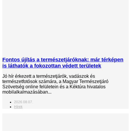
Fontos újítás a természetjáróknak: már térképen
is láthatók a fokozottan védett területek
Jó hír érkezett a természetjárók, vadászok és
természetfotósok számára, a Magyar Természetjáró
Szövetség online felületein és a Kéktúra hivatalos
mobilalkalmazásában...
2026.08.07.
Hírek