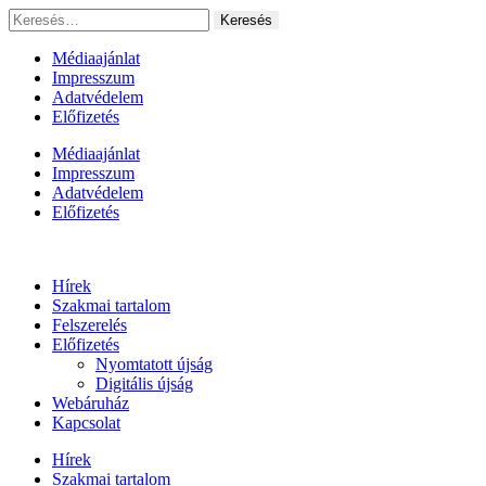
Ugrás
Keresés:
a
tartalomhoz
Médiaajánlat
Impresszum
Adatvédelem
Előfizetés
Médiaajánlat
Impresszum
Adatvédelem
Előfizetés
Hírek
Szakmai tartalom
Felszerelés
Előfizetés
Nyomtatott újság
Digitális újság
Webáruház
Kapcsolat
Hírek
Szakmai tartalom