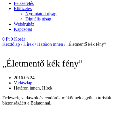
Felszerelés
Előfizetés
Nyomtatott újság
Digitális újság
Webáruház
Kapcsolat
0
Ft
0
Kosár
Kezdőlap
/
Hírek
/
Határon innen
/ „Életmentő kék fény”
„Életmentő kék fény”
2016.05.24.
Vadászlap
Határon innen
,
Hírek
Erdészek, vadászok és rendőrök működnek együtt a turisták
biztonságáért a Balatonnál.