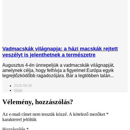
Vadmacskák világnapja: a házi macskák rejtett
veszélyt is jelenthetnek a természetre
Augusztus 4-én ünnepeljük a vadmacskák világnapját,
amelynek célja, hogy felhívja a figyelmet Európa egyik
legrejtőzködőbb ragadozójára. Bár a legtöbben talán...
2026.08.06.
Hírek
Vélemény, hozzászólás?
Az e-mail címet nem tesszük közzé.
A kötelező mezőket
*
karakterrel jelöltük
Hozzászólás
*