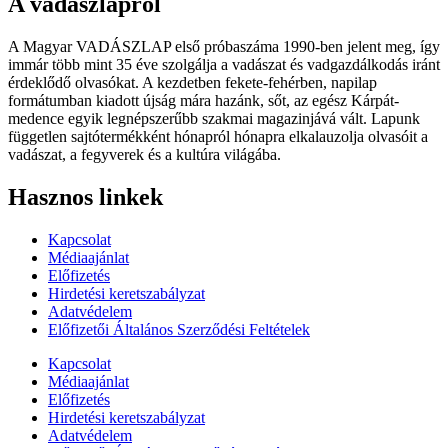
A vadászlapról
A Magyar VADÁSZLAP első próbaszáma 1990-ben jelent meg, így
immár több mint 35 éve szolgálja a vadászat és vadgazdálkodás iránt
érdeklődő olvasókat. A kezdetben fekete-fehérben, napilap
formátumban kiadott újság mára hazánk, sőt, az egész Kárpát-
medence egyik legnépszerűbb szakmai magazinjává vált. Lapunk
független sajtótermékként hónapról hónapra elkalauzolja olvasóit a
vadászat, a fegyverek és a kultúra világába.
Hasznos linkek
Kapcsolat
Médiaajánlat
Előfizetés
Hirdetési keretszabályzat
Adatvédelem
Előfizetői Általános Szerződési Feltételek
Kapcsolat
Médiaajánlat
Előfizetés
Hirdetési keretszabályzat
Adatvédelem