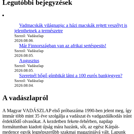
Legutóbbi bejegyzések
Vadmacskák világnapja: a házi macskák rejtett veszélyt is
jelenthetnek a természetre
Szerző: Vadászlap
2026.08.06.
Már Finnországban van az afrikai sertéspestis!
Szerző: Vadászlap
2026.08.05.
Augusztus
Szerző: Vadászlap
2026.08.05.
Szeretnél bőgő gímbikát látni a 100 eurós bankjegyen?
Szerző: Vadászlap
2026.08.04.
A vadászlapról
A Magyar VADÁSZLAP első próbaszáma 1990-ben jelent meg, így
immár több mint 35 éve szolgálja a vadászat és vadgazdálkodás iránt
érdeklődő olvasókat. A kezdetben fekete-fehérben, napilap
formátumban kiadott újság mára hazánk, sőt, az egész Kárpát-
medence egyik legnépszerűbb szakmai magazinjává vált. Lapunk