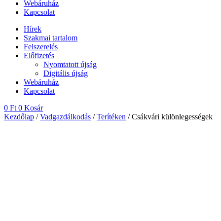
Webáruház
Kapcsolat
Hírek
Szakmai tartalom
Felszerelés
Előfizetés
Nyomtatott újság
Digitális újság
Webáruház
Kapcsolat
0
Ft
0
Kosár
Kezdőlap
/
Vadgazdálkodás
/
Terítéken
/ Csákvári különlegességek