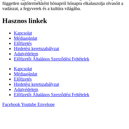
független sajtótermékként hónapról hónapra elkalauzolja olvasóit a
vadászat, a fegyverek és a kultúra világába.
Hasznos linkek
Kapcsolat
Médiaajánlat
Előfizetés
Hirdetési keretszabályzat
Adatvédelem
Előfizetői Általános Szerződési Feltételek
Kapcsolat
Médiaajánlat
Előfizetés
Hirdetési keretszabályzat
Adatvédelem
Előfizetői Általános Szerződési Feltételek
Facebook
Youtube
Envelope