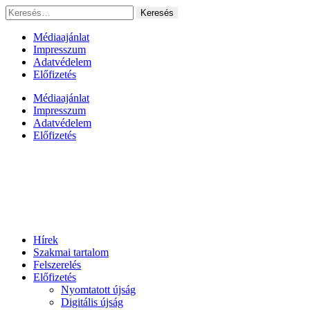
Ugrás
Keresés:
a
tartalomhoz
Médiaajánlat
Impresszum
Adatvédelem
Előfizetés
Médiaajánlat
Impresszum
Adatvédelem
Előfizetés
Hírek
Szakmai tartalom
Felszerelés
Előfizetés
Nyomtatott újság
Digitális újság