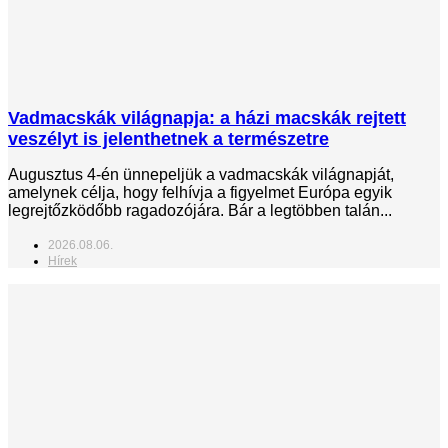
Vadmacskák világnapja: a házi macskák rejtett
veszélyt is jelenthetnek a természetre
Augusztus 4-én ünnepeljük a vadmacskák világnapját,
amelynek célja, hogy felhívja a figyelmet Európa egyik
legrejtőzködőbb ragadozójára. Bár a legtöbben talán...
2026.08.06.
Hírek