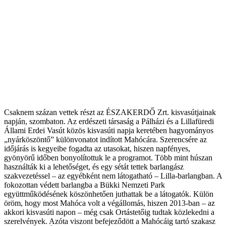
Csaknem százan vettek részt az ÉSZAKERDŐ Zrt. kisvasútjainak
napján, szombaton. Az erdészeti társaság a Pálházi és a Lillafüredi
Állami Erdei Vasút közös kisvasúti napja keretében hagyományos
„nyárköszöntő” különvonatot indított Mahócára. Szerencsére az
időjárás is kegyeibe fogadta az utasokat, hiszen napfényes,
gyönyörű időben bonyolítottuk le a programot. Több mint húszan
használták ki a lehetőséget, és egy sétát tettek barlangász
szakvezetéssel – az egyébként nem látogatható – Lilla-barlangban. A
fokozottan védett barlangba a Bükki Nemzeti Park
együttműködésének köszönhetően juthattak be a látogatók. Külön
öröm, hogy most Mahóca volt a végállomás, hiszen 2013-ban – az
akkori kisvasúti napon – még csak Ortástetőig tudtak közlekedni a
szerelvények. Azóta viszont befejeződött a Mahócáig tartó szakasz