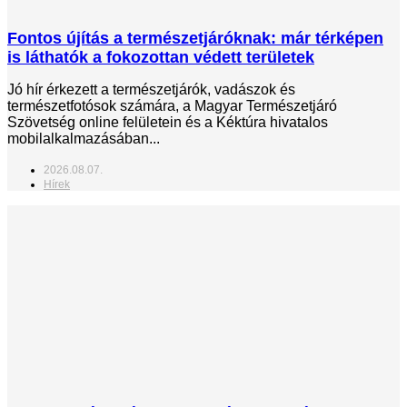
Fontos újítás a természetjáróknak: már térképen
is láthatók a fokozottan védett területek
Jó hír érkezett a természetjárók, vadászok és
természetfotósok számára, a Magyar Természetjáró
Szövetség online felületein és a Kéktúra hivatalos
mobilalkalmazásában...
2026.08.07.
Hírek