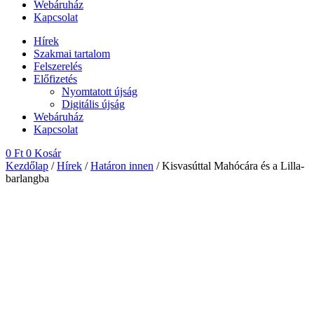
Webáruház
Kapcsolat
Hírek
Szakmai tartalom
Felszerelés
Előfizetés
Nyomtatott újság
Digitális újság
Webáruház
Kapcsolat
0
Ft
0
Kosár
Kezdőlap
/
Hírek
/
Határon innen
/ Kisvasúttal Mahócára és a Lilla-
barlangba