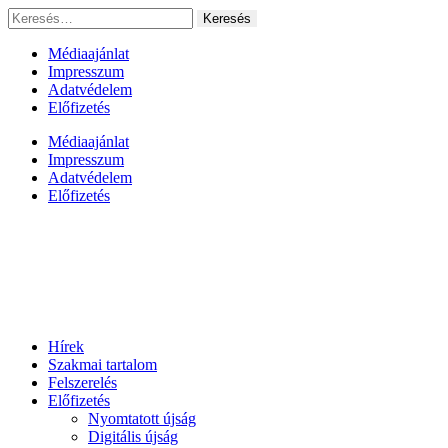
Ugrás
Keresés:
a
tartalomhoz
Médiaajánlat
Impresszum
Adatvédelem
Előfizetés
Médiaajánlat
Impresszum
Adatvédelem
Előfizetés
Hírek
Szakmai tartalom
Felszerelés
Előfizetés
Nyomtatott újság
Digitális újság