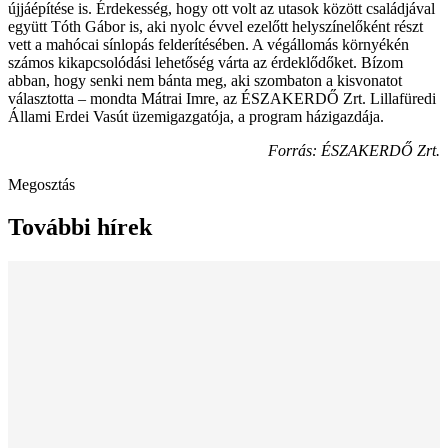
újjáépítése is. Érdekesség, hogy ott volt az utasok között családjával
együtt Tóth Gábor is, aki nyolc évvel ezelőtt helyszínelőként részt
vett a mahócai sínlopás felderítésében. A végállomás környékén
számos kikapcsolódási lehetőség várta az érdeklődőket. Bízom
abban, hogy senki nem bánta meg, aki szombaton a kisvonatot
választotta – mondta Mátrai Imre, az ÉSZAKERDŐ Zrt. Lillafüredi
Állami Erdei Vasút üzemigazgatója, a program házigazdája.
Forrás: ÉSZAKERDŐ Zrt.
Megosztás
További hírek