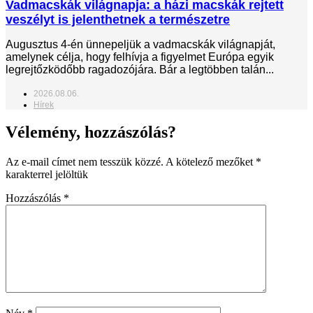
Vadmacskák világnapja: a házi macskák rejtett
veszélyt is jelenthetnek a természetre
Augusztus 4-én ünnepeljük a vadmacskák világnapját,
amelynek célja, hogy felhívja a figyelmet Európa egyik
legrejtőzködőbb ragadozójára. Bár a legtöbben talán...
2026.08.06.
Hírek
Vélemény, hozzászólás?
Az e-mail címet nem tesszük közzé.
A kötelező mezőket
*
karakterrel jelöltük
Hozzászólás
*