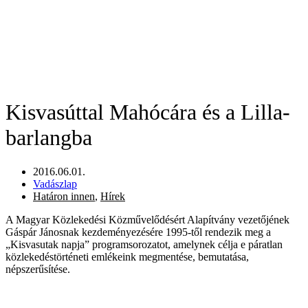
Kisvasúttal Mahócára és a Lilla-
barlangba
2016.06.01.
Vadászlap
Határon innen
,
Hírek
A Magyar Közlekedési Közművelődésért Alapítvány vezetőjének
Gáspár Jánosnak kezdeményezésére 1995-től rendezik meg a
„Kisvasutak napja” programsorozatot, amelynek célja e páratlan
közlekedéstörténeti emlékeink megmentése, bemutatása,
népszerűsítése.