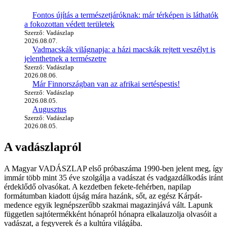
Fontos újítás a természetjáróknak: már térképen is láthatók
a fokozottan védett területek
Szerző: Vadászlap
2026.08.07.
Vadmacskák világnapja: a házi macskák rejtett veszélyt is
jelenthetnek a természetre
Szerző: Vadászlap
2026.08.06.
Már Finnországban van az afrikai sertéspestis!
Szerző: Vadászlap
2026.08.05.
Augusztus
Szerző: Vadászlap
2026.08.05.
A vadászlapról
A Magyar VADÁSZLAP első próbaszáma 1990-ben jelent meg, így
immár több mint 35 éve szolgálja a vadászat és vadgazdálkodás iránt
érdeklődő olvasókat. A kezdetben fekete-fehérben, napilap
formátumban kiadott újság mára hazánk, sőt, az egész Kárpát-
medence egyik legnépszerűbb szakmai magazinjává vált. Lapunk
független sajtótermékként hónapról hónapra elkalauzolja olvasóit a
vadászat, a fegyverek és a kultúra világába.