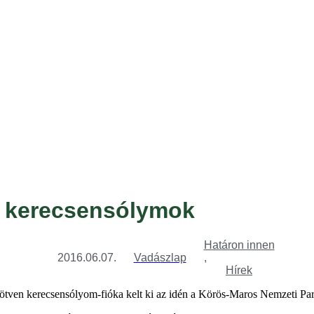
tal kerecsensólymok
Határon innen
2016.06.07.
Vadászlap
,
Hírek
tven kerecsensólyom-fióka kelt ki az idén a Körös-Maros Nemzeti Park