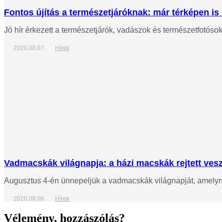
Fontos újítás a természetjáróknak: már térképen is 
Jó hír érkezett a természetjárók, vadászok és természetfotós
2026.08.07.
Hírek
Vadmacskák világnapja: a házi macskák rejtett veszé
Augusztus 4-én ünnepeljük a vadmacskák világnapját, amelynek
2026.08.06.
Hírek
Vélemény, hozzászólás?