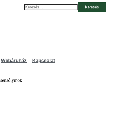
Keresés:
Webáruház
Kapcsolat
recsensólymok