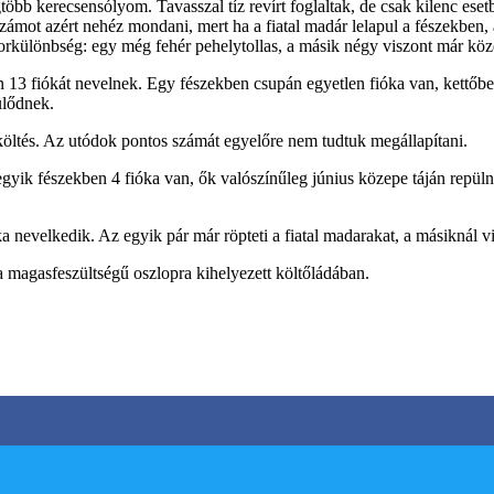
b kerecsensólyom. Tavasszal tíz revírt foglaltak, de csak kilenc esetben
számot azért nehéz mondani, mert ha a fiatal madár lelapul a fészekbe
orkülönbség: egy még fehér pehelytollas, a másik négy viszont már köze
 13 fiókát nevelnek. Egy fészekben csupán egyetlen fióka van, kettőben 
ülődnek.
 költés. Az utódok pontos számát egyelőre nem tudtuk megállapítani.
ik fészekben 4 fióka van, ők valószínűleg június közepe táján repülne
 nevelkedik. Az egyik pár már röpteti a fiatal madarakat, a másiknál vi
 magasfeszültségű oszlopra kihelyezett költőládában.