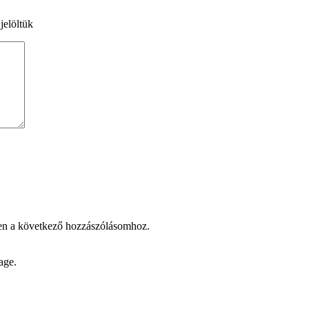
jelöltük
en a következő hozzászólásomhoz.
age.