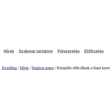
Ugrás
a
tartalomhoz
Hírek
Szakmai tartalom
Felszerelés
Előfizetés
Kezdőlap
/
Hírek
/
Határon innen
/ Kirepülés előtt állnak a fiatal ke