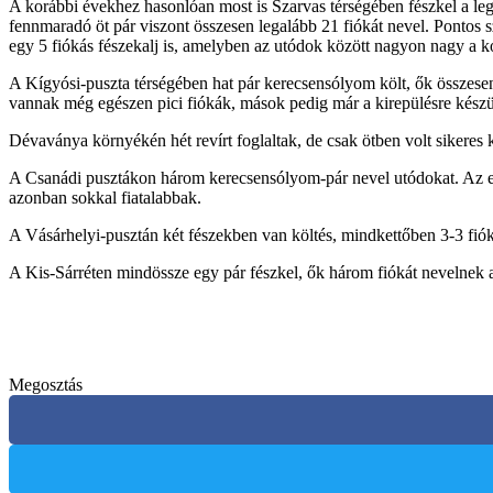
A korábbi évekhez hasonlóan most is Szarvas térségében fészkel a legtöb
fennmaradó öt pár viszont összesen legalább 21 fiókát nevel. Pontos 
egy 5 fiókás fészekalj is, amelyben az utódok között nagyon nagy a k
A Kígyósi-puszta térségében hat pár kerecsensólyom költ, ők összesen
vannak még egészen pici fiókák, mások pedig már a kirepülésre kész
Dévaványa környékén hét revírt foglaltak, de csak ötben volt sikeres
A Csanádi pusztákon három kerecsensólyom-pár nevel utódokat. Az egy
azonban sokkal fiatalabbak.
A Vásárhelyi-pusztán két fészekben van költés, mindkettőben 3-3 fióka
A Kis-Sárréten mindössze egy pár fészkel, ők három fiókát nevelnek a
Megosztás