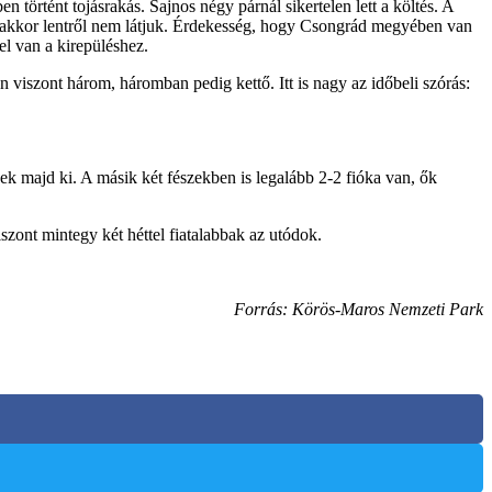
 történt tojásrakás. Sajnos négy párnál sikertelen lett a költés. A
n, akkor lentről nem látjuk. Érdekesség, hogy Csongrád megyében van
l van a kirepüléshez.
viszont három, háromban pedig kettő. Itt is nagy az időbeli szórás:
k majd ki. A másik két fészekben is legalább 2-2 fióka van, ők
szont mintegy két héttel fiatalabbak az utódok.
Forrás: Körös-Maros Nemzeti Park