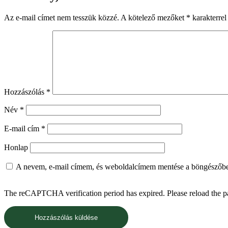
Az e-mail címet nem tesszük közzé.
A kötelező mezőket
*
karakterrel 
Hozzászólás
*
Név
*
E-mail cím
*
Honlap
A nevem, e-mail címem, és weboldalcímem mentése a böngészőb
The reCAPTCHA verification period has expired. Please reload the p