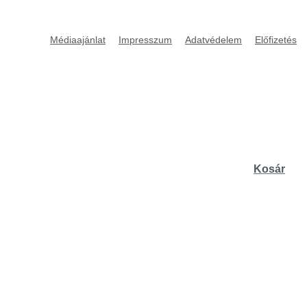
Médiaajánlat
Impresszum
Adatvédelem
Előfizetés
Kosár