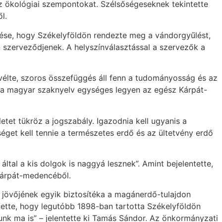
 az ökológiai szempontokat. Szélsőségeseknek tekintette
l.
tése, hogy Székelyföldön rendezte meg a vándorgyűlést,
 szerveződjenek. A helyszínválasztással a szervezők a
vélte, szoros összefüggés áll fenn a tudományosság és az
y a magyar szaknyelv egységes legyen az egész Kárpát-
tet tükröz a jogszabály. Igazodnia kell ugyanis a
bséget kell tennie a természetes erdő és az ültetvény erdő
ltal a kis dolgok is naggyá lesznek”. Amint bejelentette,
 Kárpát-medencéből.
 jövőjének egyik biztosítéka a magánerdő-tulajdon
ette, hogy legutóbb 1898-ban tartotta Székelyföldön
nk ma is” – jelentette ki Tamás Sándor. Az önkormányzati