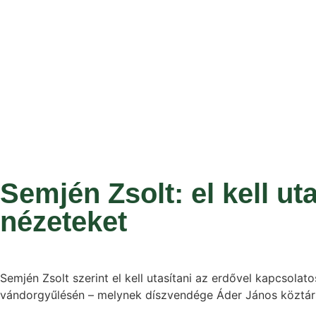
Semjén Zsolt: el kell u
nézeteket
Semjén Zsolt szerint el kell utasítani az erdővel kapcsol
vándorgyűlésén – melynek díszvendége Áder János köztársa