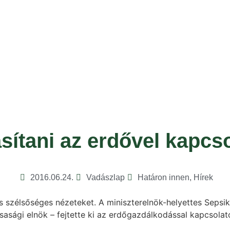
tasítani az erdővel kapc
2016.06.24.
Vadászlap
Határon innen
,
Hírek
atos szélsőséges nézeteket. A miniszterelnök-helyettes Sep
sági elnök – fejtette ki az erdőgazdálkodással kapcsolato