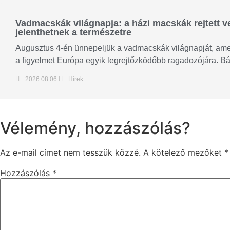
Vadmacskák világnapja: a házi macskák rejtett ve
jelenthetnek a természetre
Augusztus 4-én ünnepeljük a vadmacskák világnapját, amel
a figyelmet Európa egyik legrejtőzködőbb ragadozójára. Bár
2026.08.06.
Hírek
Vélemény, hozzászólás?
Az e-mail címet nem tesszük közzé.
A kötelező mezőket
*
Hozzászólás
*