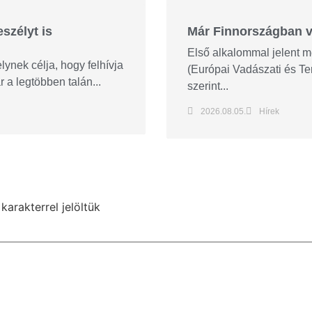
szélyt is
Már Finnországban va
Első alkalommal jelent m
ynek célja, hogy felhívja
(Európai Vadászati és Te
 a legtöbben talán...
szerint...
2026.08.05.
Hírek
karakterrel jelöltük