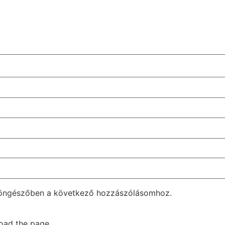
böngészőben a következő hozzászólásomhoz.
oad the page.