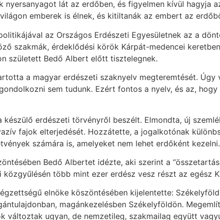
sak nyersanyagot lát az erdőben, és figyelmen kívül hagyja
ilágon emberek is élnek, és kitiltanák az embert az erdőbő
olitikájával az Országos Erdészeti Egyesületnek az a dön
böző szakmák, érdeklődési körök Kárpát-medencei keretben
n született Bedő Albert előtt tisztelegnek.
artotta a magyar erdészeti szaknyelv megteremtését. Úgy 
gondolkozni sem tudunk. Ezért fontos a nyelv, és az, hog
észülő erdészeti törvényről beszélt. Elmondta, új szemléle
invazív fajok elterjedését. Hozzátette, a jogalkotónak külön
tetvények számára is, amelyeket nem lehet erdőként kezelni.
tésében Bedő Albertet idézte, aki szerint a “összetartás á
umi közgyűlésén több mint ezer erdész vesz részt az egész
gzettségű elnöke köszöntésében kijelentette: Székelyföld
agántulajdonban, magánkezelésben Székelyföldön. Megemlít
k változtak ugyan, de nemzetileg, szakmailag együtt vagyu