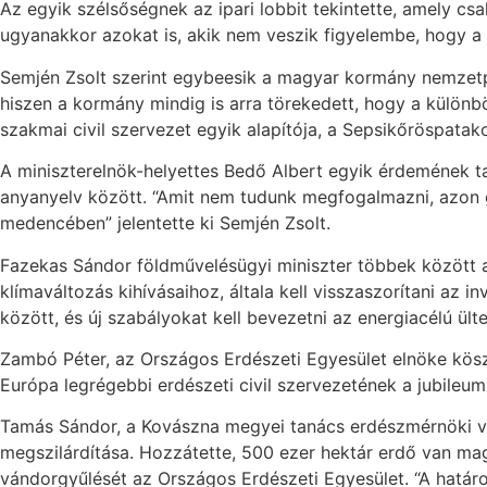
Az egyik szélsőségnek az ipari lobbit tekintette, amely c
ugyanakkor azokat is, akik nem veszik figyelembe, hogy a v
Semjén Zsolt szerint egybeesik a magyar kormány nemzetp
hiszen a kormány mindig is arra törekedett, hogy a külön
szakmai civil szervezet egyik alapítója, a Sepsikőröspatako
A miniszterelnök-helyettes Bedő Albert egyik érdemének t
anyanyelv között. “Amit nem tudunk megfogalmazni, azon 
medencében” jelentette ki Semjén Zsolt.
Fazekas Sándor földművelésügyi miniszter többek között a k
klímaváltozás kihívásaihoz, általa kell visszaszorítani az 
között, és új szabályokat kell bevezetni az energiacélú ül
Zambó Péter, az Országos Erdészeti Egyesület elnöke köszön
Európa legrégebbi erdészeti civil szervezetének a jubile
Tamás Sándor, a Kovászna megyei tanács erdészmérnöki vé
megszilárdítása. Hozzátette, 500 ezer hektár erdő van m
vándorgyűlését az Országos Erdészeti Egyesület. “A határo