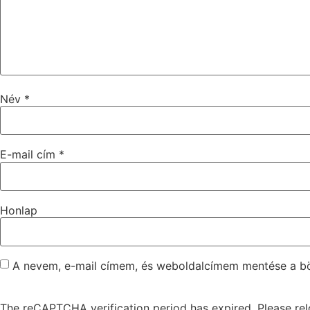
Név
*
E-mail cím
*
Honlap
A nevem, e-mail címem, és weboldalcímem mentése a 
The reCAPTCHA verification period has expired. Please rel