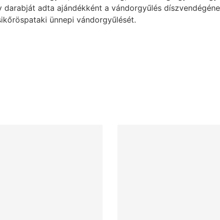
y darabját adta ajándékként a vándorgyűlés díszvendégéne
ikőröspataki ünnepi vándorgyűlését.