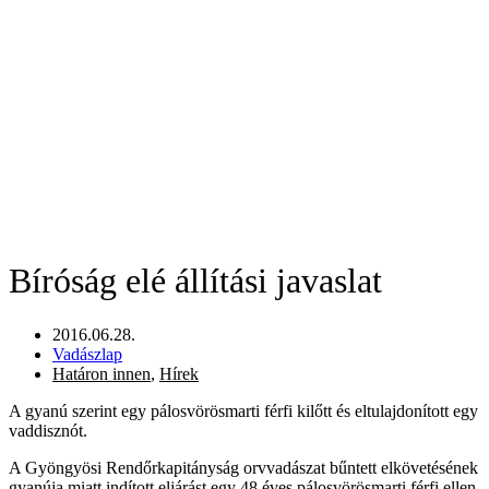
Bíróság elé állítási javaslat
2016.06.28.
Vadászlap
Határon innen
,
Hírek
A gyanú szerint egy pálosvörösmarti férfi kilőtt és eltulajdonított egy
vaddisznót.
A Gyöngyösi Rendőrkapitányság orvvadászat bűntett elkövetésének
gyanúja miatt indított eljárást egy 48 éves pálosvörösmarti férfi ellen,