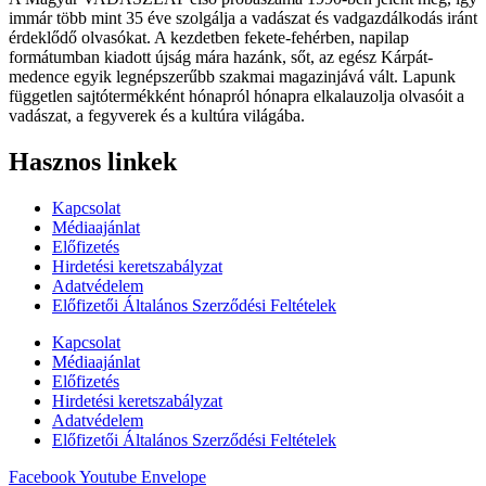
immár több mint 35 éve szolgálja a vadászat és vadgazdálkodás iránt
érdeklődő olvasókat. A kezdetben fekete-fehérben, napilap
formátumban kiadott újság mára hazánk, sőt, az egész Kárpát-
medence egyik legnépszerűbb szakmai magazinjává vált. Lapunk
független sajtótermékként hónapról hónapra elkalauzolja olvasóit a
vadászat, a fegyverek és a kultúra világába.
Hasznos linkek
Kapcsolat
Médiaajánlat
Előfizetés
Hirdetési keretszabályzat
Adatvédelem
Előfizetői Általános Szerződési Feltételek
Kapcsolat
Médiaajánlat
Előfizetés
Hirdetési keretszabályzat
Adatvédelem
Előfizetői Általános Szerződési Feltételek
Facebook
Youtube
Envelope