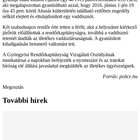
aki megalapozottan gyanúsítható azzal, hogy 2016. június 1-jén 19
óra 45 perc körül Abasár külterületén található erdőben engedély
nélkül elejtett és eltulajdonított egy vaddisznót.
Két szabadnapos rendőr érte tetten a férfit, akit a helyszínre kiérkező
járőrök előállítottak a rendőrkapitányságra, továbbá a vaddisznó
tetemét átadták az illetékes vadásztársaságnak. A gyanúsított
kihallgatásán beismerő vallomást tett.
A Gyöngyösi Rendőrkapitányság Vizsgálati Osztályának
munkatársai a napokban befejezték a nyomozást és az iratokat
bíróság elé állítási javaslattal megküldték az illetékes ügyészségnek.
Forrás: police.hu
Megosztás
További hírek