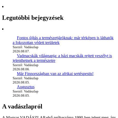
Legutóbbi bejegyzések
Fontos újítás a természetjáróknak: már térképen is láthatók
a fokozottan védett területek
Szerző: Vadászlap
2026.08.07.
Vadmacskák világnapja: a házi macskák rejtett veszélyt is
jelenthetnek a természetre
Szerző: Vadászlap
2026.08.06.
Már Finnországban van az afrikai sertéspestis!
Szerző: Vadászlap
2026.08.05.
Augusztus
Szerző: Vadászlap
2026.08.05.
A vadászlapról
A Magyar VADÁSZLAP első próbaszáma 1990-ben jelent meg, így