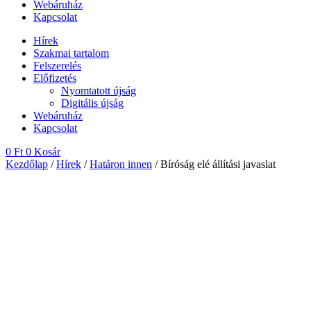
Webáruház
Kapcsolat
Hírek
Szakmai tartalom
Felszerelés
Előfizetés
Nyomtatott újság
Digitális újság
Webáruház
Kapcsolat
0
Ft
0
Kosár
Kezdőlap
/
Hírek
/
Határon innen
/ Bíróság elé állítási javaslat