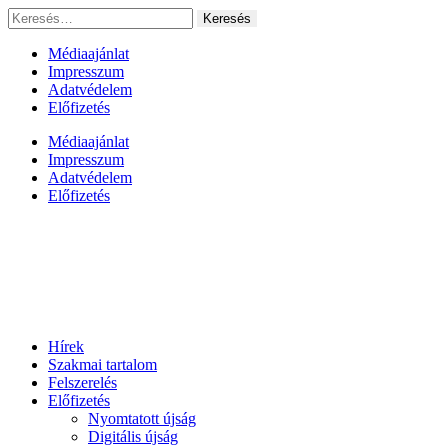
Ugrás
Keresés:
a
tartalomhoz
Médiaajánlat
Impresszum
Adatvédelem
Előfizetés
Médiaajánlat
Impresszum
Adatvédelem
Előfizetés
Hírek
Szakmai tartalom
Felszerelés
Előfizetés
Nyomtatott újság
Digitális újság