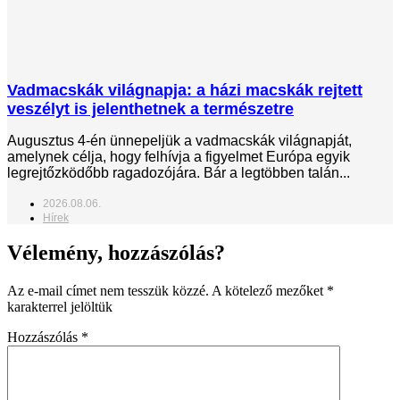
Vadmacskák világnapja: a házi macskák rejtett
veszélyt is jelenthetnek a természetre
Augusztus 4-én ünnepeljük a vadmacskák világnapját,
amelynek célja, hogy felhívja a figyelmet Európa egyik
legrejtőzködőbb ragadozójára. Bár a legtöbben talán...
2026.08.06.
Hírek
Vélemény, hozzászólás?
Az e-mail címet nem tesszük közzé.
A kötelező mezőket
*
karakterrel jelöltük
Hozzászólás
*