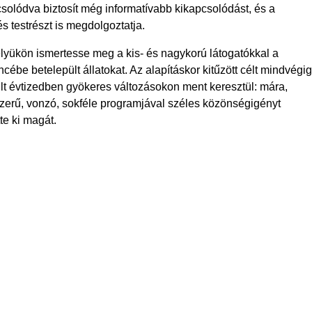
solódva biztosít még informatívabb kikapcsolódást, és a
s testrészt is megdolgoztatja.
lyükön ismertesse meg a kis- és nagykorú látogatókkal a
be betelepült állatokat. Az alapításkor kitűzött célt mindvégig
lt évtizedben gyökeres változásokon ment keresztül: mára,
korszerű, vonzó, sokféle programjával széles közönségigényt
te ki magát.