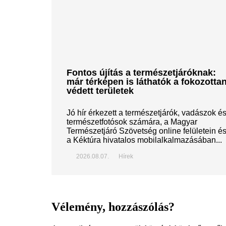
Fontos újítás a természetjáróknak:
már térképen is láthatók a fokozotta
védett területek
Jó hír érkezett a természetjárók, vadászok é
természetfotósok számára, a Magyar
Természetjáró Szövetség online felületein é
a Kéktúra hivatalos mobilalkalmazásában...
2026.08.07.
Hírek
Vélemény, hozzászólás?