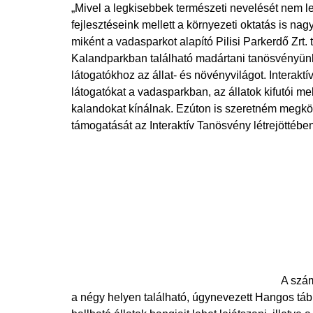
„Mivel a legkisebbek természeti nevelését nem le
fejlesztéseink mellett a környezeti oktatás is 
miként a vadasparkot alapító Pilisi Parkerdő Zrt.
Kalandparkban található madártani tanösvényünk
látogatókhoz az állat- és növényvilágot. Intera
látogatókat a vadasparkban, az állatok kifutói m
kalandokat kínálnak. Ezúton is szeretném megkös
támogatását az Interaktív Tanösvény létrejöttéb
A szám
a négy helyen található, úgynevezett Hangos táb