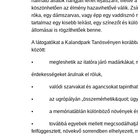
hallható állatok hangjait lehet lejátszani, illetve
köszönhetően az élmény hazavihetővé válik. Zsírk
róka, egy dámszarvas, vagy épp egy vaddisznó ny
tartalmaz egy kisebb leírást, egy színezőt és kü
állomásai is rögzíthetőek benne.
A látogatókat a Kalandpark Tanösvényen korábba
között:
• megleshetik az itatóra járó madárkákat, míg
érdekességeket árulnak el róluk,
• valódi szarvakat és agancsokat tapinthat
• az ugrópályán „összemérhetik&quot; ügyess
• a memóriatáblán különböző növények és áll
• továbbá egyebek mellett megcsodálhatják a 
felfüggesztett, növekvő sorrendben elhelyezett, 