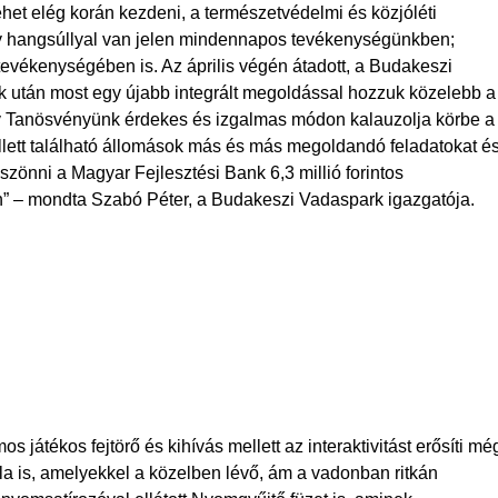
het elég korán kezdeni, a természetvédelmi és közjóléti
nagy hangsúllyal van jelen mindennapos tevékenységünkben;
 tevékenységében is. Az április végén átadott, a Budakeszi
 után most egy újabb integrált megoldással hozzuk közelebb a
ktív Tanösvényünk érdekes és izgalmas módon kalauzolja körbe a
ellett található állomások más és más megoldandó feladatokat é
zönni a Magyar Fejlesztési Bank 6,3 millió forintos
en” – mondta Szabó Péter, a Budakeszi Vadaspark igazgatója.
os játékos fejtörő és kihívás mellett az interaktivitást erősíti mé
la is, amelyekkel a közelben lévő, ám a vadonban ritkán