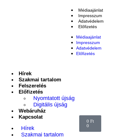
Médiaajánlat
Impresszum
Adatvédelem
Előfizetés
Médiaajánlat
Impresszum
Adatvédelem
Előfizetés
Hírek
Szakmai tartalom
Felszerelés
Előfizetés
Nyomtatott újság
Digitális újság
Webáruház
Kapcsolat
0
Ft
0
Hírek
Szakmai tartalom