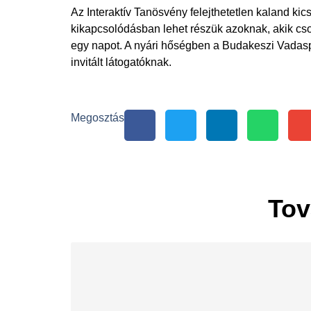
Az Interaktív Tanösvény felejthetetlen kaland kic
kikapcsolódásban lehet részük azoknak, akik cso
egy napot. A nyári hőségben a Budakeszi Vadaspa
invitált látogatóknak.
Megosztás
Tov