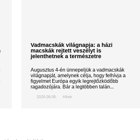
Vadmacskák világnapja: a házi
n
macskák rejtett veszélyt is
jelenthetnek a természetre
s
Augusztus 4-én ünnepeljük a vadmacskák
világnapját, amelynek célja, hogy felhívja a
s
figyelmet Európa egyik legrejtőzködőbb
ragadozójára. Bár a legtöbben talán...
2026.08.06.
Hírek