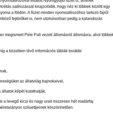
 a nyomsatírozóval ellátott Nyomgyűjtő füzet is, aminek
rétás satírozással kirajzolódik, hogy néz ki többek között egy
oma a földön. A füzet minden nyomsatírozóhoz tartozó fajról
lönböző fejtörőket is, nem utolsósorban pedig a kalandozás
n megismert Pele Pali vezeti állomásról állomásra, ahol többe
 a közelben lévő információs táblák további
nak,
égüket az állatvilág bajnokaival,
atok képét kutathatják,
levegő kicsi és nagy urait összesen hét madárfaj
méretarányos sziluettjeinek köszönhetően.