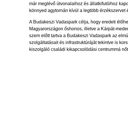
már meglévő útvonalaihoz és állatkifutóihoz kapc
könnyed agytornán kívül a legtöbb érzékszervet é
A Budakeszi Vadaspark célja, hogy eredeti élőhe
Magyarországon őshonos, illetve a Kárpát-medencé
szem előtt tartva a Budakeszi Vadaspark az elmú
szolgáltatásait és infrastruktúráját tekintve is 
kiszolgáló családi kikapcsolódási centrummá nőt