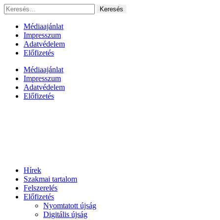
Ugrás
Keresés:
a
tartalomhoz
Médiaajánlat
Impresszum
Adatvédelem
Előfizetés
Médiaajánlat
Impresszum
Adatvédelem
Előfizetés
Hírek
Szakmai tartalom
Felszerelés
Előfizetés
Nyomtatott újság
Digitális újság