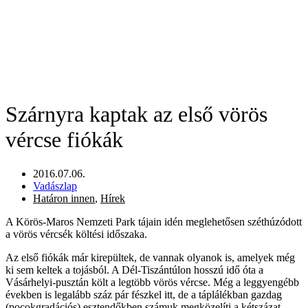
Szárnyra kaptak az első vörös
vércse fiókák
2016.07.06.
Vadászlap
Határon innen
,
Hírek
A Körös-Maros Nemzeti Park tájain idén meglehetősen széthúzódott
a vörös vércsék költési időszaka.
Az első fiókák már kirepültek, de vannak olyanok is, amelyek még
ki sem keltek a tojásból. A Dél-Tiszántúlon hosszú idő óta a
Vásárhelyi-pusztán költ a legtöbb vörös vércse. Még a leggyengébb
években is legalább száz pár fészkel itt, de a táplálékban gazdag
(pocokgradációs) esztendőkben számuk megközelíti a kétszázat.