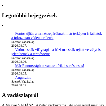
Legutóbbi bejegyzések
Fontos újítás a természetjáróknak: már térképen is láthatók
a fokozottan védett területek
Szerző: Vadászlap
2026.08.07.
Vadmacskák világnapja: a házi macskák rejtett veszélyt is
jelenthetnek a természetre
Szerző: Vadászlap
2026.08.06.
Már Finnországban van az afrikai sertéspestis!
Szerző: Vadászlap
2026.08.05.
Augusztus
Szerző: Vadászlap
2026.08.05.
A vadászlapról
A Magyar VADÁSZLAP első próbaszáma 1990-ben jelent meg, így