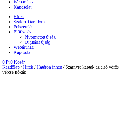
Webáruház
Kapcsolat
Hírek
Szakmai tartalom
Felszerelés
Előfizetés
Nyomtatott újság
Digitális újság
Webáruház
Kapcsolat
0
Ft
0
Kosár
Kezdőlap
/
Hírek
/
Határon innen
/ Szárnyra kaptak az első vörös
vércse fiókák