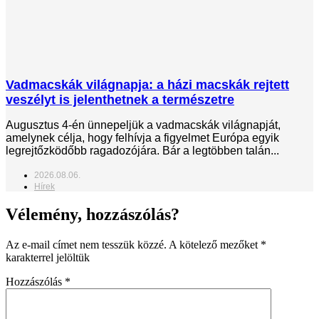
Vadmacskák világnapja: a házi macskák rejtett
veszélyt is jelenthetnek a természetre
Augusztus 4-én ünnepeljük a vadmacskák világnapját,
amelynek célja, hogy felhívja a figyelmet Európa egyik
legrejtőzködőbb ragadozójára. Bár a legtöbben talán...
2026.08.06.
Hírek
Vélemény, hozzászólás?
Az e-mail címet nem tesszük közzé.
A kötelező mezőket
*
karakterrel jelöltük
Hozzászólás
*