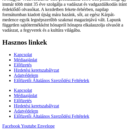
immár több mint 35 éve szolgálja a vadászat és vadgazdálkodás iránt
érdeklődő olvasókat. A kezdetben fekete-fehérben, napilap
formátumban kiadott újság mára hazánk, sőt, az egész Kárpát-
medence egyik legnépszerűbb szakmai magazinjává vált. Lapunk
független sajtótermékként hónapról hónapra elkalauzolja olvasóit a
vadászat, a fegyverek és a kultúra világába.
Hasznos linkek
Kapcsolat
Médiaajánlat
Előfizetés
Hirdetési keretszabályzat
Adatvédelem
Előfizetői Általános Szerződési Feltételek
Kapcsolat
Médiaajánlat
Előfizetés
Hirdetési keretszabályzat
Adatvédelem
Előfizetői Általános Szerződési Feltételek
Facebook
Youtube
Envelope