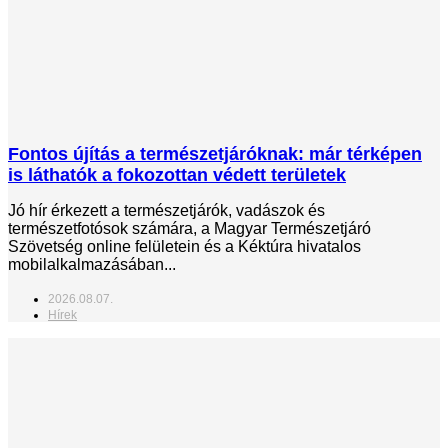
Fontos újítás a természetjáróknak: már térképen
is láthatók a fokozottan védett területek
Jó hír érkezett a természetjárók, vadászok és
természetfotósok számára, a Magyar Természetjáró
Szövetség online felületein és a Kéktúra hivatalos
mobilalkalmazásában...
2026.08.07.
Hírek