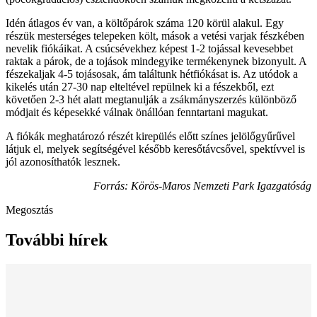
Idén átlagos év van, a költőpárok száma 120 körül alakul. Egy
részük mesterséges telepeken költ, mások a vetési varjak fészkében
nevelik fiókáikat. A csúcsévekhez képest 1-2 tojással kevesebbet
raktak a párok, de a tojások mindegyike termékenynek bizonyult. A
fészekaljak 4-5 tojásosak, ám találtunk hétfiókásat is. Az utódok a
kikelés után 27-30 nap elteltével repülnek ki a fészekből, ezt
követően 2-3 hét alatt megtanulják a zsákmányszerzés különböző
módjait és képesekké válnak önállóan fenntartani magukat.
A fiókák meghatározó részét kirepülés előtt színes jelölőgyűrűvel
látjuk el, melyek segítségével később keresőtávcsővel, spektívvel is
jól azonosíthatók lesznek.
Forrás: Körös-Maros Nemzeti Park Igazgatóság
Megosztás
További hírek