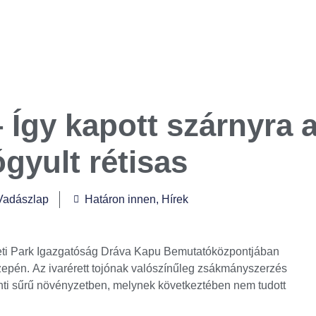
 Így kapott szárnyra 
yult rétisas
Vadászlap
Határon innen
,
Hírek
eti Park Igazgatóság Dráva Kapu Bemutatóközpontjában
zepén. Az ivarérett tojónak valószínűleg zsákmányszerzés
ti sűrű növényzetben, melynek következtében nem tudott