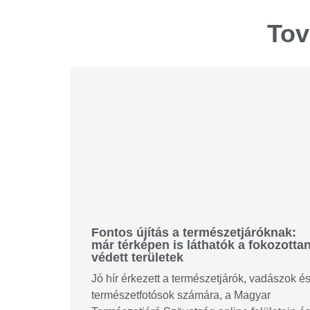
Tov
Fontos újítás a természetjáróknak:
már térképen is láthatók a fokozotta
védett területek
Jó hír érkezett a természetjárók, vadászok é
természetfotósok számára, a Magyar