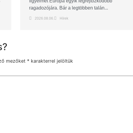
s
figyelmet Európa egyik legrejtőzködőbb
ragadozójára. Bár a legtöbben talán...
2026.08.06.
Hírek
s?
ező mezőket
*
karakterrel jelöltük