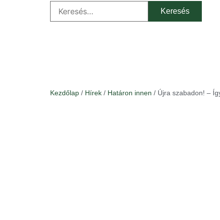
Kezdőlap
/
Hírek
/
Határon innen
/ Újra szabadon! – Íg