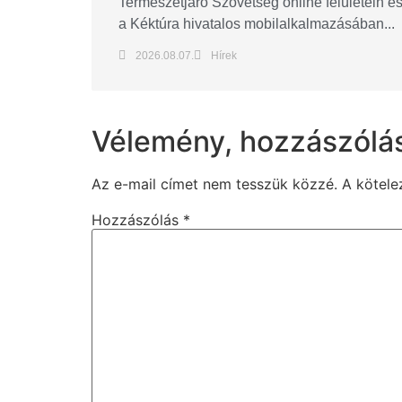
Természetjáró Szövetség online felületein é
a Kéktúra hivatalos mobilalkalmazásában...
2026.08.07.
Hírek
Vélemény, hozzászólá
Az e-mail címet nem tesszük közzé.
A kötel
Hozzászólás
*