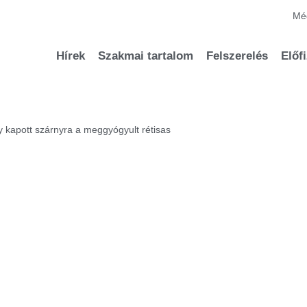
Méd
Hírek
Szakmai tartalom
Felszerelés
Előf
y kapott szárnyra a meggyógyult rétisas