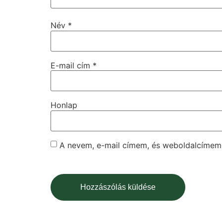
Név
*
E-mail cím
*
Honlap
A nevem, e-mail címem, és weboldalcíme