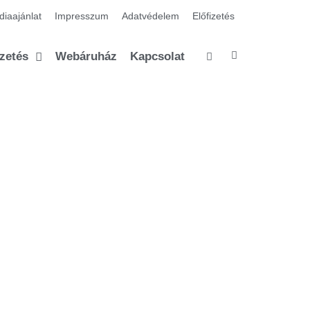
iaajánlat
Impresszum
Adatvédelem
Előfizetés
izetés
Webáruház
Kapcsolat