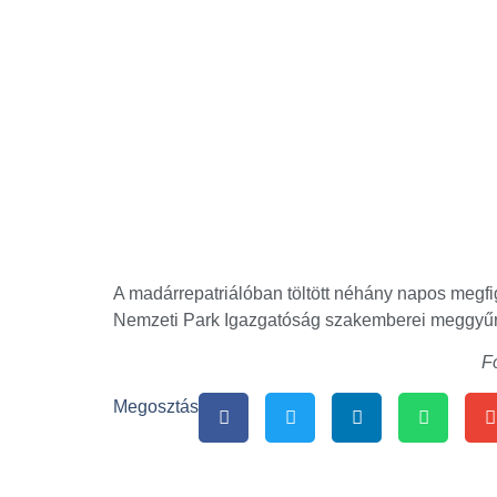
A madárrepatriálóban töltött néhány napos megfig
Nemzeti Park Igazgatóság szakemberei meggyűr
F
Megosztás