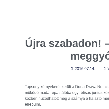
Újra szabadon! –
meggyóg
2016.07.14.
Tapsony környékéről került a Duna-Dráva Nemz
működő madárrepatriálóba egy rétisas június kö
közben húzódhatott meg a szárnya a halastó men
elrepülni.