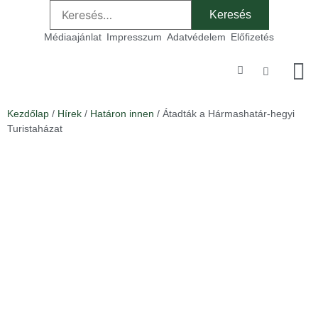
Médiaajánlat
Impresszum
Adatvédelem
Előfizetés
Szakmai
Kezdőlap
/
Hírek
/
Határon innen
/ Átadták a Hármashatár-hegyi
Turistaházat