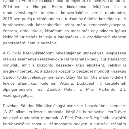
Ajándéka Erdei Iskola kialakítása, amelyet 2014 tavaszán adtak át.
2014-ben a Hangár Bistro kialakítása, felújítása és a
rendezvényhangár tetejének korszerűsítése került napirendre,
2015-ben pedig a kilátópont és a turistaház építése kezdődött el. A
beruházásoknak köszönhetően tehát mára rendezvényközpont,
étterem, erdei iskola, kilátópont és most már egy minden igényt
kielégítő turistaház is várja a látogatókat – a csodálatos budapesti
panorámáról nem is beszélve.
A Guckler Károly-kilátópont névtáblájának ünnepélyes leleplezése
után az eseményen résztvevők a Hármashatár-hegyi Turistaházhoz
vonultak, amit a köszöntő beszédek után elsőkként, belülről is
megtekinthettek. Az átadáson köszöntő beszédet mondott Fazekas
Sándor földművelésügyi miniszter, Bitay Márton Örs állami földekért
felelős államtitkár, Kelemen Viktória, Budapest III. kerületének
alpolgármestere, és Zambó Péter, a Pilisi Parkerdő Zrt.
vezérigazgatója.
Fazekas Sándor földművelésügyi miniszter beszédében kiemelte:
„A 22 állami erdészeti társaság közjóléti beruházásai évről-évre
növekvő tendenciát mutatnak. A Pilisi Parkerdő legújabb közjóléti
beruházásával most a Hármashatár-hegyen a turisták számára