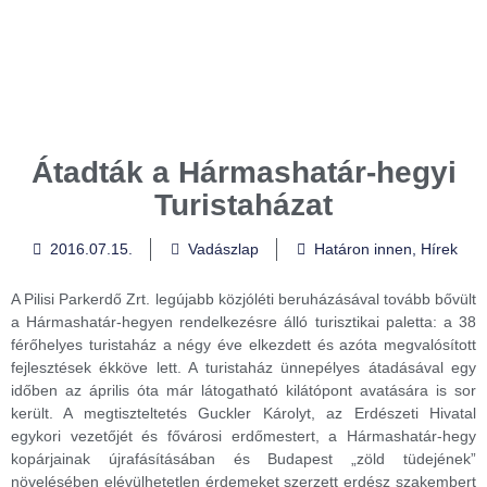
Átadták a Hármashatár-hegyi
Turistaházat
2016.07.15.
Vadászlap
Határon innen
,
Hírek
A Pilisi Parkerdő Zrt. legújabb közjóléti beruházásával tovább bővült
a Hármashatár-hegyen rendelkezésre álló turisztikai paletta: a 38
férőhelyes turistaház a négy éve elkezdett és azóta megvalósított
fejlesztések ékköve lett. A turistaház ünnepélyes átadásával egy
időben az április óta már látogatható kilátópont avatására is sor
került. A megtiszteltetés Guckler Károlyt, az Erdészeti Hivatal
egykori vezetőjét és fővárosi erdőmestert, a Hármashatár-hegy
kopárjainak újrafásításában és Budapest „zöld tüdejének”
növelésében elévülhetetlen érdemeket szerzett erdész szakembert