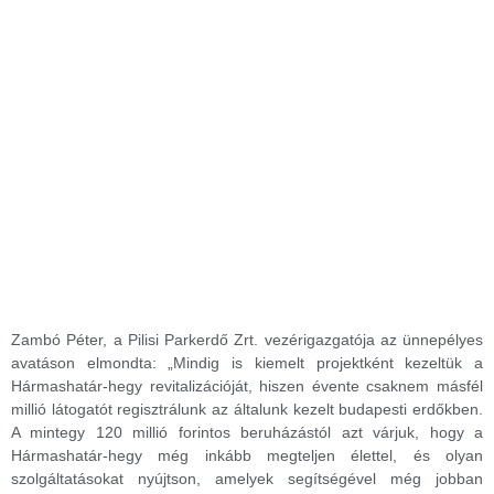
Zambó Péter, a Pilisi Parkerdő Zrt. vezérigazgatója az ünnepélyes
avatáson elmondta: „Mindig is kiemelt projektként kezeltük a
Hármashatár-hegy revitalizációját, hiszen évente csaknem másfél
millió látogatót regisztrálunk az általunk kezelt budapesti erdőkben.
A mintegy 120 millió forintos beruházástól azt várjuk, hogy a
Hármashatár-hegy még inkább megteljen élettel, és olyan
szolgáltatásokat nyújtson, amelyek segítségével még jobban