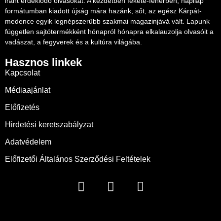
iránt érdeklődő olvasókat. A kezdetben fekete-fehérben, napilap
formátumban kiadott újság mára hazánk, sőt, az egész Kárpát-
medence egyik legnépszerűbb szakmai magazinjává vált. Lapunk
független sajtótermékként hónapról hónapra elkalauzolja olvasóit a
vadászat, a fegyverek és a kultúra világába.
Hasznos linkek
Kapcsolat
Médiaajánlat
Előfizetés
Hirdetési keretszabályzat
Adatvédelem
Előfizetői Általános Szerződési Feltételek