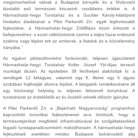
megismerhetővé válnak a Budapest környéki és a fővárostól
távolabb eső természeti kincseink csodálatos értékei is. A
Hármashatár-hegyi Turistaház és a Guckler Károly-kilátópont
hivatalos átadásával a Pilisi Parkerdő Zrt. egyik legfontosabb
fejlesztése, a Hármashatár-hegyi ZöldBázis közel érkezett a
befejezéséhez, s ezzel célkitűzésünk szerint a teljes hazai erdészeti
szakma nagy lépést tett az emberek, a fiatalok és a közvélemény
irányába.”
Az egykori pilótaotthonként funkcionáló, teljesen újjászületett
Hármashatár-hegyi Turistaház Koller József Ybl-díjas tervező
munkáját dicséri. Az épületben 38 férőhelyet alakítottak ki: a
vendégek 12 kétágyas, valamint egy 8, illetve egy 6 ágyas
szobában hajthatják álomra fejüket. A látogatók rendelkezésére áll
egy közösségi helyiség is, teljesen felszerelt konyhával. A
turistaházat az érdeklődők ez év őszétől vehetik először igénybe.
A Pilisi Parkerdő Zrt. a „Bejárható Magyarország” programhoz
kapcsolódó turisztikai fejlesztéseivel arra törekszik, hogy a
természetjárókat megfelelő infrastruktúrával és szolgáltatásokkal
fogadó turistaparadicsomként működhessen. A hármashatár-hegyi
fejlesztések esetében mindez Budapest belvárosától alig