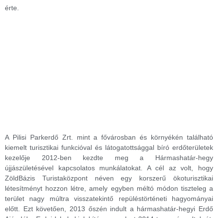
érte.
A Pilisi Parkerdő Zrt. mint a fővárosban és környékén található
kiemelt turisztikai funkcióval és látogatottsággal bíró erdőterületek
kezelője 2012-ben kezdte meg a Hármashatár-hegy
újjászületésével kapcsolatos munkálatokat. A cél az volt, hogy
ZöldBázis Turistaközpont néven egy korszerű ökoturisztikai
létesítményt hozzon létre, amely egyben méltó módon tiszteleg a
terület nagy múltra visszatekintő repüléstörténeti hagyományai
előtt. Ezt követően, 2013 őszén indult a hármashatár-hegyi Erdő