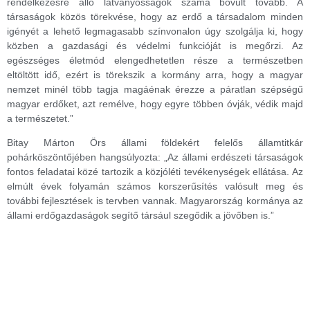
rendelkezésre álló látványosságok száma bővült tovább. A
társaságok közös törekvése, hogy az erdő a társadalom minden
igényét a lehető legmagasabb színvonalon úgy szolgálja ki, hogy
közben a gazdasági és védelmi funkcióját is megőrzi. Az
egészséges életmód elengedhetetlen része a természetben
eltöltött idő, ezért is törekszik a kormány arra, hogy a magyar
nemzet minél több tagja magáénak érezze a páratlan szépségű
magyar erdőket, azt remélve, hogy egyre többen óvják, védik majd
a természetet.”
Bitay Márton Örs állami földekért felelős államtitkár
pohárköszöntőjében hangsúlyozta: „Az állami erdészeti társaságok
fontos feladatai közé tartozik a közjóléti tevékenységek ellátása. Az
elmúlt évek folyamán számos korszerűsítés valósult meg és
további fejlesztések is tervben vannak. Magyarország kormánya az
állami erdőgazdaságok segítő társául szegődik a jövőben is.”