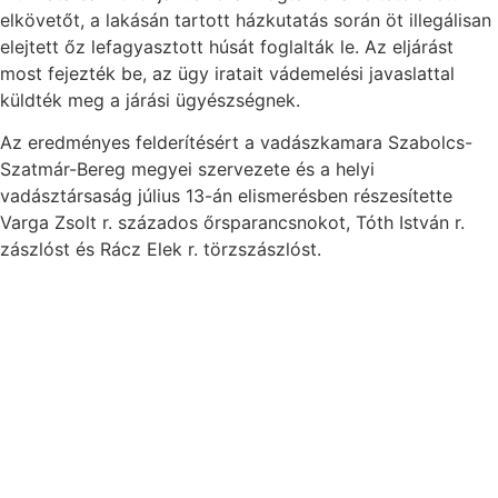
elkövetőt, a lakásán tartott házkutatás során öt illegálisan
elejtett őz lefagyasztott húsát foglalták le. Az eljárást
most fejezték be, az ügy iratait vádemelési javaslattal
küldték meg a járási ügyészségnek.
Az eredményes felderítésért a vadászkamara Szabolcs-
Szatmár-Bereg megyei szervezete és a helyi
vadásztársaság július 13-án elismerésben részesítette
Varga Zsolt r. százados őrsparancsnokot, Tóth István r.
zászlóst és Rácz Elek r. törzszászlóst.