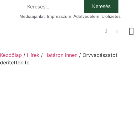
Médiaajánlat
Impresszum
Adatvédelem
Előfizetés
Szakmai
Kezdőlap
/
Hírek
/
Határon innen
/ Orvvadászatot
derítettek fel