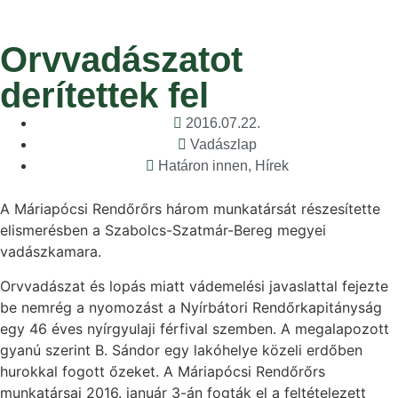
Orvvadászatot
derítettek fel
2016.07.22.
Vadászlap
Határon innen
,
Hírek
A Máriapócsi Rendőrőrs három munkatársát részesítette
elismerésben a Szabolcs-Szatmár-Bereg megyei
vadászkamara.
Orvvadászat és lopás miatt vádemelési javaslattal fejezte
be nemrég a nyomozást a Nyírbátori Rendőrkapitányság
egy 46 éves nyírgyulaji férfival szemben. A megalapozott
gyanú szerint B. Sándor egy lakóhelye közeli erdőben
hurokkal fogott őzeket. A Máriapócsi Rendőrőrs
munkatársai 2016. január 3-án fogták el a feltételezett