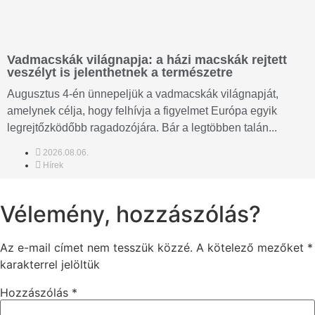
Vadmacskák világnapja: a házi macskák rejtett
veszélyt is jelenthetnek a természetre
Augusztus 4-én ünnepeljük a vadmacskák világnapját,
amelynek célja, hogy felhívja a figyelmet Európa egyik
legrejtőzködőbb ragadozójára. Bár a legtöbben talán...
2026.08.06.
Hírek
Vélemény, hozzászólás?
Az e-mail címet nem tesszük közzé.
A kötelező mezőket
*
karakterrel jelöltük
Hozzászólás
*