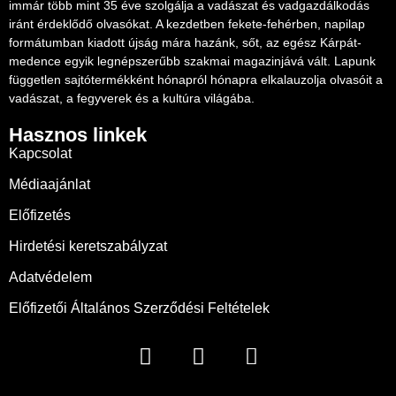
immár több mint 35 éve szolgálja a vadászat és vadgazdálkodás
iránt érdeklődő olvasókat. A kezdetben fekete-fehérben, napilap
formátumban kiadott újság mára hazánk, sőt, az egész Kárpát-
medence egyik legnépszerűbb szakmai magazinjává vált. Lapunk
független sajtótermékként hónapról hónapra elkalauzolja olvasóit a
vadászat, a fegyverek és a kultúra világába.
Hasznos linkek
Kapcsolat
Médiaajánlat
Előfizetés
Hirdetési keretszabályzat
Adatvédelem
Előfizetői Általános Szerződési Feltételek