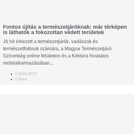
Fontos újítás a természetjáróknak: már térképen
is láthatók a fokozottan védett területek
Jó hír érkezett a természetjárók, vadászok és
természetfotósok számára, a Magyar Természetjáró
Szövetség online felületein és a Kéktúra hivatalos
mobilalkalmazásában...
2026.08.07.
Hírek