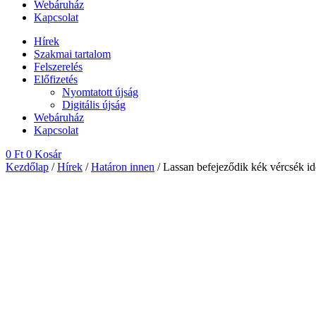
Webáruház
Kapcsolat
Hírek
Szakmai tartalom
Felszerelés
Előfizetés
Nyomtatott újság
Digitális újság
Webáruház
Kapcsolat
0
Ft
0
Kosár
Kezdőlap
/
Hírek
/
Határon innen
/ Lassan befejeződik kék vércsék id