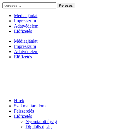
Ugrás
Keresés:
a
tartalomhoz
Médiaajánlat
Impresszum
Adatvédelem
Előfizetés
Médiaajánlat
Impresszum
Adatvédelem
Előfizetés
Hírek
Szakmai tartalom
Felszerelés
Előfizetés
Nyomtatott újság
Digitális újság