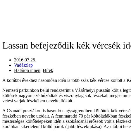
Lassan befejeződik kék vércsék id
2016.07.25.
Vadászlap
Határon innen
,
Hírek
A korábbi évekhez hasonlóan idén is több száz kék vércse költött a 
Nemzeti parkunkon belül rendszerint a Vásárhelyi-pusztán költ a legt
költések nagyon széthúzódtak és viszonylag sok fészekalj megsemmisült
vetési varjak fészkében nevelte fiókáit.
A Csanádi pusztákon is hasonló nagyságrendben költöttek kék vércsék
fészkében nevelte utódait. A fennmaradó 70 pár költőládákban fészkelt
mesterséges költőtelepeken idén a szokásosnál erősebb volt a fészkekb
korábban sikertelenül költő párok újabb fészekrakása). Az utóbbi het