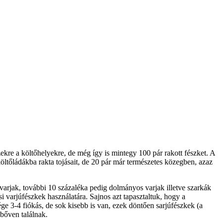
kre a költőhelyekre, de még így is mintegy 100 pár rakott fészket. A
öltőládákba rakta tojásait, de 20 pár már természetes közegben, azaz
arjak, további 10 százaléka pedig dolmányos varjak illetve szarkák
 varjúfészkek használatára. Sajnos azt tapasztaltuk, hogy a
ge 3-4 fiókás, de sok kisebb is van, ezek döntően sarjúfészkek (a
bőven találnak.