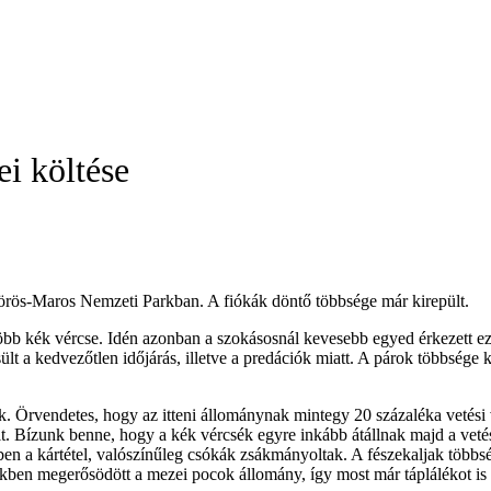
ei költése
Körös-Maros Nemzeti Parkban. A fiókák döntő többsége már kirepült.
öbb kék vércse. Idén azonban a szokásosnál kevesebb egyed érkezett eze
 a kedvezőtlen időjárás, illetve a predációk miatt. A párok többsége k
. Örvendetes, hogy az itteni állománynak mintegy 20 százaléka vetési v
. Bízunk benne, hogy a kék vércsék egyre inkább átállnak majd a vetési
en a kártétel, valószínűleg csókák zsákmányoltak. A fészekaljak többsé
ekben megerősödött a mezei pocok állomány, így most már táplálékot is 