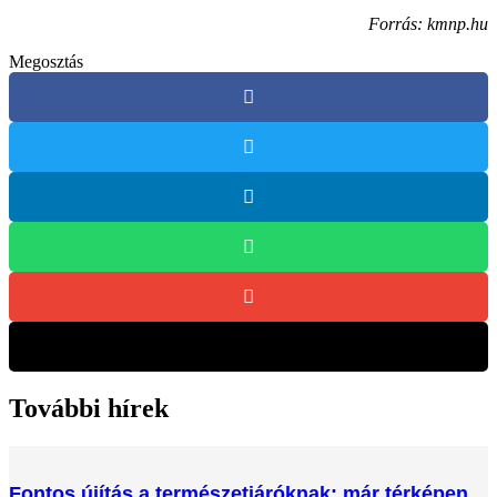
Forrás: kmnp.hu
Megosztás
További hírek
Fontos újítás a természetjáróknak: már térképen