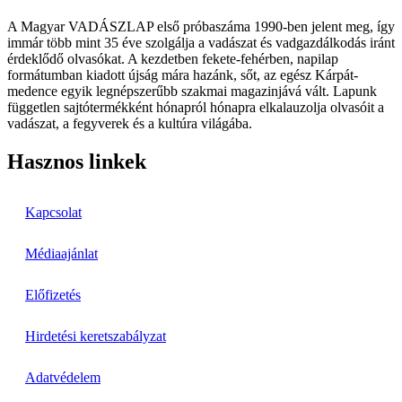
A Magyar VADÁSZLAP első próbaszáma 1990-ben jelent meg, így
immár több mint 35 éve szolgálja a vadászat és vadgazdálkodás iránt
érdeklődő olvasókat. A kezdetben fekete-fehérben, napilap
formátumban kiadott újság mára hazánk, sőt, az egész Kárpát-
medence egyik legnépszerűbb szakmai magazinjává vált. Lapunk
független sajtótermékként hónapról hónapra elkalauzolja olvasóit a
vadászat, a fegyverek és a kultúra világába.
Hasznos linkek
Kapcsolat
Médiaajánlat
Előfizetés
Hirdetési keretszabályzat
Adatvédelem