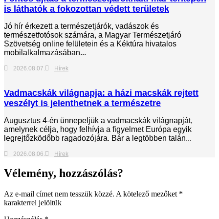
is láthatók a fokozottan védett területek
Jó hír érkezett a természetjárók, vadászok és
természetfotósok számára, a Magyar Természetjáró
Szövetség online felületein és a Kéktúra hivatalos
mobilalkalmazásában...
2026.08.07.
Hírek
Vadmacskák világnapja: a házi macskák rejtett
veszélyt is jelenthetnek a természetre
Augusztus 4-én ünnepeljük a vadmacskák világnapját,
amelynek célja, hogy felhívja a figyelmet Európa egyik
legrejtőzködőbb ragadozójára. Bár a legtöbben talán...
2026.08.06.
Hírek
Vélemény, hozzászólás?
Az e-mail címet nem tesszük közzé.
A kötelező mezőket
*
karakterrel jelöltük