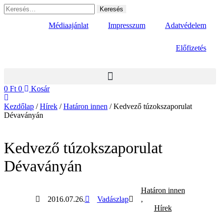
Ugrás
Keresés:
a
tartalomhoz
Médiaajánlat
Impresszum
Adatvédelem
Előfizetés
0
Ft
0
Kosár
Kezdőlap
/
Hírek
/
Határon innen
/ Kedvező túzokszaporulat
Dévaványán
Kedvező túzokszaporulat
Dévaványán
Határon innen
2016.07.26.
Vadászlap
,
Hírek