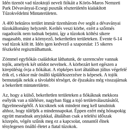
Idén tizenöt vad túzoktojó neveli fiókáit a Körös-Maros Nemzeti
Park Dévaványai-Ecsegi puszták részterületén kialakított
Túzokvédelmi Mintaterületen.
A 400 hektáros terület immár tizenhárom éve segíti a dévaványai
túzokállomány helyzetét. Kerítés veszi körbe, ezért a szőrmés
ragadozók nem tudnak bejutni, így a túzokok költési sikere
magasabb, mint a környező, bekerítetlen területeken. Évente 6-14
vad túzok költ itt. Idén igen kedvező a szaporulat: 15 sikeres
fészkelést regisztrálhattunk.
Zömmel egyfiókás családokat láthatunk, de szerencsére vannak
tojók, amelyek két utódot nevelnek. A körbezárt kert egészen a
kirepülésig óvja a fiókákat. A röpképes kort általában július végefelé
érik el, s ekkor már önálló táplálékszerzésre is képesek. A tojók
bemutatják nekik a távolabbi térséget, de éjszakára még visszajárnak
a bekerített mintaterületre.
Az, hogy a külső, bekerítetlen területeken a fiókáknak mekkora
esélyük van a túlélésre, nagyban függ a tojó területválasztásától,
figyelmességétől. A kicsiknek sok mindent meg kell tanulniuk
ahhoz, hogy túléljék a mindennapokat. Éppen ezért még hónapokig
együtt maradnak anyjukkal, általában csak a telelési időszak
közepén, végén szűnik meg ez a kapcsolat, onnantól élnek
ténylegesen önálló életet a fiatal túzokok.