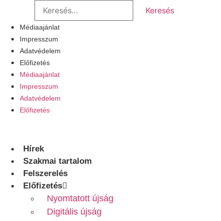
Keresés:
Ugrás
a
Médiaajánlat
tartalomhoz
Impresszum
Adatvédelem
Előfizetés
Médiaajánlat
Impresszum
Adatvédelem
Előfizetés
Hírek
Szakmai tartalom
Felszerelés
Előfizetés
Nyomtatott újság
Digitális újság