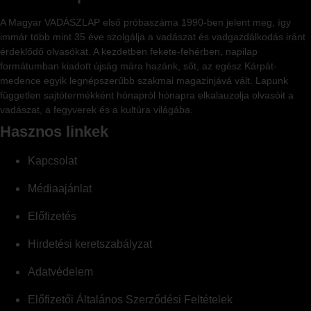
A Magyar VADÁSZLAP első próbaszáma 1990-ben jelent meg, így
immár több mint 35 éve szolgálja a vadászat és vadgazdálkodás iránt
érdeklődő olvasókat. A kezdetben fekete-fehérben, napilap
formátumban kiadott újság mára hazánk, sőt, az egész Kárpát-
medence egyik legnépszerűbb szakmai magazinjává vált. Lapunk
független sajtótermékként hónapról hónapra elkalauzolja olvasóit a
vadászat, a fegyverek és a kultúra világába.
Hasznos linkek
Kapcsolat
Médiaajánlat
Előfizetés
Hirdetési keretszabályzat
Adatvédelem
Előfizetői Általános Szerződési Feltételek