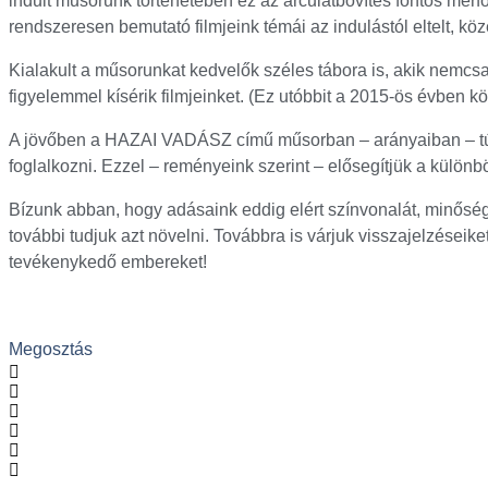
indult műsorunk történetében ez az arculatbővítés fontos mérfö
rendszeresen bemutató filmjeink témái az indulástól eltelt, k
Kialakult a műsorunkat kedvelők széles tábora is, akik nemc
figyelemmel kísérik filmjeinket. (Ez utóbbit a 2015-ös évben köz
A jövőben a HAZAI VADÁSZ című műsorban – arányaiban – tú
foglalkozni. Ezzel – reményeink szerint – elősegítjük a külö
Bízunk abban, hogy adásaink eddig elért színvonalát, minőség
további tudjuk azt növelni. Továbbra is várjuk visszajelzéseik
tevékenykedő embereket!
Megosztás