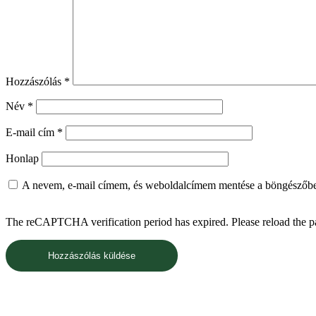
Hozzászólás
*
Név
*
E-mail cím
*
Honlap
A nevem, e-mail címem, és weboldalcímem mentése a böngészőb
The reCAPTCHA verification period has expired. Please reload the p