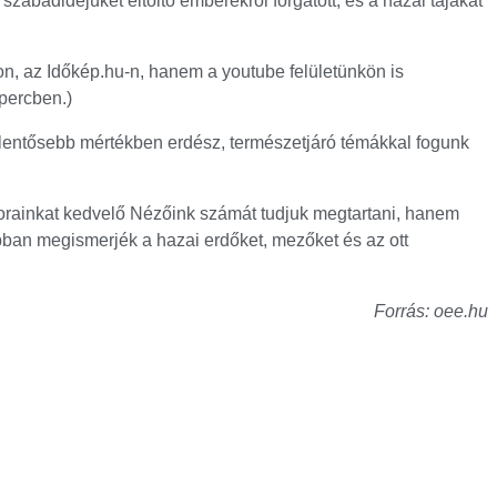
zabadidejüket eltöltő emberekről forgatott, és a hazai tájakat
, az Időkép.hu-n, hanem a youtube felületünkön is
 percben.)
ntősebb mértékben erdész, természetjáró témákkal fogunk
sorainkat kedvelő Nézőink számát tudjuk megtartani, hanem
obban megismerjék a hazai erdőket, mezőket és az ott
Forrás: oee.hu