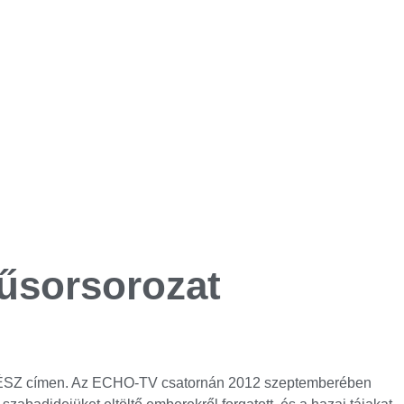
űsorsorozat
ERDÉSZ címen. Az ECHO-TV csatornán 2012 szeptemberében