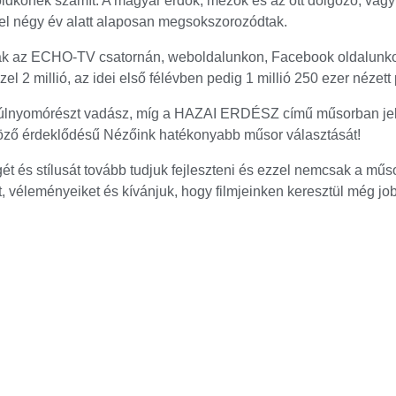
ldkőnek számít. A magyar erdők, mezők és az ott dolgozó, vagy s
özel négy év alatt alaposan megsokszorozódtak.
sak az ECHO-TV csatornán, weboldalunkon, Facebook oldalunkon
el 2 millió, az idei első félévben pedig 1 millió 250 ezer nézett
lnyomórészt vadász, míg a HAZAI ERDÉSZ című műsorban jele
nböző érdeklődésű Nézőink hatékonyabb műsor választását!
ét és stílusát tovább tudjuk fejleszteni és ezzel nemcsak a mű
et, véleményeiket és kívánjuk, hogy filmjeinken keresztül még j