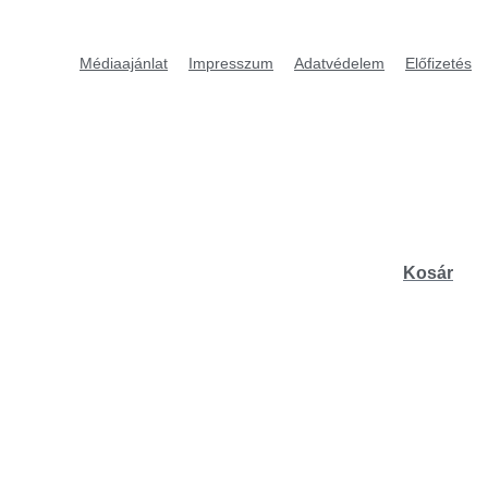
Médiaajánlat
Impresszum
Adatvédelem
Előfizetés
Kosár