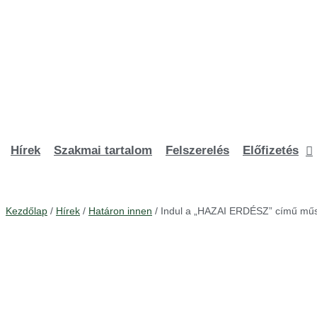
Ugrás
a
tartalomhoz
Hírek
Szakmai tartalom
Felszerelés
Előfizetés
Kezdőlap
/
Hírek
/
Határon innen
/ Indul a „HAZAI ERDÉSZ” című műs