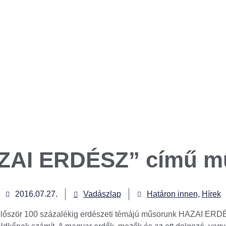
AZAI ERDÉSZ” című m
2016.07.27.
Vadászlap
Határon innen
,
Hírek
zik először 100 százalékig erdészeti témájú műsorunk HAZAI 