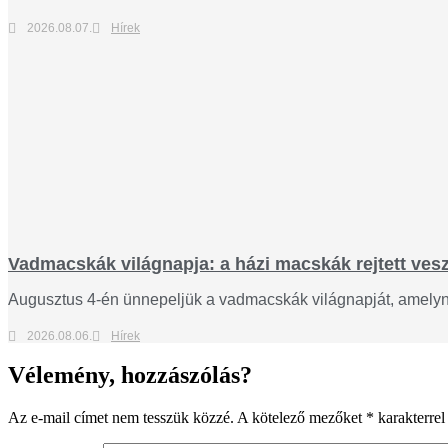
2026.08.07.
Hírek
Vadmacskák világnapja: a házi macskák rejtett veszé
Augusztus 4-én ünnepeljük a vadmacskák világnapját, amelynek
2026.08.06.
Hírek
Vélemény, hozzászólás?
Az e-mail címet nem tesszük közzé.
A kötelező mezőket
*
karakterrel 