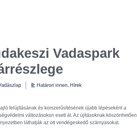
udakeszi Vadaspark
rrészlege
Vadászlap
Határon innen
,
Hírek
jló felújításának és korszerűsítésének újabb lépéseként a
szségvédelmi változásokon esett át. Az újításoknak köszönhetően
rnyezetben láthatják az ott vendégeskedő szárnyasokat.