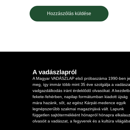
A vadászlapról
A Magyar VADÁSZLAP első próbaszáma 1990-ben je
meg, így immár több mint 35 éve szolgálja a vadásza
vadgazdálkodás iránt érdeklődő olvasókat. A kezdet
fekete-fehérben, napilap formátumban kiadott újság
mára hazánk, sőt, az egész Kárpát-medence egyik
legnépszerűbb szakmai magazinjává vált. Lapunk
független sajtótermékként hónapról hónapra elkalauz
olvasóit a vadászat, a fegyverek és a kultúra világába