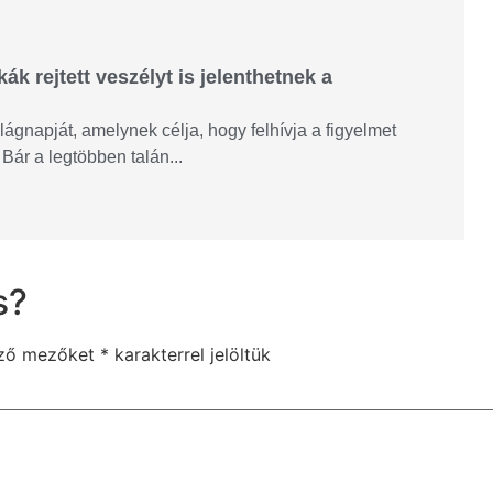
k rejtett veszélyt is jelenthetnek a
gnapját, amelynek célja, hogy felhívja a figyelmet
Bár a legtöbben talán...
s?
ező mezőket
*
karakterrel jelöltük