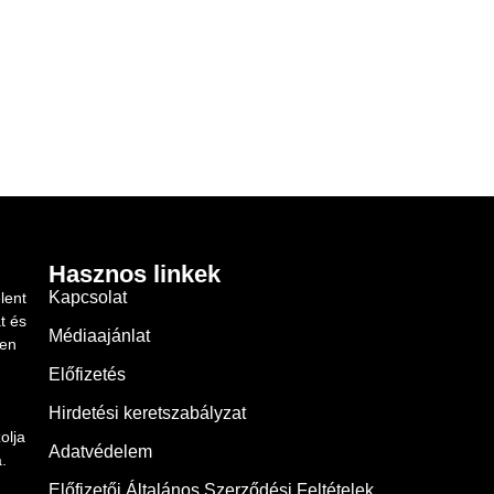
Hasznos linkek
Kapcsolat
lent
t és
Médiaajánlat
ben
Előfizetés
Hirdetési keretszabályzat
olja
Adatvédelem
.
Előfizetői Általános Szerződési Feltételek