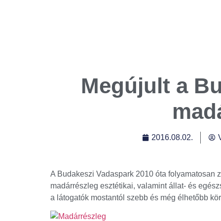
Megújult a B
madá
2016.08.02.
A Budakeszi Vadaspark 2010 óta folyamatosan za
madárrészleg esztétikai, valamint állat- és egé
a látogatók mostantól szebb és még élhetőbb kö