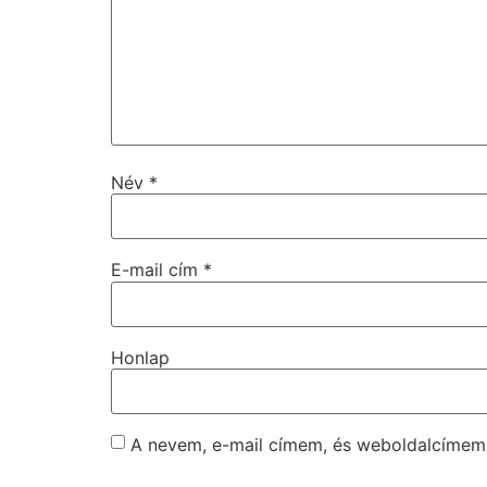
Név
*
E-mail cím
*
Honlap
A nevem, e-mail címem, és weboldalcíme