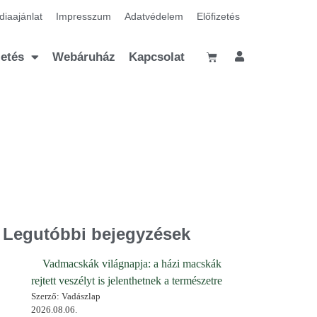
iaajánlat
Impresszum
Adatvédelem
Előfizetés
zetés
Webáruház
Kapcsolat
Legutóbbi bejegyzések
Vadmacskák világnapja: a házi macskák
rejtett veszélyt is jelenthetnek a természetre
Szerző: Vadászlap
2026.08.06.