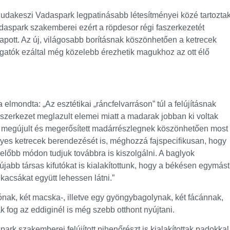
Budakeszi Vadaspark legpatinásabb létesítményei közé tartozta
vadaspark szakemberei ezért a röpdesor régi faszerkezetét
t kapott. Az új, világosabb borításnak köszönhetően a ketrecek
ogatók ezáltal még közelebb érezhetik magukhoz az ott élő
lmondta: „Az esztétikai „ráncfelvarráson” túl a felújításnak
faszerkezet meglazult elemei miatt a madarak jobban ki voltak
A megújult és megerősített madárrészlegnek köszönhetően most
egyes ketrecek berendezését is, méghozzá fajspecifikusan, hogy
előbb módon tudjuk továbbra is kiszolgálni. A baglyok
jabb társas kifutókat is kialakítottunk, hogy a békésen egymást
kacsákat együtt lehessen látni.”
ónak, két macska-, illetve egy gyöngybagolynak, két fácánnak,
fog az eddiginél is még szebb otthont nyújtani.
k szakemberei felújított pihenőrészt is kialakítottak padokkal