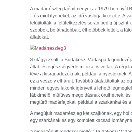
A madárrészleg faépítményei az 1979-ben nyílt 
– és mint ilyeneket, az idő vasfoga kikezdte. A 
felújították, a felületkezelés során pedig új szín
szebbek, beláthatóbbak, élhetőbbek lettek, a lát
állatokat.
Szilágyi Zsolt, a Budakeszi Vadaspark gondozója e
állat- és egészségvédelmi okai is voltak. A régi 
téve a kisragadozóknak, például a nyesteknek. 
ez a veszély elhárult. Továbbá átalakítottuk az 
minden egyes lakónk igényeit a lehető legmegfel
lábkímélő, műfüves megoldásnak örülhetnek, és ú
megtűrő madárfajokat, például a szarkánkat és a 
A megújult madárrészleg két szajkónak, egy holl
egy szarkának és egy komplett kacsaállománynak 
A megszépült röpdesor mellé a Budakeszi Vadaspar