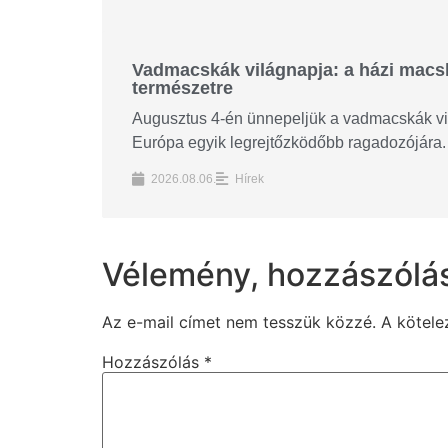
Vadmacskák világnapja: a házi macská
természetre
Augusztus 4-én ünnepeljük a vadmacskák vilá
Európa egyik legrejtőzködőbb ragadozójára. 
2026.08.06.
Hírek
Vélemény, hozzászólá
Az e-mail címet nem tesszük közzé.
A kötel
Hozzászólás
*