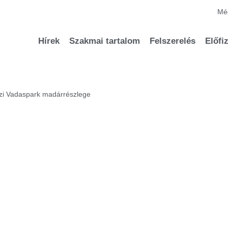
Méd
Hírek
Szakmai tartalom
Felszerelés
Előfi
zi Vadaspark madárrészlege