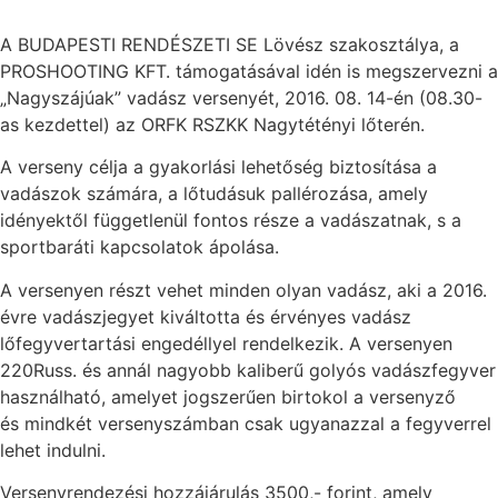
A BUDAPESTI RENDÉSZETI SE Lövész szakosztálya, a
PROSHOOTING KFT. támogatásával idén is megszervezni a
„Nagyszájúak” vadász versenyét, 2016. 08. 14-én (08.30-
as kezdettel) az ORFK RSZKK Nagytétényi lőterén.
A verseny célja a gyakorlási lehetőség biztosítása a
vadászok számára, a lőtudásuk pallérozása, amely
idényektől függetlenül fontos része a vadászatnak, s a
sportbaráti kapcsolatok ápolása.
A versenyen részt vehet minden olyan vadász, aki a 2016.
évre vadászjegyet kiváltotta és érvényes vadász
lőfegyvertartási engedéllyel rendelkezik. A versenyen
220Russ. és annál nagyobb kaliberű golyós vadászfegyver
használható, amelyet jogszerűen birtokol a versenyző
és mindkét versenyszámban csak ugyanazzal a fegyverrel
lehet indulni.
Versenyrendezési hozzájárulás 3500,- forint, amely