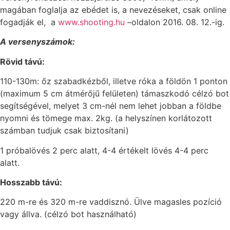
magában foglalja az ebédet is, a nevezéseket, csak online
fogadják el, a
www.shooting.hu
–oldalon 2016. 08. 12.-ig.
A versenyszámok:
Rövid távú:
110-130m: őz szabadkézből, illetve róka a földön 1 ponton
(maximum 5 cm átmérőjű felületen) támaszkodó célzó bot
segítségével, melyet 3 cm-nél nem lehet jobban a földbe
nyomni és tömege max. 2kg. (a helyszínen korlátozott
számban tudjuk csak biztosítani)
1 próbalövés 2 perc alatt, 4-4 értékelt lövés 4-4 perc
alatt.
Hosszabb távú:
220 m-re és 320 m-re vaddisznó. Ülve magasles pozíció
vagy állva. (célzó bot használható)