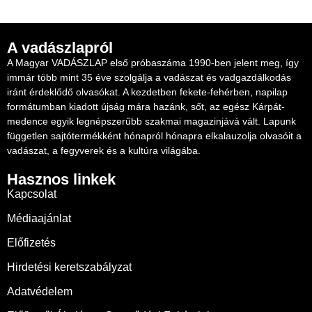
A vadászlapról
A Magyar VADÁSZLAP első próbaszáma 1990-ben jelent meg, így
immár több mint 35 éve szolgálja a vadászat és vadgazdálkodás
iránt érdeklődő olvasókat. A kezdetben fekete-fehérben, napilap
formátumban kiadott újság mára hazánk, sőt, az egész Kárpát-
medence egyik legnépszerűbb szakmai magazinjává vált. Lapunk
független sajtótermékként hónapról hónapra elkalauzolja olvasóit a
vadászat, a fegyverek és a kultúra világába.
Hasznos linkek
Kapcsolat
Médiaajánlat
Előfizetés
Hirdetési keretszabályzat
Adatvédelem