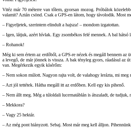
Vitéz már 70 méterre van tőlem, gyorsan mozog. Próbálok közelebb k
valamit? Aztán csönd. Csak a GPS-en látom, hogy távolodik. Most meg
– Figyeljetek, szerintem elindult a hajsza! – mondom izgatottan.
– Igen, látjuk, azért hívlak. Egy zsombékos felé mennek. A bal hátsó
– Rohanok!
Még ki sem értem az erdőből, a GPS-re nézek és megáll bennem az ütő
a levegő, de már jönnek is vissza. A bak tényleg gyors, ráadásul az ú
van. Megérkezik egyik kísérőm:
– Nem sokon múlott. Nagyon rajta volt, de valahogy lerázta, mi meg
– Azt jól tettétek. Hátha megáll itt az erdőben. Kell egy kis pihenő.
– Nem állt meg. Még a túloldali lucernatáblán is átszaladt, de tudjuk,
– Mekkora?
– Vagy 25 hektár.
– Az még pont hiányzott. Sebaj. Most már meg kell álljon. Pihennün