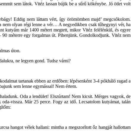
emmit sem látok. Vitéz lassan bújik be a sűrű kökénybe. Jó ötlet volt
: sebágy! Eddig nem láttam vért, így örömömben majd’ megcsókolom.
a nem olyan régi lenne a vér… A negyedikben csak tűhegynyi vér, ha
nt kutyám már 1400 métert megtett, mikor Vitéz felélénkül, és egyre
– 90 méterre egy forgalmas út. Pihenjünk. Gondolkodjunk. Vitéz nem
almas úton.
alukra, ne legyen gond. Tudsz várni?
akodalmat tartanak ebben az erdőben: lépésenként 3-4 pókháló ragad a
i bajunk sem lenne egymással! Nem értem.
haladunk. Oda a lendület! Elszúrtam! Nem kicsit. Mérges vagyok, de
oda-vissza. Már 25 perce. Fogy az idő. Lecsatolom kutyámat, talán
gítőm:
csa hangot vélek hallani: mintha a megszorított őz hangját hallottam