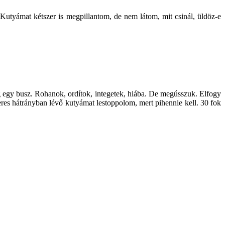
Kutyámat kétszer is megpillantom, de nem látom, mit csinál, üldöz-e
g egy busz. Rohanok, ordítok, integetek, hiába. De megússzuk. Elfogy
teres hátrányban lévő kutyámat lestoppolom, mert pihennie kell. 30 fok