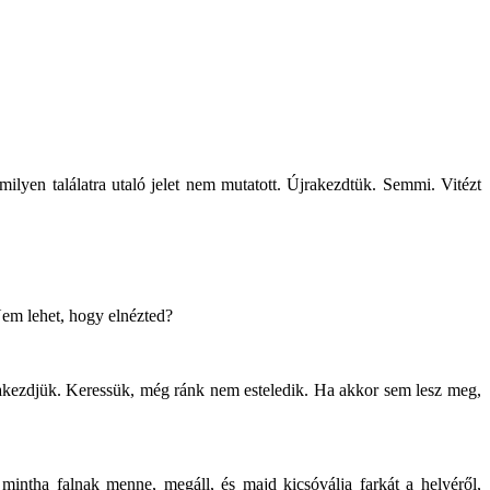
milyen találatra utaló jelet nem mutatott. Újrakezdtük. Semmi. Vitézt
Nem lehet, hogy elnézted?
akezdjük. Keressük, még ránk nem esteledik. Ha akkor sem lesz meg,
intha falnak menne, megáll, és majd kicsóválja farkát a helyéről,