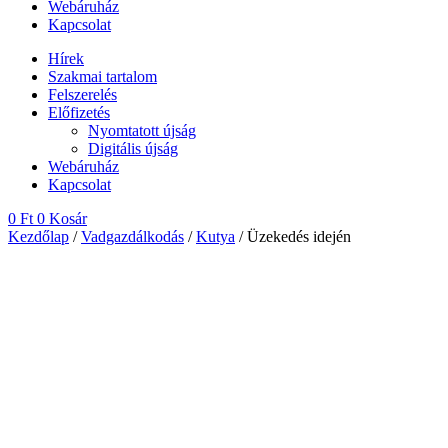
Webáruház
Kapcsolat
Hírek
Szakmai tartalom
Felszerelés
Előfizetés
Nyomtatott újság
Digitális újság
Webáruház
Kapcsolat
0
Ft
0
Kosár
Kezdőlap
/
Vadgazdálkodás
/
Kutya
/ Üzekedés idején