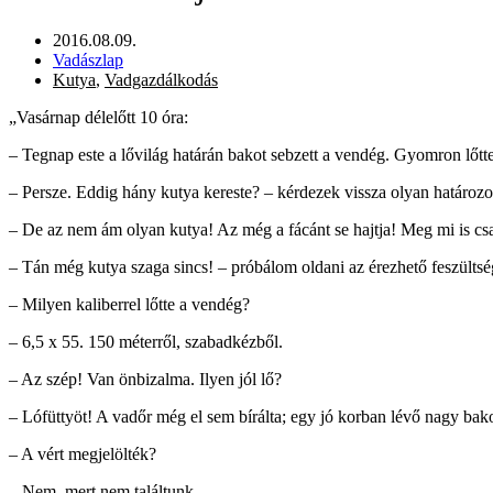
2016.08.09.
Vadászlap
Kutya
,
Vadgazdálkodás
„Vasárnap délelőtt 10 óra:
– Tegnap este a lővilág határán bakot sebzett a vendég. Gyomron lőt
– Persze. Eddig hány kutya kereste? – kérdezek vissza olyan határozot
– De az nem ám olyan kutya! Az még a fácánt se hajtja! Meg mi is c
– Tán még kutya szaga sincs! – próbálom oldani az érezhető feszültsé
– Milyen kaliberrel lőtte a vendég?
– 6,5 x 55. 150 méterről, szabadkézből.
– Az szép! Van önbizalma. Ilyen jól lő?
– Lófüttyöt! A vadőr még el sem bírálta; egy jó korban lévő nagy bako
– A vért megjelölték?
– Nem, mert nem találtunk.