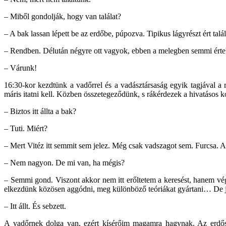
– Miből gondolják, hogy van találat?
– A bak lassan lépett be az erdőbe, púpozva. Tipikus lágyrészt ért talá
– Rendben. Délután négyre ott vagyok, ebben a melegben semmi érte
– Várunk!
16:30-kor kezdtünk a vadőrrel és a vadásztársaság egyik tagjával a r
máris itatni kell. Közben összetegeződünk, s rákérdezek a hivatásos k
– Biztos itt állta a bak?
– Tuti. Miért?
– Mert Vitéz itt semmit sem jelez. Még csak vadszagot sem. Furcsa. A
– Nem nagyon. De mi van, ha mégis?
– Semmi gond. Viszont akkor nem itt erőltetem a keresést, hanem v
elkezdünk közösen aggódni, meg különböző teóriákat gyártani… De jel
– Itt állt. És sebzett.
A vadőrnek dolga van, ezért kísérőim magamra hagynak. Az erdősáv