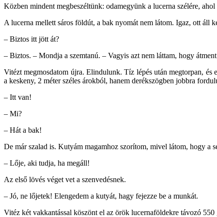
Közben mindent megbeszéltünk: odamegyünk a lucerna szélére, ahol az
A lucerna mellett sáros földút, a bak nyomát nem látom. Igaz, ott áll k
– Biztos itt jött át?
– Biztos. – Mondja a szemtanú. – Vagyis azt nem láttam, hogy átment a
Vitézt megmosdatom újra. Elindulunk. Tíz lépés után megtorpan, és 
a keskeny, 2 méter széles árokból, hanem derékszögben jobbra fordulu
– Itt van!
– Mi?
– Hát a bak!
De már szalad is. Kutyám magamhoz szorítom, mivel látom, hogy a seb
– Lője, aki tudja, ha megáll!
Az első lövés véget vet a szenvedésnek.
– Jó, ne lőjetek! Elengedem a kutyát, hagy fejezze be a munkát.
Vitéz két vakkantással köszönt el az örök lucernaföldekre távozó 55