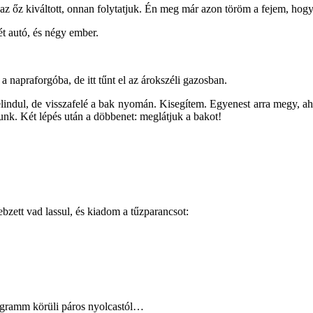
 őz kiváltott, onnan folytatjuk. Én meg már azon töröm a fejem, hogy 
ét autó, és négy ember.
 napraforgóba, de itt tűnt el az árokszéli gazosban.
elindul, de visszafelé a bak nyomán. Kisegítem. Egyenest arra megy,
nk. Két lépés után a döbbenet: meglátjuk a bakot!
zett vad lassul, és kiadom a tűzparancsot:
0 gramm körüli páros nyolcastól…