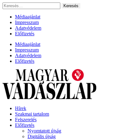
Ugrás
Keresés:
a
tartalomhoz
Médiaajánlat
Impresszum
Adatvédelem
Előfizetés
Médiaajánlat
Impresszum
Adatvédelem
Előfizetés
Hírek
Szakmai tartalom
Felszerelés
Előfizetés
Nyomtatott újság
Digitális újság