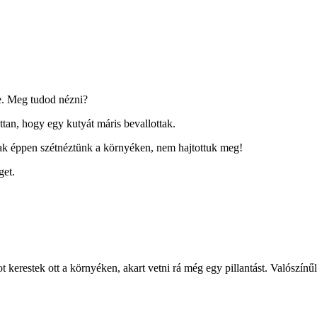
te. Meg tudod nézni?
tan, hogy egy kutyát máris bevallottak.
sak éppen szétnéztünk a környéken, nem hajtottuk meg!
get.
t kerestek ott a környéken, akart vetni rá még egy pillantást. Valószín