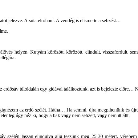
latot jelezve. A suta elrohant. A vendég is elismerte a sebzést…
lme.
álövés helyén. Kutyám körözött, körözött, elindult, visszafordult, sem
ollégára:
z erdősáv túloldalán egy gidával találkoztunk, azt is bejelezte előre… 
égignézem az erdő szélét. Hátha… Ha semmi, újra megpihenünk és újr
enleg úgy néz ki, hogy a bak vagy nem sebzett, vagy nem itt állt.
 szélén lassan elindulva alig teszünk meg 25-30 métert, vérebem m