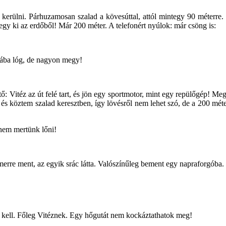
erülni. Párhuzamosan szalad a kövesúttal, attól mintegy 90 méterre. 
y ki az erdőből! Már 200 méter. A telefonért nyúlok: már csöng is:
 lába lóg, de nagyon megy!
: Vitéz az út felé tart, és jön egy sportmotor, mint egy repülőgép! Me
t és köztem szalad keresztben, így lövésről nem lehet szó, de a 200 mé
 nem mertünk lőni!
 merre ment, az egyik srác látta. Valószínűleg bement egy napraforgóba.
k kell. Főleg Vitéznek. Egy hőgutát nem kockáztathatok meg!