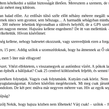
em kételkedni a találat biztosságát illetően. Meresztem a szemem, de s
záz métert meg kibírom.
san halad előre. Az erdősáv túlsó széle előtt néhány méterre megáll
 a vérnek nincs sem gyomor, sem bélszaga… A harmadik sebágyban minth
. 300 méterre lehetünk légvonalban a rálövés helyétől, de a GPS szeri
tyám nagyon menne. Hajszára kellene engednem? De itt van mellettünk 
elkeltettük. Hívom kísérőimet:
tség kellene, nehogy balesetet okozzunk, vagy szenvedjünk ezen a forg
m, 15 perc. Addig szólok a szomszédoknak, hogy ha átmennek az Ő old
mert 5 liter már elfogyott!
szet. Vitézt elfektetem, s visszamegyek az autómhoz vízért. A pókok l
 építsék a hálójukat? Csak 25 centivel költöznének feljebb, és semm
zetéken folytatjuk. Vagyis csak folytatnánk. Kutyám csak köröz. Nem 
 nyugtalanságomat. Közben kísérőim megérkeznek. Mi meg csak járunk 
ondolom. De két perc múlva már negyven méterre van. Hív az egyik se
 újság?
zólj Nekik, hogy hajsza közben nem lőhetnek! Várj csak! – szólok – fur