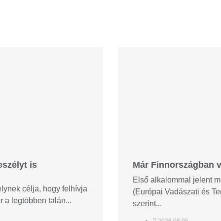
szélyt is
Már Finnországban va
Első alkalommal jelent m
ynek célja, hogy felhívja
(Európai Vadászati és Te
 a legtöbben talán...
szerint...