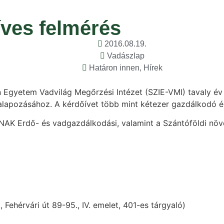
ves felmérés
2016.08.19.
Vadászlap
Határon innen
,
Hírek
 Egyetem Vadvilág Megőrzési Intézet (SZIE-VMI) tavaly év
lapozásához. A kérdőívet több mint kétezer gazdálkodó és 
NAK Erdő- és vadgazdálkodási, valamint a Szántóföldi növ
ehérvári út 89-95., IV. emelet, 401-es tárgyaló)