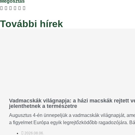
Megosztás
További hírek
Vadmacskák világnapja: a házi macskák rejtett ve
jelenthetnek a természetre
Augusztus 4-én ünnepeljük a vadmacskák világnapját, amel
a figyelmet Európa egyik legrejtőzködőbb ragadozójára. Bár
2026.08.06.