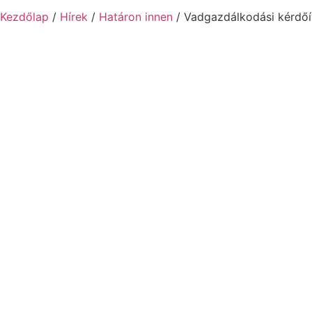
Kezdőlap
/
Hírek
/
Határon innen
/ Vadgazdálkodási kérdőí