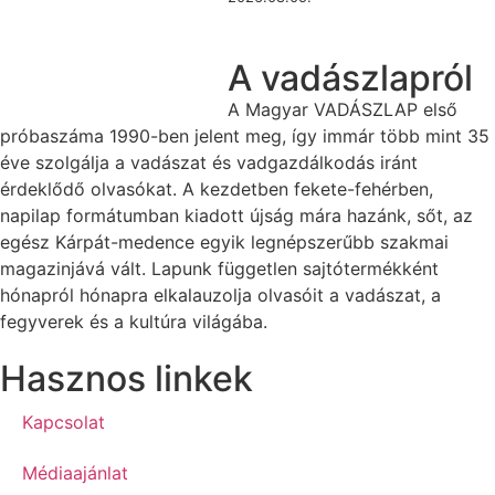
A vadászlapról
A Magyar VADÁSZLAP első
próbaszáma 1990-ben jelent meg, így immár több mint 35
éve szolgálja a vadászat és vadgazdálkodás iránt
érdeklődő olvasókat. A kezdetben fekete-fehérben,
napilap formátumban kiadott újság mára hazánk, sőt, az
egész Kárpát-medence egyik legnépszerűbb szakmai
magazinjává vált. Lapunk független sajtótermékként
hónapról hónapra elkalauzolja olvasóit a vadászat, a
fegyverek és a kultúra világába.
Hasznos linkek
Kapcsolat
Médiaajánlat