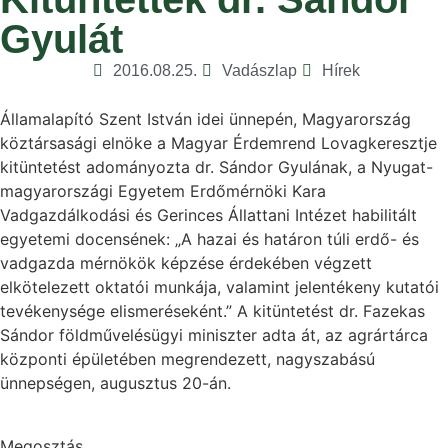
Gyulát
2016.08.25.
Vadászlap
Hírek
Államalapító Szent István idei ünnepén, Magyarország
köztársasági elnöke a Magyar Érdemrend Lovagkeresztje
kitüntetést adományozta dr. Sándor Gyulának, a Nyugat-
magyarországi Egyetem Erdőmérnöki Kara
Vadgazdálkodási és Gerinces Állattani Intézet habilitált
egyetemi docensének: „A hazai és határon túli erdő- és
vadgazda mérnökök képzése érdekében végzett
elkötelezett oktatói munkája, valamint jelentékeny kutatói
tevékenysége elismeréseként.” A kitüntetést dr. Fazekas
Sándor földművelésügyi miniszter adta át, az agrártárca
központi épületében megrendezett, nagyszabású
ünnepségen, augusztus 20-án.
Megosztás