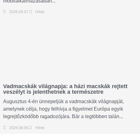
mobilalkalmazásában...
2026.08.07.
Hírek
Vadmacskák világnapja: a házi macskák rejtett
veszélyt is jelenthetnek a természetre
Augusztus 4-én ünnepeljük a vadmacskák világnapját,
amelynek célja, hogy felhívja a figyelmet Európa egyik
legrejtőzködőbb ragadozójára. Bár a legtöbben talán...
2026.08.06.
Hírek