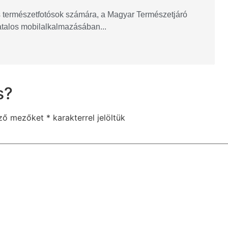
és természetfotósok számára, a Magyar Természetjáró
vatalos mobilalkalmazásában...
s?
ező mezőket
*
karakterrel jelöltük