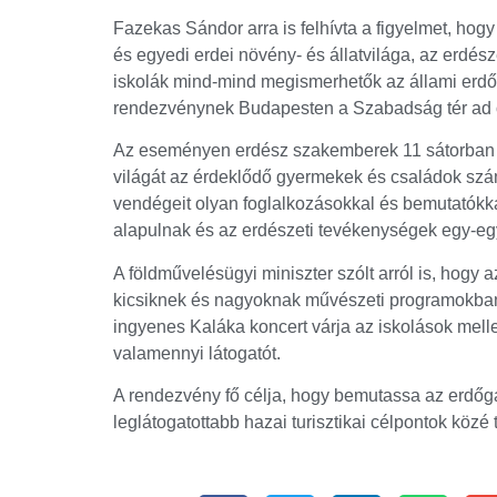
Fazekas Sándor arra is felhívta a figyelmet, hog
és egyedi erdei növény- és állatvilága, az erdész
iskolák mind-mind megismerhetők az állami erd
rendezvénynek Budapesten a Szabadság tér ad o
Az eseményen erdész szakemberek 11 sátorban in
világát az érdeklődő gyermekek és családok szá
vendégeit olyan foglalkozásokkal és bemutatókka
alapulnak és az erdészeti tevékenységek egy-egy
A földművelésügyi miniszter szólt arról is, hogy 
kicsiknek és nagyoknak művészeti programokban 
ingyenes Kaláka koncert várja az iskolások melle
valamennyi látogatót.
A rendezvény fő célja, hogy bemutassa az erdőg
leglátogatottabb hazai turisztikai célpontok közé t