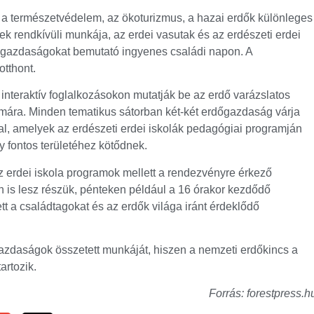
y a természetvédelem, az ökoturizmus, a hazai erdők különleges
ek rendkívüli munkája, az erdei vasutak és az erdészeti erdei
őgazdaságokat bemutató ingyenes családi napon. A
tthont.
teraktív foglalkozásokon mutatják be az erdő varázslatos
mára. Minden tematikus sátorban két-két erdőgazdaság várja
l, amelyek az erdészeti erdei iskolák pedagógiai programján
 fontos területéhez kötődnek.
az erdei iskola programok mellett a rendezvényre érkező
is lesz részük, pénteken például a 16 órakor kezdődő
tt a családtagokat és az erdők világa iránt érdeklődő
azdaságok összetett munkáját, hiszen a nemzeti erdőkincs a
artozik.
Forrás: forestpress.h