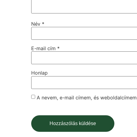
Név
*
E-mail cím
*
Honlap
A nevem, e-mail címem, és weboldalcíme