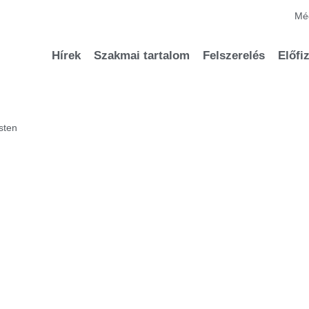
Méd
Hírek
Szakmai tartalom
Felszerelés
Előfi
sten