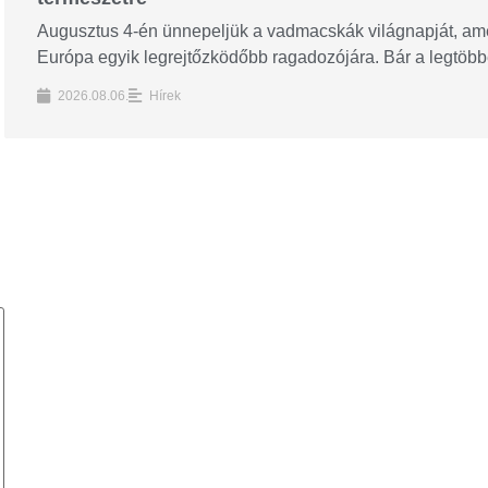
Augusztus 4-én ünnepeljük a vadmacskák világnapját, amel
Európa egyik legrejtőzködőbb ragadozójára. Bár a legtöbbe
2026.08.06.
Hírek