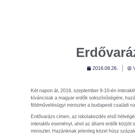
Erdővará
2016.08.26.
Két napon át, 2016. szeptember 9-10-én interaktí
kíváncsiak a magyar erdők sokszínűségére, haz
földművelésügyi miniszter a budapesti családi n
Erdővarázs címen, az iskolakezdés első hétvég
interaktív eseményt, ahol az állami erdők közjót 
miniszter. Hazánknak jelenleg közel húsz százalé