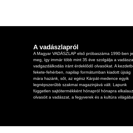
A vadászlapról
A Magyar VADÁSZLAP első próbaszáma 1990-ben je
meg, így immár több mint 35 éve szolgálja a vadásza
vadgazdálkodás iránt érdeklődő olvasókat. A kezdet
fekete-fehérben, napilap formátumban kiadott újság
mára hazánk, sőt, az egész Kárpát-medence egyik
legnépszerűbb szakmai magazinjává vált. Lapunk
független sajtótermékként hónapról hónapra elkalauz
olvasóit a vadászat, a fegyverek és a kultúra világába