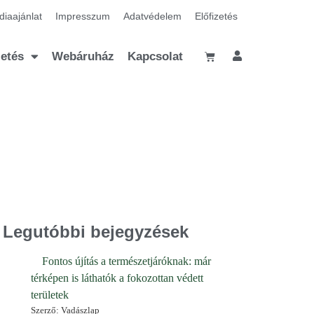
iaajánlat
Impresszum
Adatvédelem
Előfizetés
zetés
Webáruház
Kapcsolat
Legutóbbi bejegyzések
Fontos újítás a természetjáróknak: már
térképen is láthatók a fokozottan védett
területek
Szerző: Vadászlap