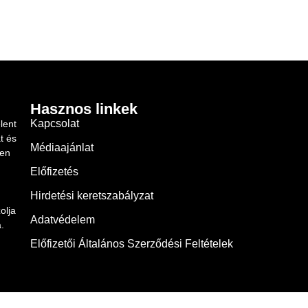
Hasznos linkek
Kapcsolat
lent
t és
Médiaajánlat
ben
Előfizetés
Hirdetési keretszabályzat
olja
Adatvédelem
.
Előfizetői Általános Szerződési Feltételek