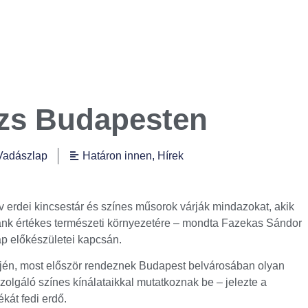
zs Budapesten
Vadászlap
Határon innen
,
Hírek
v erdei kincsestár és színes műsorok várják mindazokat, akik
ánk értékes természeti környezetére – mondta Fazekas Sándor
ap előkészületei kapcsán.
éjén, most először rendeznek Budapest belvárosában olyan
szolgáló színes kínálataikkal mutatkoznak be – jelezte a
kát fedi erdő.