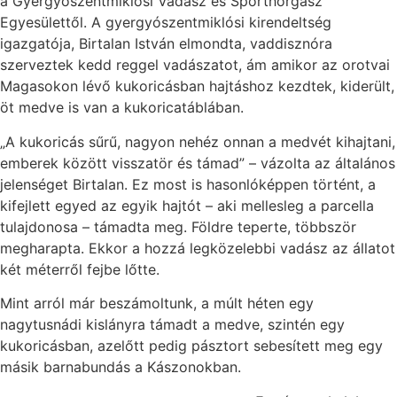
a Gyergyószentmiklósi Vadász és Sporthorgász
Egyesülettől. A gyergyószentmiklósi kirendeltség
igazgatója, Birtalan István elmondta, vaddisznóra
szerveztek kedd reggel vadászatot, ám amikor az orotvai
Magasokon lévő kukoricásban hajtáshoz kezdtek, kiderült,
öt medve is van a kukoricatáblában.
„A kukoricás sűrű, nagyon nehéz onnan a medvét kihajtani,
emberek között visszatör és támad” – vázolta az általános
jelenséget Birtalan. Ez most is hasonlóképpen történt, a
kifejlett egyed az egyik hajtót – aki mellesleg a parcella
tulajdonosa – támadta meg. Földre teperte, többször
megharapta. Ekkor a hozzá legközelebbi vadász az állatot
két méterről fejbe lőtte.
Mint arról már beszámoltunk, a múlt héten egy
nagytusnádi kislányra támadt a medve, szintén egy
kukoricásban, azelőtt pedig pásztort sebesített meg egy
másik barnabundás a Kászonokban.