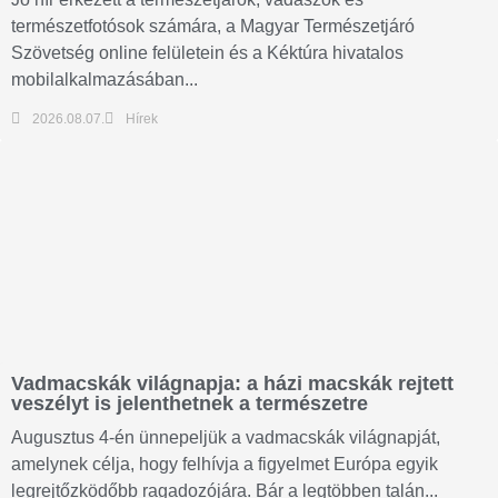
természetfotósok számára, a Magyar Természetjáró
Szövetség online felületein és a Kéktúra hivatalos
mobilalkalmazásában...
2026.08.07.
Hírek
Vadmacskák világnapja: a házi macskák rejtett
veszélyt is jelenthetnek a természetre
Augusztus 4-én ünnepeljük a vadmacskák világnapját,
amelynek célja, hogy felhívja a figyelmet Európa egyik
legrejtőzködőbb ragadozójára. Bár a legtöbben talán...