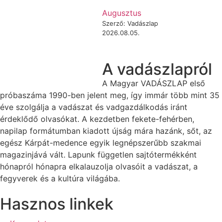
Augusztus
Szerző: Vadászlap
2026.08.05.
A vadászlapról
A Magyar VADÁSZLAP első
próbaszáma 1990-ben jelent meg, így immár több mint 35
éve szolgálja a vadászat és vadgazdálkodás iránt
érdeklődő olvasókat. A kezdetben fekete-fehérben,
napilap formátumban kiadott újság mára hazánk, sőt, az
egész Kárpát-medence egyik legnépszerűbb szakmai
magazinjává vált. Lapunk független sajtótermékként
hónapról hónapra elkalauzolja olvasóit a vadászat, a
fegyverek és a kultúra világába.
Hasznos linkek