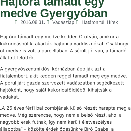
Hajtóra támadt egy
medve Gyergyóban
2016.08.31.
Vadászlap
Határon túl
,
Hírek
Hajtóra támadt egy medve kedden Orotván, amikor a
kukoricásból ki akarták hajtani a vaddisznókat. Csakhogy
öt medve is volt a parcellában. A sérült jól van, a támadó
állatott lelőtték.
A gyergyószentmiklósi kórházban ápolják azt a
fiatalembert, akit kedden reggel támadt meg egy medve.
A pórul járt gazda szervezett vadászatban segédkezett
hajtóként, hogy saját kukoricaföldjéből kihajtsák a
vadakat.
„A 26 éves férfi bal combjának külső részét harapta meg a
medve. Még szerencse, hogy nem a belső részt, ahol a
nagyobb erek futnak, így nem került életveszélyes
állapotba” – közölte érdeklődésünkre Bíró Csaba, a