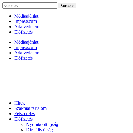
Ugrás
Keresés:
a
tartalomhoz
Médiaajánlat
Impresszum
Adatvédelem
Előfizetés
Médiaajánlat
Impresszum
Adatvédelem
Előfizetés
Hírek
Szakmai tartalom
Felszerelés
Előfizetés
Nyomtatott újság
Digitális újság