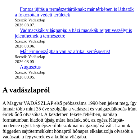
Fontos újítás a természetjáróknak: már térképen is láthatók
a fokozottan védett területek
Szerző: Vadászlap
2026.08.07.
Vadmacskák világnapja: a házi macskák rejtett veszélyt is
jelenthetnek a természetre
Szerző: Vadászlap
2026.08.06.
Már Finnországban van az afrikai sertéspestis!
Szerző: Vadászlap
2026.08.05.
Augusztus
Szerző: Vadászlap
2026.08.05.
A vadászlapról
A Magyar VADÁSZLAP első próbaszáma 1990-ben jelent meg, így
immár több mint 35 éve szolgálja a vadászat és vadgazdálkodás iránt
érdeklődő olvasókat. A kezdetben fekete-fehérben, napilap
formátumban kiadott újság mára hazánk, sőt, az egész Kárpát-
medence egyik legnépszerűbb szakmai magazinjává vált. Lapunk
független sajtótermékként hónapról hónapra elkalauzolja olvasóit a
vadászat, a fegyverek és a kultúra világába.