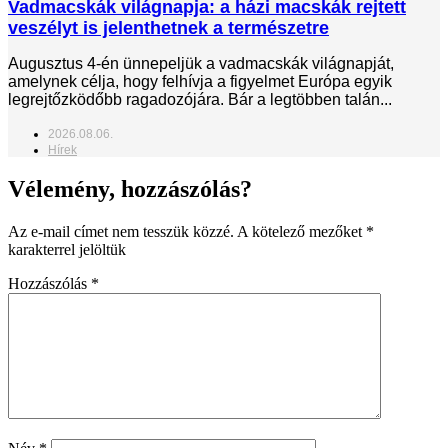
Vadmacskák világnapja: a házi macskák rejtett
veszélyt is jelenthetnek a természetre
Augusztus 4-én ünnepeljük a vadmacskák világnapját,
amelynek célja, hogy felhívja a figyelmet Európa egyik
legrejtőzködőbb ragadozójára. Bár a legtöbben talán...
2026.08.06.
Hírek
Vélemény, hozzászólás?
Az e-mail címet nem tesszük közzé.
A kötelező mezőket
*
karakterrel jelöltük
Hozzászólás
*