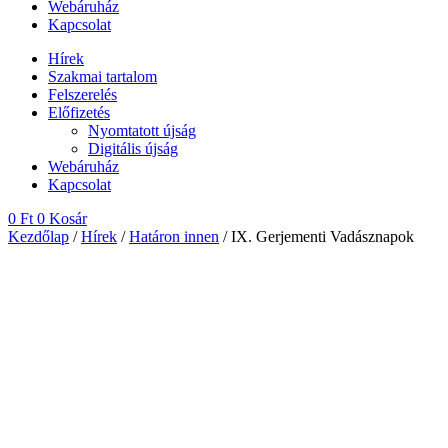
Webáruház
Kapcsolat
Hírek
Szakmai tartalom
Felszerelés
Előfizetés
Nyomtatott újság
Digitális újság
Webáruház
Kapcsolat
0
Ft
0
Kosár
Kezdőlap
/
Hírek
/
Határon innen
/ IX. Gerjementi Vadásznapok