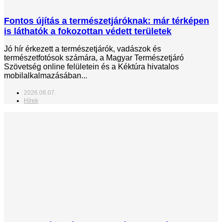
Fontos újítás a természetjáróknak: már térképen
is láthatók a fokozottan védett területek
Jó hír érkezett a természetjárók, vadászok és
természetfotósok számára, a Magyar Természetjáró
Szövetség online felületein és a Kéktúra hivatalos
mobilalkalmazásában...
2026.08.07.
Hírek