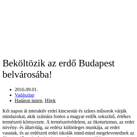
Beköltözik az erdő Budapest
belvárosába!
2016.09.01.
Vadászlap
Határon innen
,
Hírek
Két napon át interaktív erdei kincsestár és színes műsorok várják
mindazokat, akik számára fontos a magyar erdők sokszínű, értékes
természeti környezete. A természetvédelem, az ökoturizmus, az erdei
növény- és állatvilág, az erdész különleges munkája, az erdei
vasutak, és az erdészeti erdei iskolák mind-mind megelevenednek az