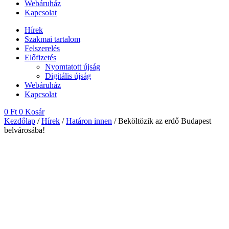
Webáruház
Kapcsolat
Hírek
Szakmai tartalom
Felszerelés
Előfizetés
Nyomtatott újság
Digitális újság
Webáruház
Kapcsolat
0
Ft
0
Kosár
Kezdőlap
/
Hírek
/
Határon innen
/ Beköltözik az erdő Budapest
belvárosába!