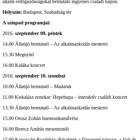
állami erdőgazdaságokat bemutató ingyenes családi napon.
Helyszín:
Budapest, Szabadság tér
A színpad programjai:
szeptember 09. péntek
14.00 Állatijó bemutató – Az alkalmazkodás mesterei
15.30 Megnyitó
16.00 Kaláka koncert
szeptember 10. szombat
10.00 Állatijó bemutató – Madarak
11.00 Kiskalász zenekar: Hepehupa – interaktív családi koncert
13.30 Állatijó bemutató – Az alkalmazkodás mesterei
15.00 Orosz Zoltán harmonikaművész
16.00 Berecz András mesemondó
17.00 Kaposvári Roxínház: Részletek a Dzsungel könyve, a Vuk és