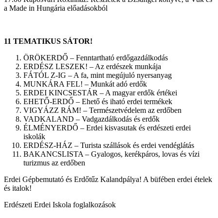
a Made in Hungária előadásokból
11 TEMATIKUS SÁTOR!
ÖRÖKERDŐ – Fenntartható erdőgazdálkodás
ERDÉSZ LESZEK! – Az erdészek munkája
FÁTÓL Z-IG – A fa, mint megújuló nyersanyag
MUNKÁRA FEL! – Munkát adó erdők
ERDEI KINCSESTÁR – A magyar erdők értékei
EHETŐ-ERDŐ – Ehető és iható erdei termékek
VIGYÁZZ RÁM! – Természetvédelem az erdőben
VADKALAND – Vadgazdálkodás és erdők
ÉLMÉNYERDŐ – Erdei kisvasutak és erdészeti erdei
iskolák
ERDÉSZ-HÁZ – Turista szállások és erdei vendéglátás
BAKANCSLISTA – Gyalogos, kerékpáros, lovas és vízi
turizmus az erdőben
Erdei Gépbemutató és Erdőtűz Kalandpálya! A büfében erdei ételek
és italok!
Erdészeti Erdei Iskola foglalkozások