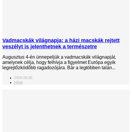
Vadmacskák világnapja: a házi macskák rejtett
veszélyt is jelenthetnek a természetre
Augusztus 4-én ünnepeljük a vadmacskák világnapját,
amelynek célja, hogy felhívja a figyelmet Európa egyik
legrejtőzködőbb ragadozójára. Bár a legtöbben talán...
2026.08.06.
Hírek