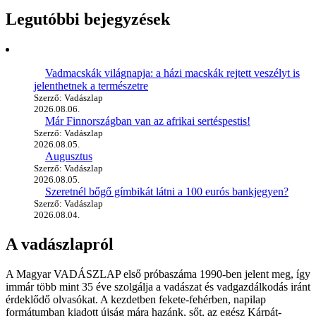
Legutóbbi bejegyzések
Vadmacskák világnapja: a házi macskák rejtett veszélyt is
jelenthetnek a természetre
Szerző: Vadászlap
2026.08.06.
Már Finnországban van az afrikai sertéspestis!
Szerző: Vadászlap
2026.08.05.
Augusztus
Szerző: Vadászlap
2026.08.05.
Szeretnél bőgő gímbikát látni a 100 eurós bankjegyen?
Szerző: Vadászlap
2026.08.04.
A vadászlapról
A Magyar VADÁSZLAP első próbaszáma 1990-ben jelent meg, így
immár több mint 35 éve szolgálja a vadászat és vadgazdálkodás iránt
érdeklődő olvasókat. A kezdetben fekete-fehérben, napilap
formátumban kiadott újság mára hazánk, sőt, az egész Kárpát-