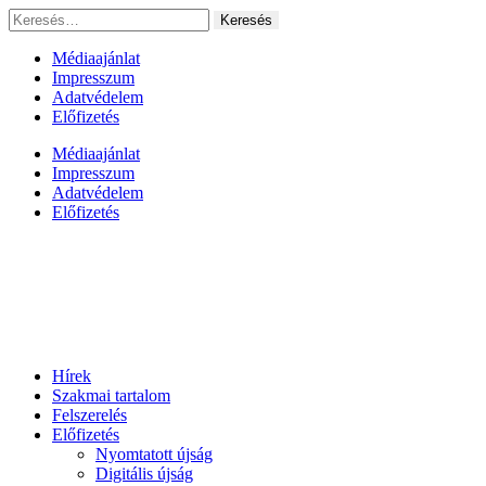
Ugrás
Keresés:
a
tartalomhoz
Médiaajánlat
Impresszum
Adatvédelem
Előfizetés
Médiaajánlat
Impresszum
Adatvédelem
Előfizetés
Hírek
Szakmai tartalom
Felszerelés
Előfizetés
Nyomtatott újság
Digitális újság