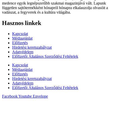
medence egyik legnépszerűbb szakmai magazinjává vált. Lapunk
független sajtótermékként hónapról hónapra elkalauzolja olvasóit a
vadászat, a fegyverek és a kultúra világába.
Hasznos linkek
Kapcsolat
Médiaajánlat
Előfizetés
Hirdetési keretszabályzat
Adatvédelem
Előfizetői Általános Szerződési Feltételek
Kapcsolat
Médiaajánlat
Előfizetés
Hirdetési keretszabályzat
Adatvédelem
Előfizetői Általános Szerződési Feltételek
Facebook
Youtube
Envelope