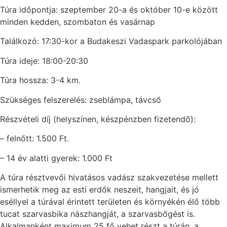
Túra időpontja: szeptember 20-a és október 10-e között
minden kedden, szombaton és vasárnap
Találkozó: 17:30-kor a Budakeszi Vadaspark parkolójában
Túra ideje: 18:00-20:30
Túra hossza: 3-4 km.
Szükséges felszerelés: zseblámpa, távcső
Részvételi díj (helyszínen, készpénzben fizetendő):
– felnőtt: 1.500 Ft.
– 14 év alatti gyerek: 1.000 Ft
A túra résztvevői hivatásos vadász szakvezetése mellett
ismerhetik meg az esti erdők neszeit, hangjait, és jó
eséllyel a túrával érintett területen és környékén élő több
tucat szarvasbika nászhangját, a szarvasbőgést is.
Alkalmanként maximum 25 fő vehet részt a túrán, a