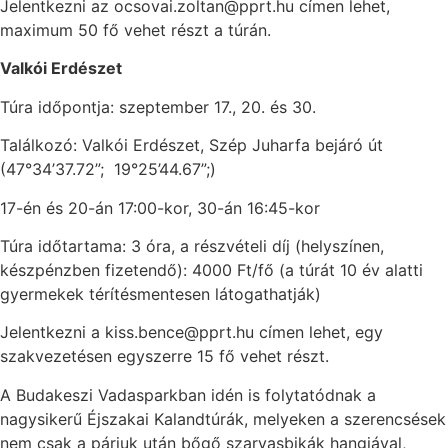
Jelentkezni az ocsovai.zoltan@pprt.hu címen lehet,
maximum 50 fő vehet részt a túrán.
Valkói Erdészet
Túra időpontja: szeptember 17., 20. és 30.
Találkozó: Valkói Erdészet, Szép Juharfa bejáró út
(47°34’37.72”; 19°25’44.67”;)
17-én és 20-án 17:00-kor, 30-án 16:45-kor
Túra időtartama: 3 óra, a részvételi díj (helyszínen,
készpénzben fizetendő): 4000 Ft/fő (a túrát 10 év alatti
gyermekek térítésmentesen látogathatják)
Jelentkezni a kiss.bence@pprt.hu címen lehet, egy
szakvezetésen egyszerre 15 fő vehet részt.
A Budakeszi Vadasparkban idén is folytatódnak a
nagysikerű Éjszakai Kalandtúrák, melyeken a szerencsések
nem csak a párjuk után bőgő szarvasbikák hangjával,