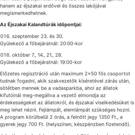
hanem az éjszakai erdővel és összes lakójával
megismerkedhetnek.
Az Éjszakai Kalandtúrák időpontjai:
szeptember 23. és 30.
Gyülekező a főbejáratnál: 20:00-kor
október 7., 14., 21., 28.
Gyülekező a főbejáratnál: 19:00-kor
Előzetes regisztráció után maximum 2×50 fős csoportot
tudnak fogadni, akik szakvezetők kíséretével zárás után,
sötétben mennek be a vadasparkba, ahol az állatok
kifutóinál meg-megállva a vezető elmondja az
érdekességeket az állatokról, és éjszakai viselkedésüket is
meg lehet nézni. Fejlámpát, elemlámpát szükséges hozni.
A program körülbelül 2 órás, a felnőtt jegy 1350 Ft., a
gyerek jegy 700 Ft. (helyszínen, készpénzben fizetendő).