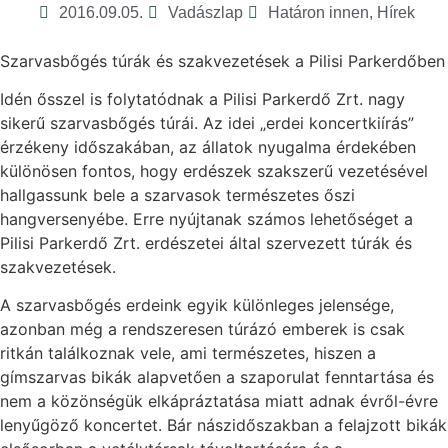
2016.09.05.
Vadászlap
Határon innen
,
Hírek
Szarvasbőgés túrák és szakvezetések a Pilisi Parkerdőben
Idén ősszel is folytatódnak a Pilisi Parkerdő Zrt. nagy
sikerű szarvasbőgés túrái. Az idei „erdei koncertkiírás”
érzékeny időszakában, az állatok nyugalma érdekében
különösen fontos, hogy erdészek szakszerű vezetésével
hallgassunk bele a szarvasok természetes őszi
hangversenyébe. Erre nyújtanak számos lehetőséget a
Pilisi Parkerdő Zrt. erdészetei által szervezett túrák és
szakvezetések.
A szarvasbőgés erdeink egyik különleges jelensége,
azonban még a rendszeresen túrázó emberek is csak
ritkán találkoznak vele, ami természetes, hiszen a
gímszarvas bikák alapvetően a szaporulat fenntartása és
nem a közönségük elkápráztatása miatt adnak évről-évre
lenyűgöző koncertet. Bár nászidőszakban a felajzott bikák