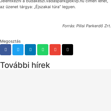
Jelentkezni a budakeszi.vadaspark@bkvp.hu címen lehet,
az üzenet tárgya: „Éjszakai túra” legyen.
Forrás: Pilisi Parkerdő Zrt.
Megosztás
További hírek