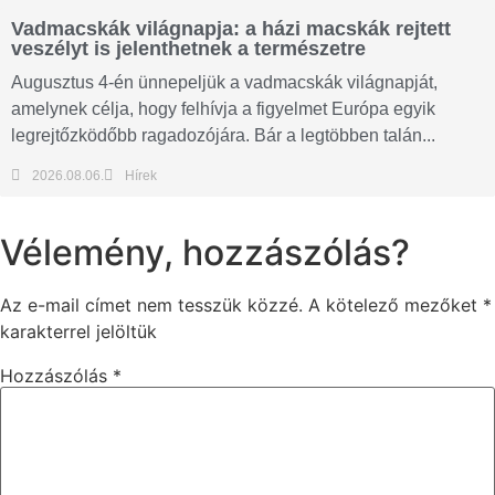
Vadmacskák világnapja: a házi macskák rejtett
veszélyt is jelenthetnek a természetre
Augusztus 4-én ünnepeljük a vadmacskák világnapját,
amelynek célja, hogy felhívja a figyelmet Európa egyik
legrejtőzködőbb ragadozójára. Bár a legtöbben talán...
2026.08.06.
Hírek
Vélemény, hozzászólás?
Az e-mail címet nem tesszük közzé.
A kötelező mezőket
*
karakterrel jelöltük
Hozzászólás
*