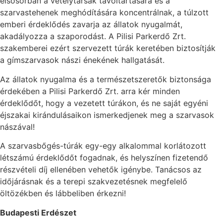
elsősorban a vetélytársak távoltartására és a
szarvastehenek meghódítására koncentrálnak, a túlzott
emberi érdeklődés zavarja az állatok nyugalmát,
akadályozza a szaporodást. A Pilisi Parkerdő Zrt.
szakemberei ezért szervezett túrák keretében biztosítják
a gímszarvasok nászi énekének hallgatását.
Az állatok nyugalma és a természetszeretők biztonsága
érdekében a Pilisi Parkerdő Zrt. arra kér minden
érdeklődőt, hogy a vezetett túrákon, és ne saját egyéni
éjszakai kirándulásaikon ismerkedjenek meg a szarvasok
nászával!
A szarvasbőgés-túrák egy-egy alkalommal korlátozott
létszámú érdeklődőt fogadnak, és helyszínen fizetendő
részvételi díj ellenében vehetők igénybe. Tanácsos az
időjárásnak és a terepi szakvezetésnek megfelelő
öltözékben és lábbeliben érkezni!
Budapesti Erdészet