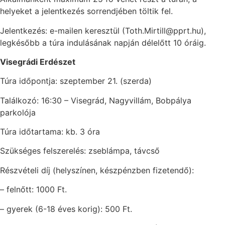
helyeket a jelentkezés sorrendjében töltik fel.
Jelentkezés: e-mailen keresztül (Toth.Mirtill@pprt.hu),
legkésőbb a túra indulásának napján délelőtt 10 óráig.
Visegrádi Erdészet
Túra időpontja: szeptember 21. (szerda)
Találkozó: 16:30 – Visegrád, Nagyvillám, Bobpálya
parkolója
Túra időtartama: kb. 3 óra
Szükséges felszerelés: zseblámpa, távcső
Részvételi díj (helyszínen, készpénzben fizetendő):
– felnőtt: 1000 Ft.
– gyerek (6-18 éves korig): 500 Ft.