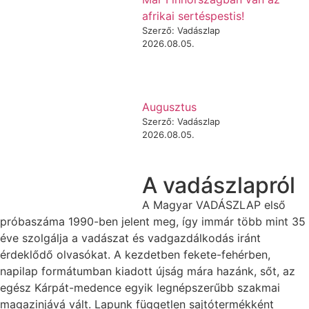
afrikai sertéspestis!
Szerző: Vadászlap
2026.08.05.
Augusztus
Szerző: Vadászlap
2026.08.05.
A vadászlapról
A Magyar VADÁSZLAP első
próbaszáma 1990-ben jelent meg, így immár több mint 35
éve szolgálja a vadászat és vadgazdálkodás iránt
érdeklődő olvasókat. A kezdetben fekete-fehérben,
napilap formátumban kiadott újság mára hazánk, sőt, az
egész Kárpát-medence egyik legnépszerűbb szakmai
magazinjává vált. Lapunk független sajtótermékként