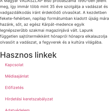
A Magyar VADÁSZLAP első próbaszáma 1990-ben jelent
meg, így immár több mint 35 éve szolgálja a vadászat és
vadgazdálkodás iránt érdeklődő olvasókat. A kezdetben
fekete-fehérben, napilap formátumban kiadott újság mára
hazánk, sőt, az egész Kárpát-medence egyik
legnépszerűbb szakmai magazinjává vált. Lapunk
független sajtótermékként hónapról hónapra elkalauzolja
olvasóit a vadászat, a fegyverek és a kultúra világába.
Hasznos linkek
Kapcsolat
Médiaajánlat
Előfizetés
Hirdetési keretszabályzat
Adatvédelem