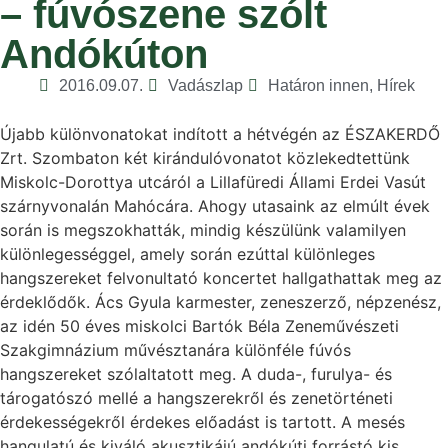
– fúvószene szólt
Andókúton
2016.09.07.
Vadászlap
Határon innen
,
Hírek
Újabb különvonatokat indított a hétvégén az ÉSZAKERDŐ
Zrt. Szombaton két kirándulóvonatot közlekedtettünk
Miskolc-Dorottya utcáról a Lillafüredi Állami Erdei Vasút
szárnyvonalán Mahócára. Ahogy utasaink az elmúlt évek
során is megszokhatták, mindig készülünk valamilyen
különlegességgel, amely során ezúttal különleges
hangszereket felvonultató koncertet hallgathattak meg az
érdeklődők. Ács Gyula karmester, zeneszerző, népzenész,
az idén 50 éves miskolci Bartók Béla Zeneművészeti
Szakgimnázium művésztanára különféle fúvós
hangszereket szólaltatott meg. A duda-, furulya- és
tárogatószó mellé a hangszerekről és zenetörténeti
érdekességekről érdekes előadást is tartott. A mesés
hangulatú és kiváló akusztikájú andókúti forrástó kis