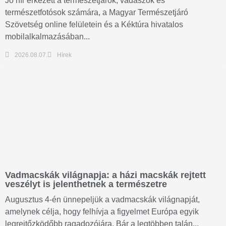
Jó hír érkezett a természetjárók, vadászok és
természetfotósok számára, a Magyar Természetjáró
Szövetség online felületein és a Kéktúra hivatalos
mobilalkalmazásában...
2026.08.07.
Hírek
Vadmacskák világnapja: a házi macskák rejtett
veszélyt is jelenthetnek a természetre
Augusztus 4-én ünnepeljük a vadmacskák világnapját,
amelynek célja, hogy felhívja a figyelmet Európa egyik
legrejtőzködőbb ragadozójára. Bár a legtöbben talán...