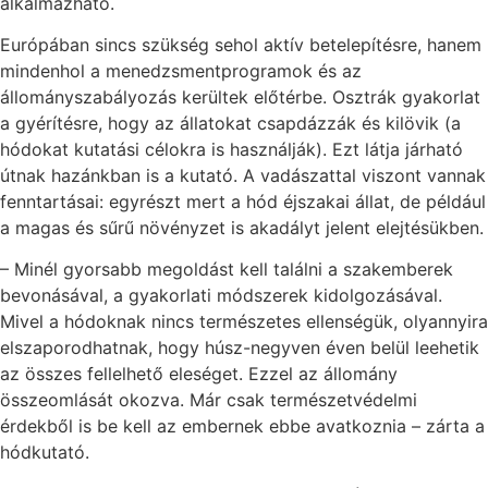
alkalmazható.
Európában sincs szükség sehol aktív betelepítésre, hanem
mindenhol a menedzsmentprogramok és az
állományszabályozás kerültek előtérbe. Osztrák gyakorlat
a gyérítésre, hogy az állatokat csapdázzák és kilövik (a
hódokat kutatási célokra is használják). Ezt látja járható
útnak hazánkban is a kutató. A vadászattal viszont vannak
fenntartásai: egyrészt mert a hód éjszakai állat, de például
a magas és sűrű növényzet is akadályt jelent elejtésükben.
– Minél gyorsabb megoldást kell találni a szakemberek
bevonásával, a gyakorlati módszerek kidolgozásával.
Mivel a hódoknak nincs természetes ellenségük, olyannyira
elszaporodhatnak, hogy húsz-negyven éven belül leehetik
az összes fellelhető eleséget. Ezzel az állomány
összeomlását okozva. Már csak természetvédelmi
érdekből is be kell az embernek ebbe avatkoznia – zárta a
hódkutató.