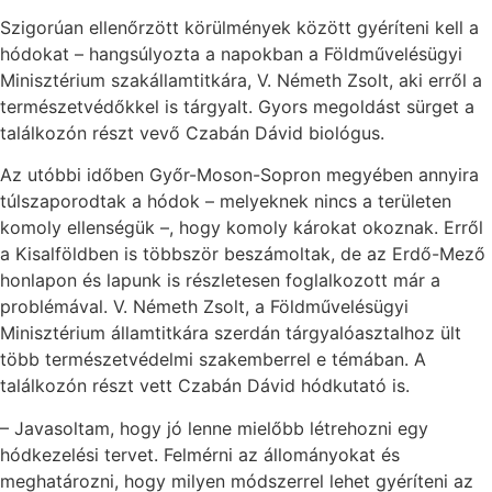
Szigorúan ellenőrzött körülmények között gyéríteni kell a
hódokat – hangsúlyozta a napokban a Földművelésügyi
Minisztérium szakállamtitkára, V. Németh Zsolt, aki erről a
természetvédőkkel is tárgyalt. Gyors megoldást sürget a
találkozón részt vevő Czabán Dávid biológus.
Az utóbbi időben Győr-Moson-Sopron megyében annyira
túlszaporodtak a hódok – melyeknek nincs a területen
komoly ellenségük –, hogy komoly károkat okoznak. Erről
a Kisalföldben is többször beszámoltak, de az Erdő-Mező
honlapon és lapunk is részletesen foglalkozott már a
problémával. V. Németh Zsolt, a Földművelésügyi
Minisztérium államtitkára szerdán tárgyalóasztalhoz ült
több természetvédelmi szakemberrel e témában. A
találkozón részt vett Czabán Dávid hódkutató is.
– Javasoltam, hogy jó lenne mielőbb létrehozni egy
hódkezelési tervet. Felmérni az állományokat és
meghatározni, hogy milyen módszerrel lehet gyéríteni az