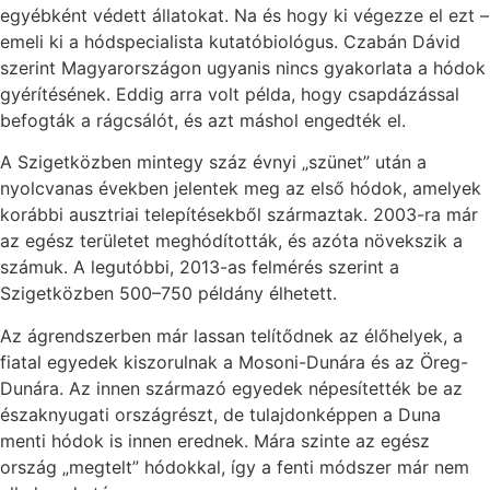
egyébként védett állatokat. Na és hogy ki végezze el ezt –
emeli ki a hódspecialista kutatóbiológus. Czabán Dávid
szerint Magyarországon ugyanis nincs gyakorlata a hódok
gyérítésének. Eddig arra volt példa, hogy csapdázással
befogták a rágcsálót, és azt máshol engedték el.
A Szigetközben mintegy száz évnyi „szünet” után a
nyolcvanas években jelentek meg az első hódok, amelyek
korábbi ausztriai telepítésekből származtak. 2003-ra már
az egész területet meghódították, és azóta növekszik a
számuk. A legutóbbi, 2013-as felmérés szerint a
Szigetközben 500–750 példány élhetett.
Az ágrendszerben már lassan telítődnek az élőhelyek, a
fiatal egyedek kiszorulnak a Mosoni-Dunára és az Öreg-
Dunára. Az innen származó egyedek népesítették be az
északnyugati országrészt, de tulajdonképpen a Duna
menti hódok is innen erednek. Mára szinte az egész
ország „megtelt” hódokkal, így a fenti módszer már nem