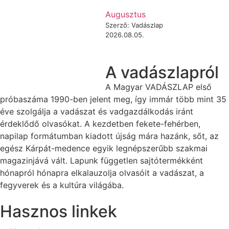
Augusztus
Szerző: Vadászlap
2026.08.05.
A vadászlapról
A Magyar VADÁSZLAP első
próbaszáma 1990-ben jelent meg, így immár több mint 35
éve szolgálja a vadászat és vadgazdálkodás iránt
érdeklődő olvasókat. A kezdetben fekete-fehérben,
napilap formátumban kiadott újság mára hazánk, sőt, az
egész Kárpát-medence egyik legnépszerűbb szakmai
magazinjává vált. Lapunk független sajtótermékként
hónapról hónapra elkalauzolja olvasóit a vadászat, a
fegyverek és a kultúra világába.
Hasznos linkek