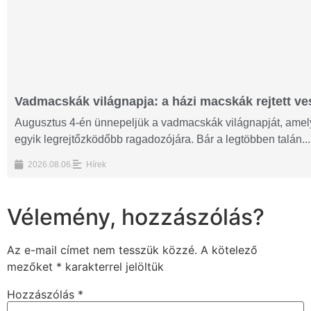
Vadmacskák világnapja: a házi macskák rejtett ves
Augusztus 4-én ünnepeljük a vadmacskák világnapját, amelyn
egyik legrejtőzködőbb ragadozójára. Bár a legtöbben talán...
2026.08.06.
Hírek
Vélemény, hozzászólás?
Az e-mail címet nem tesszük közzé.
A kötelező
mezőket
*
karakterrel jelöltük
Hozzászólás
*