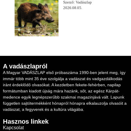
Szerző: Vadászlap
2026.08.05.
A vadászlapról
A Magyar VADÁSZLAP első próbaszáma 1990-ben jelent meg, így
immár több mint 35 éve szolgálja a vadászat és vadgazdálkodás
iránt érdeklődő olvasókat. A kezdetben fekete-fehérben, napilap
formátumban kiadott újság mára hazánk, sőt, az egész Kárpát-
medence egyik legnépszerűbb szakmai magazinjává vált. Lapunk
független sajtótermékként hónapról hónapra elkalauzolja olvasóit a
vadászat, a fegyverek és a kultúra világába.
Hasznos linkek
Kapcsolat