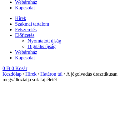
Webáruház
Kapcsolat
Hírek
Szakmai tartalom
Felszerelés
Előfizetés
Nyomtatott újság
Digitális újság
Webáruház
Kapcsolat
0
Ft
0
Kosár
Kezdőlap
/
Hírek
/
Határon túl
/ A jégolvadás drasztikusan
megváltoztatja sok faj életét