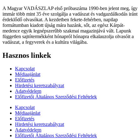
A Magyar VADÁSZLAP első próbaszáma 1990-ben jelent meg, így
immár több mint 35 éve szolgálja a vadászat és vadgazdálkodás iránt
érdeklődő olvasókat. A kezdetben fekete-fehérben, napilap
formátumban kiadott újság mára hazánk, sőt, az egész Kárpát-
medence egyik legnépszerűbb szakmai magazinjává vált. Lapunk
független sajtótermékként hónapról hónapra elkalauzolja olvasóit a
vadászat, a fegyverek és a kultúra világába.
Hasznos linkek
Kapcsolat
Médiaajánlat
Előfizetés
Hirdetési keretszabályzat
Adatvédelem
Előfizetői Általános Szerződési Feltételek
Kapcsolat
Médiaajánlat
Előfizetés
Hirdetési keretszabályzat
Adatvédelem
Előfizetői Általános Szerződési Feltételek