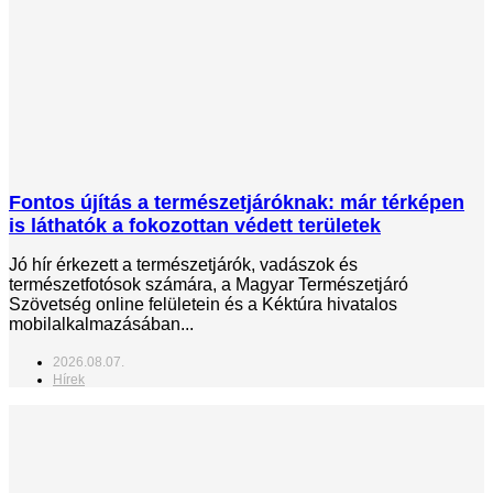
Fontos újítás a természetjáróknak: már térképen
is láthatók a fokozottan védett területek
Jó hír érkezett a természetjárók, vadászok és
természetfotósok számára, a Magyar Természetjáró
Szövetség online felületein és a Kéktúra hivatalos
mobilalkalmazásában...
2026.08.07.
Hírek