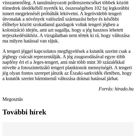
visszamenőleg. A tanulmányozott pollenszemcséket többek között
tómedrek üledékéből nyerték ki, összességében 102 faj legkorábbi
ismert megjelenését próbálták lekövetni. A legrövidebb tengeri
útvonalak a növények valószínű származási helye és későbbi
élőhelye között szokatlanul gazdagok voltak tengeri jégben a
kolonizáció idején, ami azt sugallja, hogy a jég hasznos lehetett
terjeszkedésükhöz. A vizsgálatban nem tértek ki rá, hogy változása
ma milyen hatással van rájuk.
A tengeri jéggel kapcsolatos megfigyelések a kutatók szerint csak a
jéghegy csúcsát reprezentálják. A jég zsugorodásával egyre több
napfény éri el a Jeges-tengert, ami már több mint 30 százalékkal
növelte a fotoszintetizáló tengeri planktonok mennyiségét. A tengeri
jég olyan fontos szerepet játszik az Északi-sarkvidék életében, hogy
a kutatók szerint bárminemű változása drámai hatással járhat.
Forrás: hirado.hu
Megosztás
További hírek