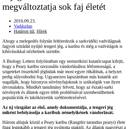
megváltoztatja sok faj életét
2016.09.23.
Vadászlap
Határon túl
,
Hírek
Ahogy a melegedés folytán feltöredezik a sarkvidéki vadvilágnak
fagyott sztrádát nyújtó tengeri jég, a karibu és még a vadvirágok is
kihívásokkal nézhetnek szembe.
A Biology Letters folyóiratban egy nemzetközi kutatócsapat kifejti,
hogy a Peary karibu szezonális vándorlásához létfontosságú, a
szigeteket összekötő jéghidak már most egyre ritkábbak, a helyzet
pedig súlyosbodni fog. Ugyanezen lapszámban más kutatók azt
sugallják, hogy bizonyos növényfajoknak is szükségük van ilyen
útvonalakra. Mindkét tanulmány felveti, hogy az északi-sarki
növények és állatok egyre több problémával szembesülhetnek
populációik és lakókörzetük széttöredezésével.
Az új vizsgálat az első, amely dokumentálja, a tengeri jég
miként befolyásolja a karibuk némelyikének vándorlását.
Három alfajuk közül a Peary karibu (Rangifer tarandus pearyi) élete
függ leginkább a tengeri jég nyújtotta utaktól. Az állatok nagyrészt a