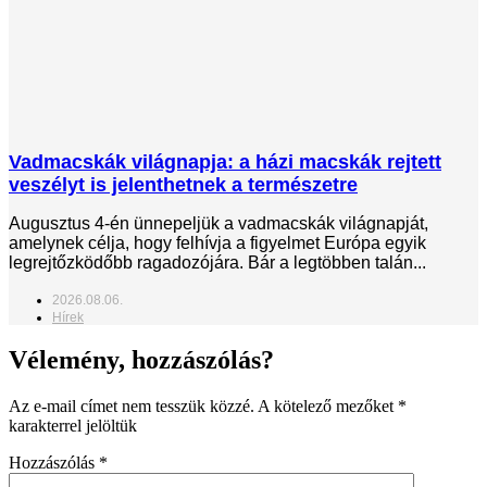
Vadmacskák világnapja: a házi macskák rejtett
veszélyt is jelenthetnek a természetre
Augusztus 4-én ünnepeljük a vadmacskák világnapját,
amelynek célja, hogy felhívja a figyelmet Európa egyik
legrejtőzködőbb ragadozójára. Bár a legtöbben talán...
2026.08.06.
Hírek
Vélemény, hozzászólás?
Az e-mail címet nem tesszük közzé.
A kötelező mezőket
*
karakterrel jelöltük
Hozzászólás
*