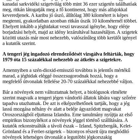
kanadai sarkvidéki szigetvilág több mint 36 ezer szigetén találhatóak
meg, ritkán látogatják meg a fő kontinenst, hogy más alfajokkal
keveredjenek. A karibu jó úszó, állítólag 380 kilométert is képes
megtenni, gyakorlatban azonban ritkán úszik 10 kilométernél többet.
Ehelyett inkább a jéghidakat veszi tavasszal igénybe, hogy elérje
borjadzási helyét, majd az idény lezárultával hazasétáljon. A szigetek
közötti utazás már most nehezebb, valószínűleg több kerülőt igényel
a kutatók szerint.
A tengeri jég ingadozó elrendeződését vizsgálva feltárták, hogy
1979 óta 15 százalékkal nehezebb az átkelés a szigetekre.
Amennyiben a szén-dioxid-emisszió továbbra is jelentős mértékű
marad, a jéghidak eléggé összezsugorodnak hozzá, hogy a
megfelelő útvonalak fellelése 20-70 százalékkal nehezebbé váljon.
Bár a növények nem változtatnak helyet, a biológusok elmélete
szerint magvaik a tengeri jégen vándorló állatok lábára vagy szőrére
tapadva utazhatnak. De azt is elképzelhetőnek tartják, hogy a jég
lassú mozgása néhány év alatt a beléje ágyazódott magvakat
Oroszországból eljuttassa Izlandra. Eme tanulmány nyújtja az első
empirikus bizonyítékot a növények jéggel történő szállítására. A
kutatók rekonstruálták a távoli észak – Izland, Spitzbergák, Kelet-
Grönland és a Feröer-szigetek – bizonyos részeit újra meghódító
növények lehetséges útvonalát a legutóbbi jégkorszakig