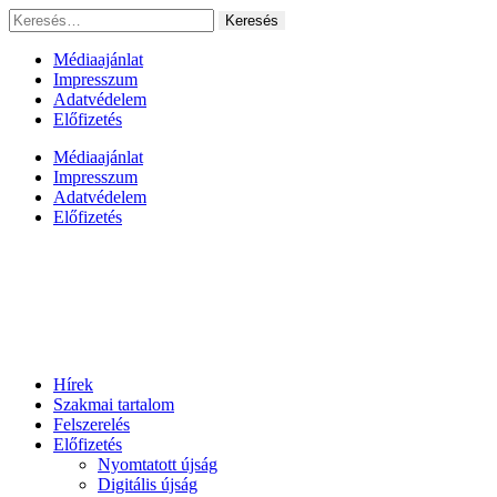
Ugrás
Keresés:
a
tartalomhoz
Médiaajánlat
Impresszum
Adatvédelem
Előfizetés
Médiaajánlat
Impresszum
Adatvédelem
Előfizetés
Hírek
Szakmai tartalom
Felszerelés
Előfizetés
Nyomtatott újság
Digitális újság