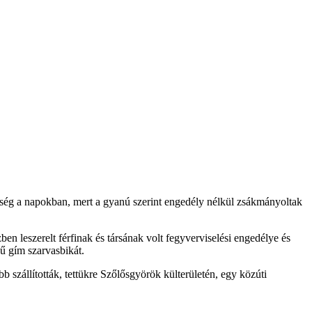
szség a napokban, mert a gyanú szerint engedély nélkül zsákmányoltak
n leszerelt férfinak és társának volt fegyverviselési engedélye és
kű gím szarvasbikát.
ább szállították, tettükre Szőlősgyörök külterületén, egy közúti