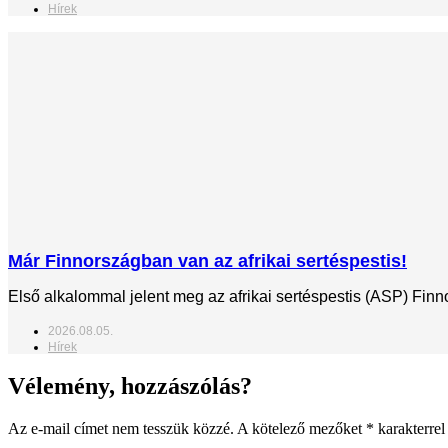
Hírek
Már Finnországban van az afrikai sertéspestis!
Első alkalommal jelent meg az afrikai sertéspestis (ASP) Fin
2026.08.05.
Hírek
Vélemény, hozzászólás?
Az e-mail címet nem tesszük közzé.
A kötelező mezőket
*
karakterrel 