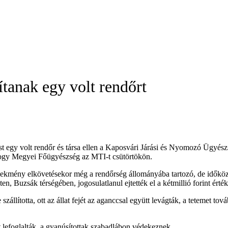
ítanak egy volt rendőrt
rást egy volt rendőr és társa ellen a Kaposvári Járási és Nyomozó Ügyé
Somogy Megyei Főügyészség az MTI-t csütörtökön.
lekmény elkövetésekor még a rendőrség állományába tartozó, de időközbe
 Buzsák térségében, jogosulatlanul ejtették el a kétmillió forint érté
szállította, ott az állat fejét az aganccsal együtt levágták, a tetemet tov
 lefoglalták, a gyanúsítottak szabadlábon védekeznek.