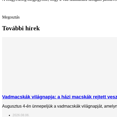
Megosztás
További hírek
Vadmacskák világnapja: a házi macskák rejtett veszé
Augusztus 4-én ünnepeljük a vadmacskák világnapját, amelynek
2026.08.06.