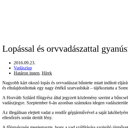
Lopással és orvvadászattal gyanús
2016.09.23.
Vadászlap
Határon innen
,
Hírek
Nagyobb kárt okozó lopás és orvvadászat bűntette miatt indított eljá
és eltulajdonítottak egy nagy értékű szarvasbikát – tájékoztatta a 
A Horváth Szilárd főügyész által jegyzett közlemény szerint a bűncse
vadászjegye. Szeptember 6-án azonban számukra idegen vadászterületen,
Az illegálisan elejtett vadat a rendőr gépjárművével a saját lakóhelyére 
ellenőrzés során derült fény.
A főügyészség megjegyezte, hogy a vad szállítására szolgáló járművet