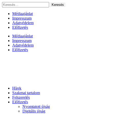
Ugrás
Keresés:
a
tartalomhoz
Médiaajánlat
Impresszum
Adatvédelem
Előfizetés
Médiaajánlat
Impresszum
Adatvédelem
Előfizetés
Hírek
Szakmai tartalom
Felszerelés
Előfizetés
Nyomtatott újság
Digitális újság