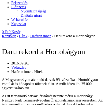
Felszerelés
Előfizetés
Nyomtatott újság
Digitális újság
Webáruház
Kapcsolat
0
Ft
0
Kosár
Kezdőlap
/
Hírek
/
Határon innen
/ Daru rekord a Hortobágyon
Daru rekord a Hortobágyon
2016.09.26.
Vadászlap
Határon innen
,
Hírek
A Magyarországon átvonuló darvak 95 százaléka a Hortobágyon
vonul át és hónapokat töltenek el itt. A múlt héten kb. 35 000
egyedet számoltak.
Az itt tartózkodó darvak létszámát hetente mérik a Hortobágyi
Nemzeti Park Természetvédelmi Őrszolgálatának szervezésében. Az
úgynevezett szinkronszámláláskor a darvak éjszakázóhelyeként