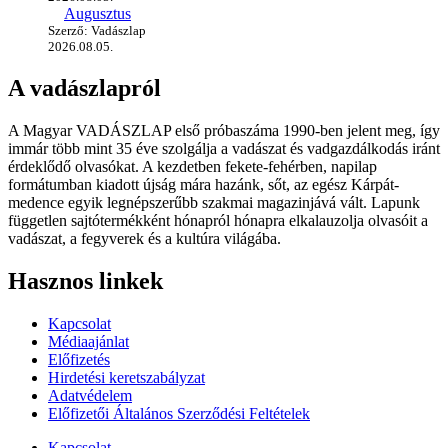
Augusztus
Szerző: Vadászlap
2026.08.05.
A vadászlapról
A Magyar VADÁSZLAP első próbaszáma 1990-ben jelent meg, így
immár több mint 35 éve szolgálja a vadászat és vadgazdálkodás iránt
érdeklődő olvasókat. A kezdetben fekete-fehérben, napilap
formátumban kiadott újság mára hazánk, sőt, az egész Kárpát-
medence egyik legnépszerűbb szakmai magazinjává vált. Lapunk
független sajtótermékként hónapról hónapra elkalauzolja olvasóit a
vadászat, a fegyverek és a kultúra világába.
Hasznos linkek
Kapcsolat
Médiaajánlat
Előfizetés
Hirdetési keretszabályzat
Adatvédelem
Előfizetői Általános Szerződési Feltételek
Kapcsolat