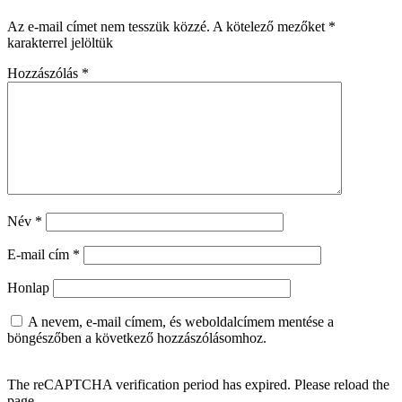
Az e-mail címet nem tesszük közzé.
A kötelező mezőket
*
karakterrel jelöltük
Hozzászólás
*
Név
*
E-mail cím
*
Honlap
A nevem, e-mail címem, és weboldalcímem mentése a
böngészőben a következő hozzászólásomhoz.
The reCAPTCHA verification period has expired. Please reload the
page.