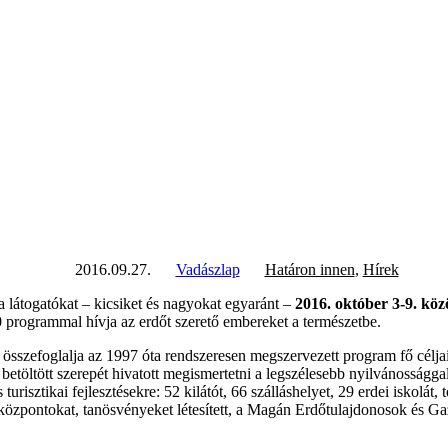
2016.09.27.
Vadászlap
Határon innen
,
Hírek
látogatókat – kicsiket és nagyokat egyaránt –
2016. október 3-9. köz
0 programmal hívja az erdőt szerető embereket a természetbe.
összefoglalja az 1997 óta rendszeresen megszervezett program fő célja
betöltött szerepét hivatott megismertetni a legszélesebb nyilvánosságg
 turisztikai fejlesztésekre: 52 kilátót, 66 szálláshelyet, 29 erdei iskolát
dulóközpontokat, tanösvényeket létesített, a Magán Erdőtulajdonosok é