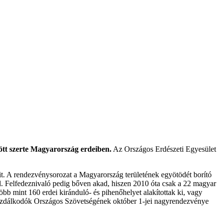
ött szerte Magyarország erdeiben.
Az Országos Erdészeti Egyesület
it. A rendezvénysorozat a Magyarország területének egyötödét borító
al. Felfedeznivaló pedig bőven akad, hiszen 2010 óta csak a 22 magyar
, több mint 160 erdei kiránduló- és pihenőhelyet alakítottak ki, vagy
s Gazdálkodók Országos Szövetségének október 1-jei nagyrendezvénye