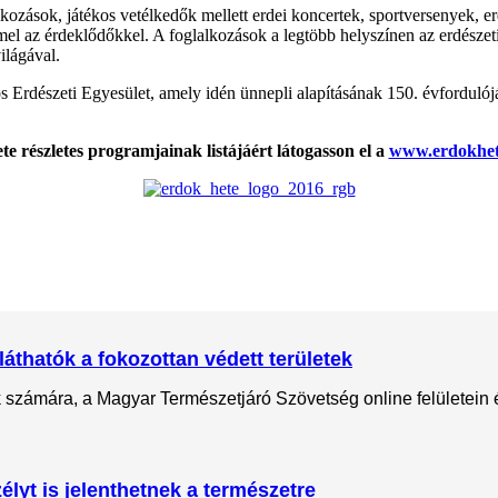
ozások, játékos vetélkedők mellett erdei koncertek, sportversenyek, erd
az érdeklődőkkel. A foglalkozások a legtöbb helyszínen az erdészeti e
ilágával.
 Erdészeti Egyesület, amely idén ünnepli alapításának 150. évfordulój
e részletes programjainak listájáért látogasson el a
www.erdokhet
láthatók a fokozottan védett területek
ok számára, a Magyar Természetjáró Szövetség online felületein
lyt is jelenthetnek a természetre