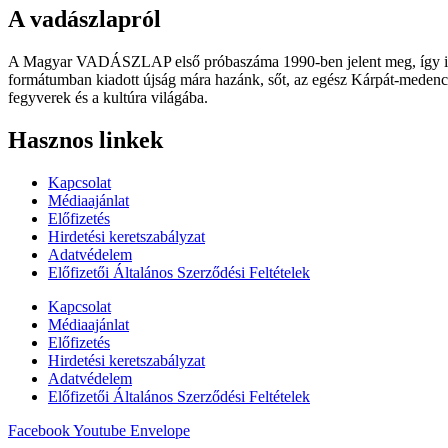
A vadászlapról
A Magyar VADÁSZLAP első próbaszáma 1990-ben jelent meg, így immár
formátumban kiadott újság mára hazánk, sőt, az egész Kárpát-medence
fegyverek és a kultúra világába.
Hasznos linkek
Kapcsolat
Médiaajánlat
Előfizetés
Hirdetési keretszabályzat
Adatvédelem
Előfizetői Általános Szerződési Feltételek
Kapcsolat
Médiaajánlat
Előfizetés
Hirdetési keretszabályzat
Adatvédelem
Előfizetői Általános Szerződési Feltételek
Facebook
Youtube
Envelope