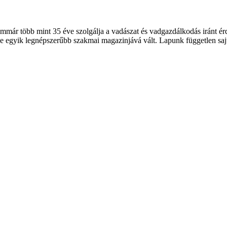
 több mint 35 éve szolgálja a vadászat és vadgazdálkodás iránt érde
 egyik legnépszerűbb szakmai magazinjává vált. Lapunk független sajt