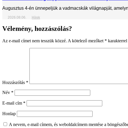
Augusztus 4-én ünnepeljük a vadmacskák világnapját, amelynek
2026.08.06.
Hírek
Vélemény, hozzászólás?
Az e-mail címet nem tesszük közzé.
A kötelező mezőket
*
karakterrel 
Hozzászólás
*
Név
*
E-mail cím
*
Honlap
A nevem, e-mail címem, és weboldalcímem mentése a böngészőb