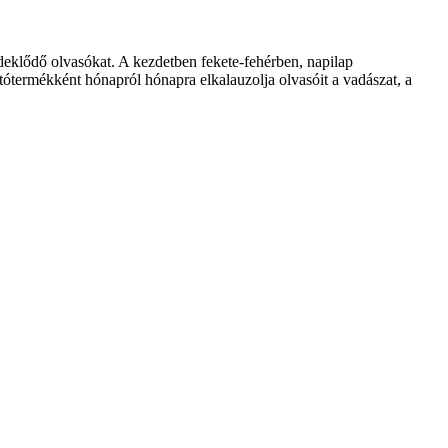
klődő olvasókat. A kezdetben fekete-fehérben, napilap
ótermékként hónapról hónapra elkalauzolja olvasóit a vadászat, a