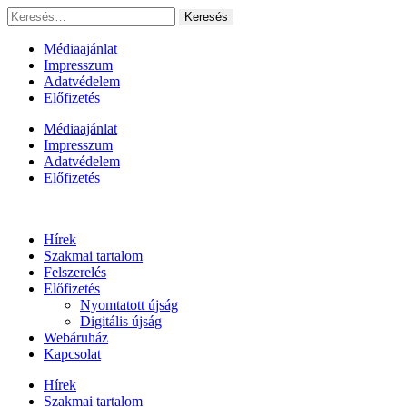
Ugrás
Keresés:
a
tartalomhoz
Médiaajánlat
Impresszum
Adatvédelem
Előfizetés
Médiaajánlat
Impresszum
Adatvédelem
Előfizetés
Hírek
Szakmai tartalom
Felszerelés
Előfizetés
Nyomtatott újság
Digitális újság
Webáruház
Kapcsolat
Hírek
Szakmai tartalom