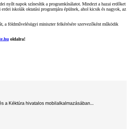
ei nyílt napok színesítik a programkínálatot. Mindezt a hazai erdőket
rdei iskolák oktatási programjára épülnek, ahol kicsik és nagyok, az
át, a földművelésügyi miniszter felkérésére szervezőként működik
e.hu
oldalra!
 és a Kéktúra hivatalos mobilalkalmazásában...