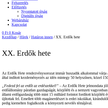
Felszerelés
Előfizetés
Nyomtatott újság
Digitális újság
Webáruház
Kapcsolat
0
Ft
0
Kosár
Kezdőlap
/
Hírek
/
Határon innen
/ XX. Erdők hete
XX. Erdők hete
Az Erdők Hete rendezvénysorozat immár huszadik alkalommal várja a 
által indított kezdeményezés az idén mintegy 50 helyszínen, közel 15
„Fedezd fel az erdőt az erdészekkel!”
– Az Erdők Hete jelmondata jól 
erdőállomány páratlan gazdagságát, közjóléti és a nemzeti vagyonban 
állami erdőgazdaság több mint 15 milliárd forintot fordított közjóléti és
újítottak fel. Emellett több magánerdészet is erdei iskolákat, kirán
pedig kiemelten foglalkozik a környezeti nevelés témájával.