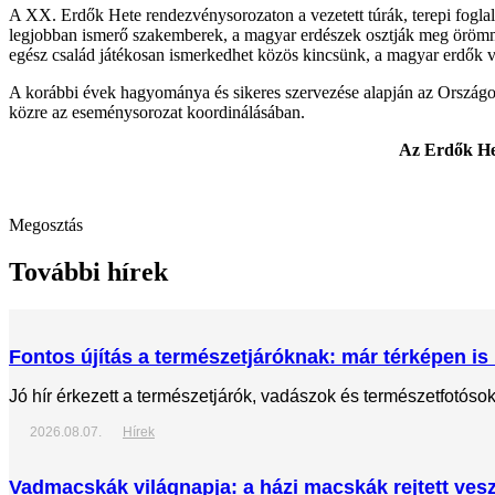
A XX. Erdők Hete rendezvénysorozaton a vezetett túrák, terepi foglalk
legjobban ismerő szakemberek, a magyar erdészek osztják meg örömmel 
egész család játékosan ismerkedhet közös kincsünk, a magyar erdők v
A korábbi évek hagyománya és sikeres szervezése alapján az Országos
közre az eseménysorozat koordinálásában.
Az Erdők Het
Megosztás
További hírek
Fontos újítás a természetjáróknak: már térképen is 
Jó hír érkezett a természetjárók, vadászok és természetfotós
2026.08.07.
Hírek
Vadmacskák világnapja: a házi macskák rejtett veszé