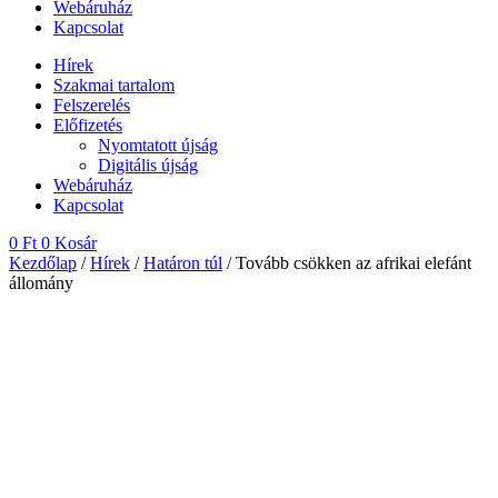
Webáruház
Kapcsolat
Hírek
Szakmai tartalom
Felszerelés
Előfizetés
Nyomtatott újság
Digitális újság
Webáruház
Kapcsolat
0
Ft
0
Kosár
Kezdőlap
/
Hírek
/
Határon túl
/ Tovább csökken az afrikai elefánt
állomány