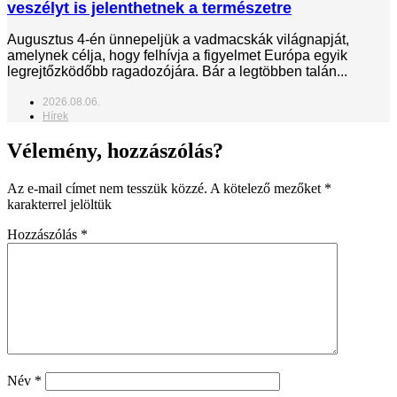
veszélyt is jelenthetnek a természetre
Augusztus 4-én ünnepeljük a vadmacskák világnapját,
amelynek célja, hogy felhívja a figyelmet Európa egyik
legrejtőzködőbb ragadozójára. Bár a legtöbben talán...
2026.08.06.
Hírek
Vélemény, hozzászólás?
Az e-mail címet nem tesszük közzé.
A kötelező mezőket
*
karakterrel jelöltük
Hozzászólás
*
Név
*