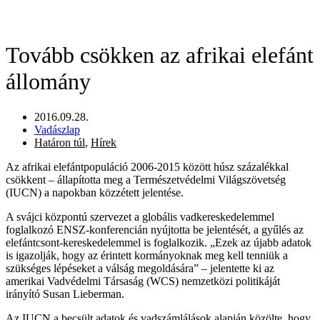
Tovább csökken az afrikai elefánt
állomány
2016.09.28.
Vadászlap
Határon túl
,
Hírek
Az afrikai elefántpopuláció 2006-2015 között húsz százalékkal
csökkent – állapította meg a Természetvédelmi Világszövetség
(IUCN) a napokban közzétett jelentése.
A svájci központú szervezet a globális vadkereskedelemmel
foglalkozó ENSZ-konferencián nyújtotta be jelentését, a gyűlés az
elefántcsont-kereskedelemmel is foglalkozik. „Ezek az újabb adatok
is igazolják, hogy az érintett kormányoknak meg kell tenniük a
szükséges lépéseket a válság megoldására” – jelentette ki az
amerikai Vadvédelmi Társaság (WCS) nemzetközi politikáját
irányító Susan Lieberman.
Az IUCN a becsült adatok és vadszámlálások alapján közölte, hogy