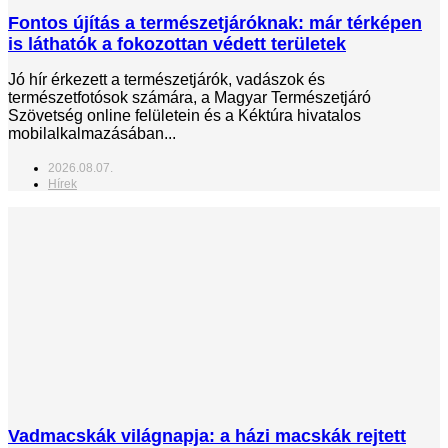
Fontos újítás a természetjáróknak: már térképen
is láthatók a fokozottan védett területek
Jó hír érkezett a természetjárók, vadászok és
természetfotósok számára, a Magyar Természetjáró
Szövetség online felületein és a Kéktúra hivatalos
mobilalkalmazásában...
2026.08.07.
Hírek
Vadmacskák világnapja: a házi macskák rejtett