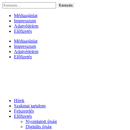
Ugrás
Keresés:
a
tartalomhoz
Médiaajánlat
Impresszum
Adatvédelem
Előfizetés
Médiaajánlat
Impresszum
Adatvédelem
Előfizetés
Hírek
Szakmai tartalom
Felszerelés
Előfizetés
Nyomtatott újság
Digitális újság