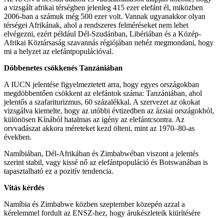
a vizsgált afrikai térségben jelenleg 415 ezer elefánt él, miközben
2006-ban a számuk még 500 ezer volt. Vannak ugyanakkor olyan
térségei Afrikának, ahol a rendszeres felméréseket nem lehet
elvégezni, ezért például Dél-Szudánban, Libériában és a Közép-
Afrikai Köztársaság szavannás régiójában nehéz megmondani, hogy
mi a helyzet az elefántpopulációval.
Döbbenetes csökkenés Tanzániában
A IUCN jelentése figyelmeztetett arra, hogy egyes országokban
megdöbbentően csökkent az elefántok száma: Tanzániában, ahol
jelentős a szafariturizmus, 60 százalékkal. A szervezet az okokat
vizsgálva kiemelte, hogy az utóbbi évtizedben az ázsiai országokból,
különösen Kínából hatalmas az igény az elefántcsontra. Az
orvvadászat akkora méreteket kezd ölteni, mint az 1970–80-as
években.
Namíbiában, Dél-Afrikában és Zimbabwéban viszont a jelentés
szerint stabil, vagy kissé nő az elefántpopuláció és Botswanában is
tapasztalható ez a pozitív tendencia.
Vitás kérdés
Namíbia és Zimbabwe közben szeptember közepén azzal a
kérelemmel fordult az ENSZ-hez, hogy árukészleteik kiürítésére