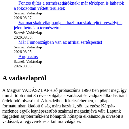
Fontos újítás a természetjáróknak: már térképen is láthatók
a fokozottan védett területek
Szerző: Vadászlap
2026.08.07.
Vadmacskák világnapja: a házi macskák rejtett veszélyt is
jelenthetnek a természetre
Szerző: Vadászlap
2026.08.06.
Már Finnországban van az afrikai sertéspestis!
Szerző: Vadászlap
2026.08.05.
Augusztus
Szerző: Vadászlap
2026.08.05.
A vadászlapról
A Magyar VADÁSZLAP első próbaszáma 1990-ben jelent meg, így
immár több mint 35 éve szolgálja a vadászat és vadgazdálkodás iránt
érdeklődő olvasókat. A kezdetben fekete-fehérben, napilap
formátumban kiadott újság mára hazánk, sőt, az egész Kárpát-
medence egyik legnépszerűbb szakmai magazinjává vált. Lapunk
független sajtótermékként hónapról hónapra elkalauzolja olvasóit a
vadászat, a fegyverek és a kultúra világába.