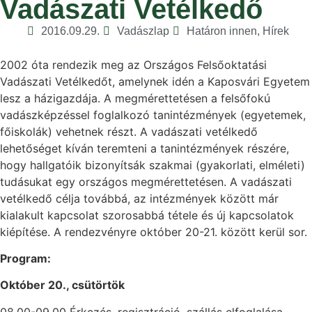
Vadászati Vetélkedő
2016.09.29.
Vadászlap
Határon innen
,
Hírek
2002 óta rendezik meg az Országos Felsőoktatási
Vadászati Vetélkedőt, amelynek idén a Kaposvári Egyetem
lesz a házigazdája. A megmérettetésen a felsőfokú
vadászképzéssel foglalkozó tanintézmények (egyetemek,
főiskolák) vehetnek részt. A vadászati vetélkedő
lehetőséget kíván teremteni a tanintézmények részére,
hogy hallgatóik bizonyítsák szakmai (gyakorlati, elméleti)
tudásukat egy országos megmérettetésen. A vadászati
vetélkedő célja továbbá, az intézmények között már
kialakult kapcsolat szorosabbá tétele és új kapcsolatok
kiépítése. A rendezvényre október 20-21. között kerül sor.
Program:
Október 20., csütörtök
08.00-09.00 Érkezés, regisztráció, szállás elfoglalása