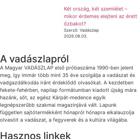
Két ország, két szemlélet –
mikor érdemes elejteni az érett
őzbakot?
Szerző: Vadászlap
2026.08.03.
A vadászlapról
A Magyar VADÁSZLAP első próbaszáma 1990-ben jelent
meg, így immár több mint 35 éve szolgálja a vadászat és
vadgazdálkodás iránt érdeklődő olvasókat. A kezdetben
fekete-fehérben, napilap formátumban kiadott újság mára
hazánk, sőt, az egész Kárpát-medence egyik
legnépszerűbb szakmai magazinjává vált. Lapunk
független sajtótermékként hónapról hónapra elkalauzolja
olvasóit a vadászat, a fegyverek és a kultúra világába.
Hasznos linkek