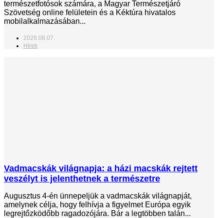
természetfotósok számára, a Magyar Természetjáró
Szövetség online felületein és a Kéktúra hivatalos
mobilalkalmazásában...
2026.08.07.
Hírek
Vadmacskák világnapja: a házi macskák rejtett
veszélyt is jelenthetnek a természetre
Augusztus 4-én ünnepeljük a vadmacskák világnapját,
amelynek célja, hogy felhívja a figyelmet Európa egyik
legrejtőzködőbb ragadozójára. Bár a legtöbben talán...