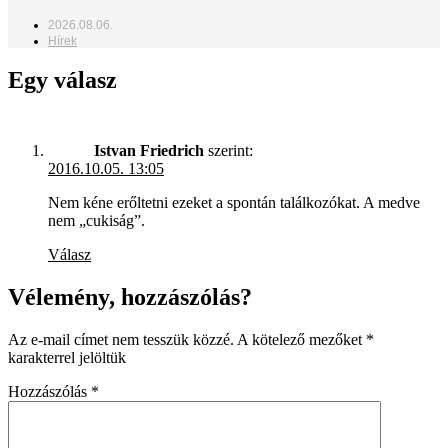
2026.08.06.
Hírek
Egy válasz
Istvan Friedrich
szerint:
2016.10.05. 13:05
Nem kéne erőltetni ezeket a spontán találkozókat. A medve
nem „cukiság”.
Válasz
Vélemény, hozzászólás?
Az e-mail címet nem tesszük közzé.
A kötelező mezőket
*
karakterrel jelöltük
Hozzászólás
*