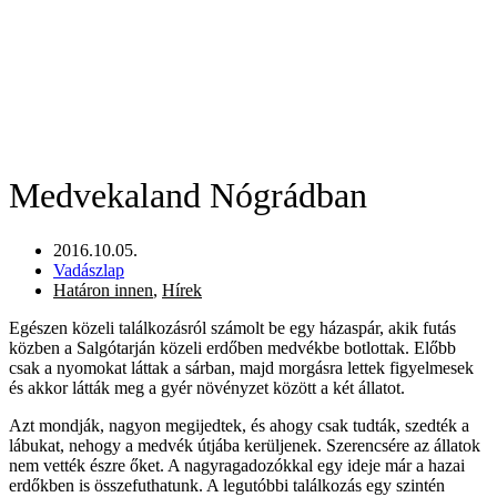
Medvekaland Nógrádban
2016.10.05.
Vadászlap
Határon innen
,
Hírek
Egészen közeli találkozásról számolt be egy házaspár, akik futás
közben a Salgótarján közeli erdőben medvékbe botlottak. Előbb
csak a nyomokat láttak a sárban, majd morgásra lettek figyelmesek
és akkor látták meg a gyér növényzet között a két állatot.
Azt mondják, nagyon megijedtek, és ahogy csak tudták, szedték a
lábukat, nehogy a medvék útjába kerüljenek. Szerencsére az állatok
nem vették észre őket. A nagyragadozókkal egy ideje már a hazai
erdőkben is összefuthatunk. A legutóbbi találkozás egy szintén