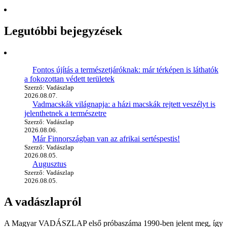
Legutóbbi bejegyzések
Fontos újítás a természetjáróknak: már térképen is láthatók
a fokozottan védett területek
Szerző: Vadászlap
2026.08.07.
Vadmacskák világnapja: a házi macskák rejtett veszélyt is
jelenthetnek a természetre
Szerző: Vadászlap
2026.08.06.
Már Finnországban van az afrikai sertéspestis!
Szerző: Vadászlap
2026.08.05.
Augusztus
Szerző: Vadászlap
2026.08.05.
A vadászlapról
A Magyar VADÁSZLAP első próbaszáma 1990-ben jelent meg, így