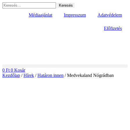
Ugrás
Keresés:
a
tartalomhoz
Médiaajánlat
Impresszum
Adatvédelem
Előfizetés
0
Ft
0
Kosár
Kezdőlap
/
Hírek
/
Határon innen
/ Medvekaland Nógrádban