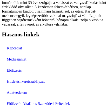
immár több mint 35 éve szolgálja a vadászat és vadgazdálkodás iránt
érdeklődő olvasókat. A kezdetben fekete-fehérben, napilap
formátumban kiadott újság mára hazánk, sőt, az egész Kárpát-
medence egyik legnépszerűbb szakmai magazinjává vált. Lapunk
független sajtótermékként hónapról hónapra elkalauzolja olvasóit a
vadászat, a fegyverek és a kultúra világába.
Hasznos linkek
Kapcsolat
Médiaajánlat
Előfizetés
Hirdetési keretszabályzat
Adatvédelem
Előfizetői Általános Szerződési Feltételek