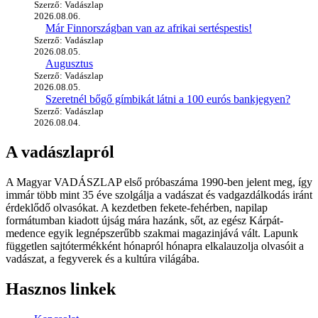
Szerző: Vadászlap
2026.08.06.
Már Finnországban van az afrikai sertéspestis!
Szerző: Vadászlap
2026.08.05.
Augusztus
Szerző: Vadászlap
2026.08.05.
Szeretnél bőgő gímbikát látni a 100 eurós bankjegyen?
Szerző: Vadászlap
2026.08.04.
A vadászlapról
A Magyar VADÁSZLAP első próbaszáma 1990-ben jelent meg, így
immár több mint 35 éve szolgálja a vadászat és vadgazdálkodás iránt
érdeklődő olvasókat. A kezdetben fekete-fehérben, napilap
formátumban kiadott újság mára hazánk, sőt, az egész Kárpát-
medence egyik legnépszerűbb szakmai magazinjává vált. Lapunk
független sajtótermékként hónapról hónapra elkalauzolja olvasóit a
vadászat, a fegyverek és a kultúra világába.
Hasznos linkek