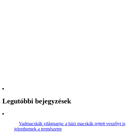
Legutóbbi bejegyzések
Vadmacskák világnapja: a házi macskák rejtett veszélyt is
jelenthetnek a természetre