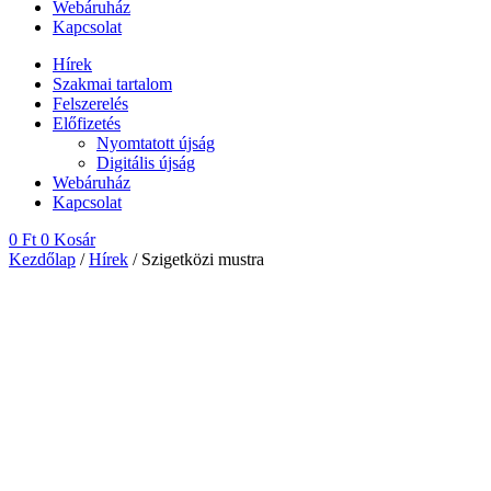
Webáruház
Kapcsolat
Hírek
Szakmai tartalom
Felszerelés
Előfizetés
Nyomtatott újság
Digitális újság
Webáruház
Kapcsolat
0
Ft
0
Kosár
Kezdőlap
/
Hírek
/ Szigetközi mustra