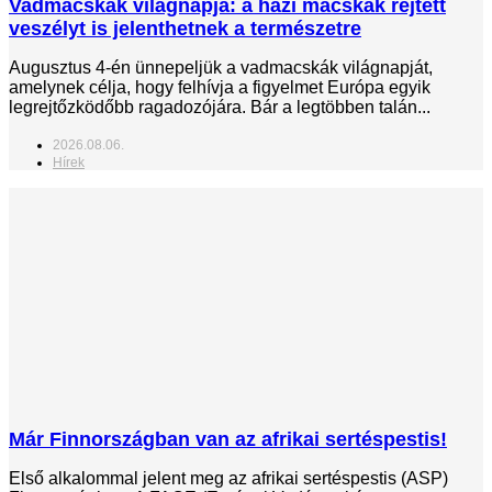
Vadmacskák világnapja: a házi macskák rejtett
veszélyt is jelenthetnek a természetre
Augusztus 4-én ünnepeljük a vadmacskák világnapját,
amelynek célja, hogy felhívja a figyelmet Európa egyik
legrejtőzködőbb ragadozójára. Bár a legtöbben talán...
2026.08.06.
Hírek
Már Finnországban van az afrikai sertéspestis!
Első alkalommal jelent meg az afrikai sertéspestis (ASP)