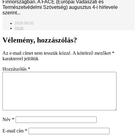
Finnországban. A FACE (Európai Vadászati és
Természetvédelmi Szövetség) augusztus 4-i hírlevele
szerint...
2026.08.05.
Hírek
Vélemény, hozzászólás?
Az e-mail címet nem tesszük közzé.
A kötelező mezőket
*
karakterrel jelöltük
Hozzászólás
*
Név
*
E-mail cím
*