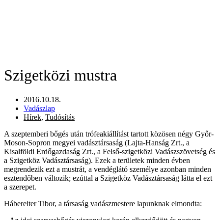
Szigetközi mustra
2016.10.18.
Vadászlap
Hírek
,
Tudósítás
A szeptemberi bőgés után trófeakiállítást tartott közösen négy Győr-
Moson-Sopron megyei vadásztársaság (Lajta-Hanság Zrt., a
Kisalföldi Erdőgazdaság Zrt., a Felső-szigetközi Vadászszövetség és
a Szigetköz Vadásztársaság). Ezek a területek minden évben
megrendezik ezt a mustrát, a vendéglátó személye azonban minden
esztendőben változik; ezúttal a Szigetköz Vadásztársaság látta el ezt
a szerepet.
Hábereiter Tibor, a társaság vadászmestere lapunknak elmondta: