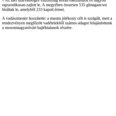
– Az idei szarvasbőgés viszonylag korán elkezdődött és nagyon
rapszodikusan zajlott le. A megyében összesen 535 gímagancsot
bíráltak le, amelyből 233 kapott érmet.
A vadászmester hozzátette: a mustra jótékony célt is szolgált, mert a
rendezvényen megfőzött vadételekből számos adagot felajánlottunk
a mosonmagyaróvári hajléktalanok részére.