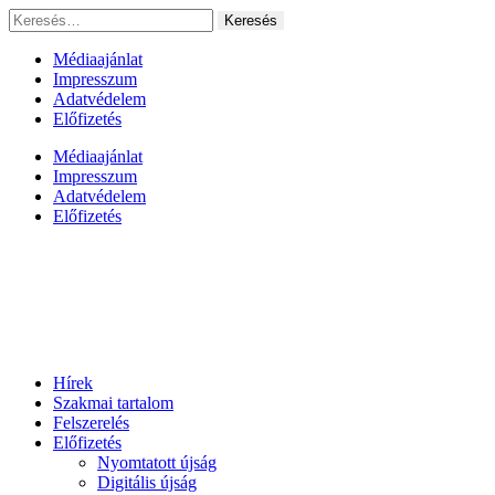
Ugrás
Keresés:
a
tartalomhoz
Médiaajánlat
Impresszum
Adatvédelem
Előfizetés
Médiaajánlat
Impresszum
Adatvédelem
Előfizetés
Hírek
Szakmai tartalom
Felszerelés
Előfizetés
Nyomtatott újság
Digitális újság