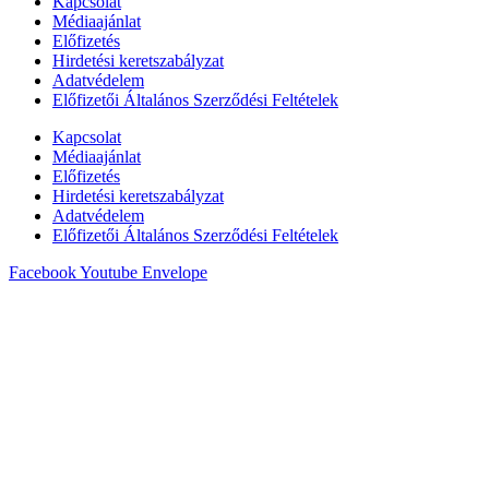
Kapcsolat
Médiaajánlat
Előfizetés
Hirdetési keretszabályzat
Adatvédelem
Előfizetői Általános Szerződési Feltételek
Kapcsolat
Médiaajánlat
Előfizetés
Hirdetési keretszabályzat
Adatvédelem
Előfizetői Általános Szerződési Feltételek
Facebook
Youtube
Envelope