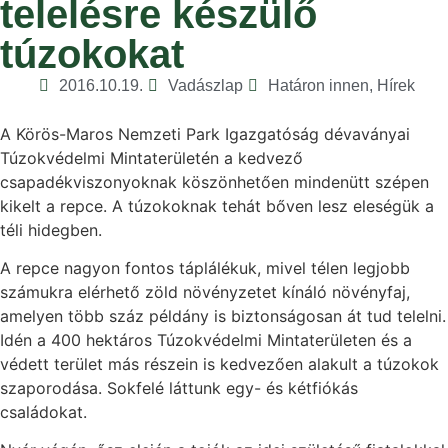
telelésre készülő
túzokokat
2016.10.19.
Vadászlap
Határon innen
,
Hírek
A Körös-Maros Nemzeti Park Igazgatóság dévaványai
Túzokvédelmi Mintaterületén a kedvező
csapadékviszonyoknak köszönhetően mindenütt szépen
kikelt a repce. A túzokoknak tehát bőven lesz eleségük a
téli hidegben.
A repce nagyon fontos táplálékuk, mivel télen legjobb
számukra elérhető zöld növényzetet kínáló növényfaj,
amelyen több száz példány is biztonságosan át tud telelni.
Idén a 400 hektáros Túzokvédelmi Mintaterületen és a
védett terület más részein is kedvezően alakult a túzokok
szaporodása. Sokfelé láttunk egy- és kétfiókás
családokat.