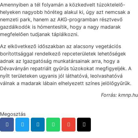
Amennyiben a tél folyamán a közkedvelt túzoktelelő-
helyeken nagyobb hóréteg alakul ki, úgy azt nemcsak a
nemzeti park, hanem az AKG-programban résztvevő
gazdálkodók is hómentesítik, hogy a nagy madarak
megfelelően tudjanak táplálkozni.
Az elkövetkező időszakban az alacsony vegetációs
borítottsággal rendelkező repceterületek lehetőségek
adnak az Igazgatóság munkatársainak arra, hogy a
Dévaványán repatriált gyűrűs túzokokat megfigyeljék. A
nyílt területeken ugyanis jól láthatóvá, leolvashatóvá
válnak a madarak lábain elhelyezett színes jelölőgyűrűk.
Forrás: kmnp.hu
Megosztás