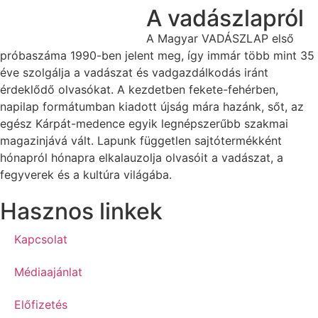
A vadászlapról
A Magyar VADÁSZLAP első
próbaszáma 1990-ben jelent meg, így immár több mint 35
éve szolgálja a vadászat és vadgazdálkodás iránt
érdeklődő olvasókat. A kezdetben fekete-fehérben,
napilap formátumban kiadott újság mára hazánk, sőt, az
egész Kárpát-medence egyik legnépszerűbb szakmai
magazinjává vált. Lapunk független sajtótermékként
hónapról hónapra elkalauzolja olvasóit a vadászat, a
fegyverek és a kultúra világába.
Hasznos linkek
Kapcsolat
Médiaajánlat
Előfizetés