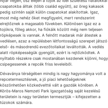
Nyár végén, ősz elején a tojók az idei születésű fiatalokkal
csapatokba álltak (több család együtt), az öreg kakasok
pedig szintén saját külön csapatokat alakítottak. Igaz,
most még nehéz őket megfigyelni, mert rendszerint
elrejtőznek a magasabb füvekben. Különösen igaz ez a
tojókra, főleg akkor, ha fiókáik között még nem teljesen
röpképesek is vannak. A felnőtt madarak már átestek a
vedlésen, azaz a repülésben létfontosságú szerepet játszó
első- és másodrendű evezőtollaikat leváltották. A vedlés
alatt röpképességük gyengült, ezért is rejtőzködtek. A
nyíltabb részekre csak mostanában kezdenek kijönni, hogy
csipegessenek a repcék friss leveleiből.
Dévaványa térségében mindig is nagy hagyománya volt a
repcetermesztésnek, a jó piaci lehetőségeknek
köszönhetően közkedveltté vált a gazdák körében. A
Körös-Maros Nemzeti Park Igazgatóság saját kezelésű
területein is nagy területen termesztjük – kifejezetten a
túzokok számára.