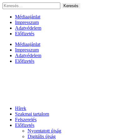
Ugrás
Keresés:
a
tartalomhoz
Médiaajánlat
Impresszum
Adatvédelem
Előfizetés
Médiaajánlat
Impresszum
Adatvédelem
Előfizetés
Hírek
Szakmai tartalom
Felszerelés
Előfizetés
Nyomtatott újság
Digitális újság