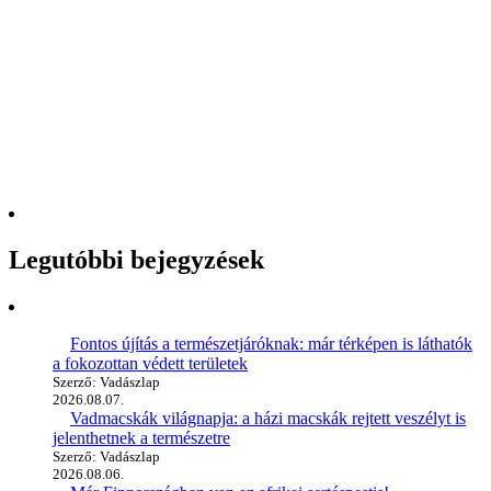
Legutóbbi bejegyzések
Fontos újítás a természetjáróknak: már térképen is láthatók
a fokozottan védett területek
Szerző: Vadászlap
2026.08.07.
Vadmacskák világnapja: a házi macskák rejtett veszélyt is
jelenthetnek a természetre
Szerző: Vadászlap
2026.08.06.