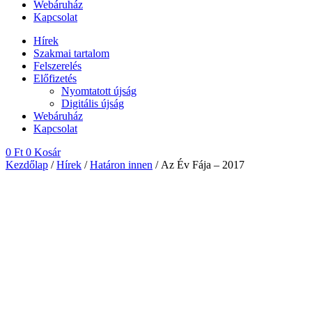
Webáruház
Kapcsolat
Hírek
Szakmai tartalom
Felszerelés
Előfizetés
Nyomtatott újság
Digitális újság
Webáruház
Kapcsolat
0
Ft
0
Kosár
Kezdőlap
/
Hírek
/
Határon innen
/ Az Év Fája – 2017