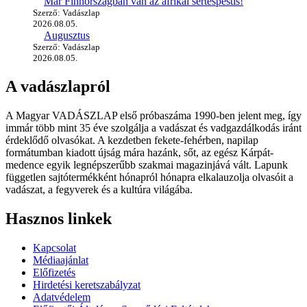
Már Finnországban van az afrikai sertéspestis!
Szerző: Vadászlap
2026.08.05.
Augusztus
Szerző: Vadászlap
2026.08.05.
A vadászlapról
A Magyar VADÁSZLAP első próbaszáma 1990-ben jelent meg, így
immár több mint 35 éve szolgálja a vadászat és vadgazdálkodás iránt
érdeklődő olvasókat. A kezdetben fekete-fehérben, napilap
formátumban kiadott újság mára hazánk, sőt, az egész Kárpát-
medence egyik legnépszerűbb szakmai magazinjává vált. Lapunk
független sajtótermékként hónapról hónapra elkalauzolja olvasóit a
vadászat, a fegyverek és a kultúra világába.
Hasznos linkek
Kapcsolat
Médiaajánlat
Előfizetés
Hirdetési keretszabályzat
Adatvédelem