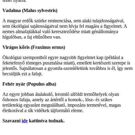
fehér nyárra.
Vadalma (Malus sylvestris)
A magyar erdők szürke eminenciása, sem alaki tulajdonságaival,
sem ökológiai sajátosságaival nem hívja fel magára a figyelmet. A
nemes almafajtákkal való kereszteződése miatt génállománya
hígulóban, a faj eltűnőben van.
Virágos kőris (Fraxinus ornus)
Ökológiai szempontból egyre nagyobb figyelmet kap (például a
feketefenyő tömeges pusztulása miatt), emellett kertészeti szerepe is
jelentős. Sajnálatosan a gyomfa-szemléletünk továbbra is él, így nem
becsüljük ezt a fafajt.
Fehér nyár (Populus alba)
Az egyre jobban átalakuló, leromló alföldi termőhelyek olyan
őshonos fafaja, amely az ártértől a homok-, lösz- és szikes
területekig egyaránt megtalálható, impozáns termetével, magas
életkorával a sík vidékek tájformáló eleme.
Szavazni
ide
kattintva tudnak.