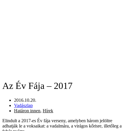
Az Év Fája – 2017
2016.10.20.
Vadászlap
Határon innen
,
Hírek
Elindult a 2017-es Év fája verseny, amelyben három jelöltre
adhatják le a voksaikat: a vadalmára, a virágos kőrisre, illetőleg a