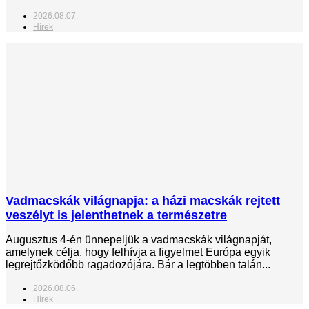
2026.08.07.
Hírek
Vadmacskák világnapja: a házi macskák rejtett
veszélyt is jelenthetnek a természetre
Augusztus 4-én ünnepeljük a vadmacskák világnapját,
amelynek célja, hogy felhívja a figyelmet Európa egyik
legrejtőzködőbb ragadozójára. Bár a legtöbben talán...
2026.08.06.
Hírek