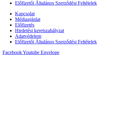
Előfizetői Általános Szerződési Feltételek
Kapcsolat
Médiaajánlat
Előfizetés
Hirdetési keretszabályzat
Adatvédelem
Előfizetői Általános Szerződési Feltételek
Facebook
Youtube
Envelope