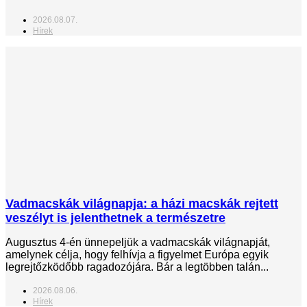
2026.08.07.
Hírek
Vadmacskák világnapja: a házi macskák rejtett
veszélyt is jelenthetnek a természetre
Augusztus 4-én ünnepeljük a vadmacskák világnapját,
amelynek célja, hogy felhívja a figyelmet Európa egyik
legrejtőzködőbb ragadozójára. Bár a legtöbben talán...
2026.08.06.
Hírek