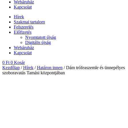
Webáruház
Kapcsolat
Hírek
Szakmai tartalom
Felszerelés
Előfizetés
Nyomtatott újság
Digitális újság
Webáruház
Kapcsolat
0
Ft
0
Kosár
Kezdőlap
/
Hírek
/
Határon innen
/ Dám trófeaszemle és ünnepélyes
szoboravatás Tamási központjában