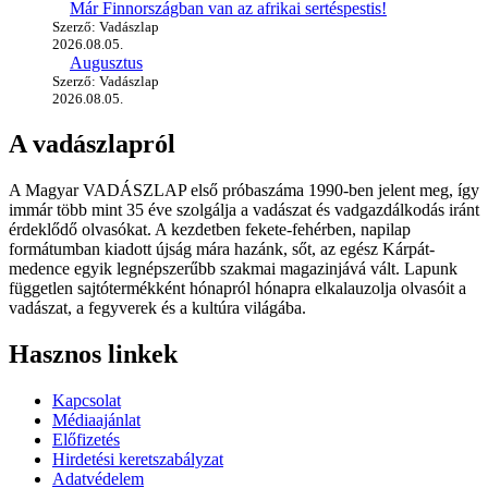
Már Finnországban van az afrikai sertéspestis!
Szerző: Vadászlap
2026.08.05.
Augusztus
Szerző: Vadászlap
2026.08.05.
A vadászlapról
A Magyar VADÁSZLAP első próbaszáma 1990-ben jelent meg, így
immár több mint 35 éve szolgálja a vadászat és vadgazdálkodás iránt
érdeklődő olvasókat. A kezdetben fekete-fehérben, napilap
formátumban kiadott újság mára hazánk, sőt, az egész Kárpát-
medence egyik legnépszerűbb szakmai magazinjává vált. Lapunk
független sajtótermékként hónapról hónapra elkalauzolja olvasóit a
vadászat, a fegyverek és a kultúra világába.
Hasznos linkek
Kapcsolat
Médiaajánlat
Előfizetés
Hirdetési keretszabályzat
Adatvédelem