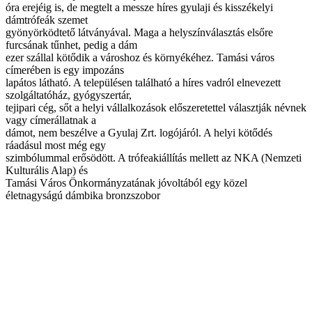
óra erejéig is, de megtelt a messze híres gyulaji és kisszékelyi
dámtrófeák szemet
gyönyörködtető látványával. Maga a helyszínválasztás elsőre
furcsának tűnhet, pedig a dám
ezer szállal kötődik a városhoz és környékéhez. Tamási város
címerében is egy impozáns
lapátos látható. A településen található a híres vadról elnevezett
szolgáltatóház, gyógyszertár,
tejipari cég, sőt a helyi vállalkozások előszeretettel választják névnek
vagy címerállatnak a
dámot, nem beszélve a Gyulaj Zrt. logójáról. A helyi kötődés
ráadásul most még egy
szimbólummal erősödött. A trófeakiállítás mellett az NKA (Nemzeti
Kulturális Alap) és
Tamási Város Önkormányzatának jóvoltából egy közel
életnagyságú dámbika bronzszobor