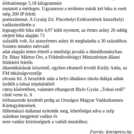
trófeatömege 5,18 kilogrammot
mutatott a mérlegen. Ugyanezen a területen másik két bika is esett
még 200 IP feletti
pontszámmal. A Gyulaj Zrt. Pincehelyi Erdészetének kisszékelyi
vadászterületén a
legnagyobb bika idén 4,97 kilót nyomott, az érmes arány 26 addig
elejtett bika alapján 73
százalék volt. Az aranyérmes arány itt meghaladta a 30 százalékot.
Szinten minden mérvadó
adat alapján tetten érhető a minőségi javulás a dámállományban.
Dr. Bitay Márton Örs, a Földművelésügyi Minisztérium állami
földekért felelős
államtitkárának köszöntő, egyben elismerő levelét Király Attila, az
FM titkárságvezetője
olvasta fel. A beszédek után a helyi általános iskola diákjai adtak
ízelítőt a tolnai népdalokból
citera kíséretében, valamint elhangzott Illyés Gyula „Tolnai erdő”
című verse is. A
trófeaszemle kezdetét pedig az Országos Magyar Vadászkamara
Kürtegyüttesének
fülbemászó dallamai nyitották meg, lehetőséget adva a szép
számban megjelent vadász és
nem vadász közönségnek a valódi mustrához.
Forrás: forestpress.hu