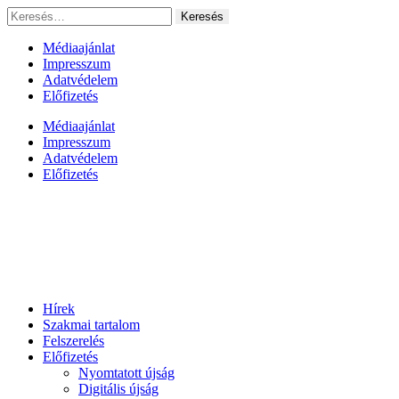
Ugrás
Keresés:
a
tartalomhoz
Médiaajánlat
Impresszum
Adatvédelem
Előfizetés
Médiaajánlat
Impresszum
Adatvédelem
Előfizetés
Hírek
Szakmai tartalom
Felszerelés
Előfizetés
Nyomtatott újság
Digitális újság