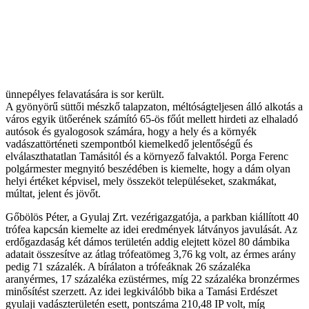
ünnepélyes felavatására is sor került.
A gyönyörű süttői mészkő talapzaton, méltóságteljesen álló alkotás a
város egyik ütőerének számító 65-ös főút mellett hirdeti az elhaladó
autósok és gyalogosok számára, hogy a hely és a környék
vadászattörténeti szempontból kiemelkedő jelentőségű és
elválaszthatatlan Tamásitól és a környező falvaktól. Porga Ferenc
polgármester megnyitó beszédében is kiemelte, hogy a dám olyan
helyi értéket képvisel, mely összeköt településeket, szakmákat,
múltat, jelent és jövőt.
Gőbölös Péter, a Gyulaj Zrt. vezérigazgatója, a parkban kiállított 40
trófea kapcsán kiemelte az idei eredmények látványos javulását. Az
erdőgazdaság két dámos területén addig elejtett közel 80 dámbika
adatait összesítve az átlag trófeatömeg 3,76 kg volt, az érmes arány
pedig 71 százalék. A bírálaton a trófeáknak 26 százaléka
aranyérmes, 17 százaléka ezüstérmes, míg 22 százaléka bronzérmes
minősítést szerzett. Az idei legkiválóbb bika a Tamási Erdészet
gyulaji vadászterületén esett, pontszáma 210,48 IP volt, míg