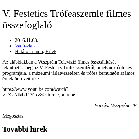
V. Festetics Trófeaszemle filmes
összefoglaló
2016.11.03.
Vadászlap
Határon innen
,
Hírek
Az alábbiakban a Veszprém Televízió filmes összeállítását
tekinthetik meg az V. Festetics Trófeaszemléről, amelynek érdekes
programjain, a múzeumi tárlatvezetésen és trófea bemutatón számos
érdeklődő vett részt.
https://www.youtube.com/watch?
v=XkAtMkFt7Gc&feature=youtu.be
Forrás: Veszprém TV
Megosztás
További hírek