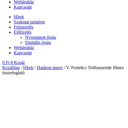
Webáruház
Kapcsolat
Hírek
Szakmai tartalom
Felszerelés
Előfizetés
Nyomtatott újság
Digitális újság
Webáruház
Kapcsolat
0
Ft
0
Kosár
Kezdőlap
/
Hírek
/
Határon innen
/ V. Festetics Trófeaszemle filmes
összefoglaló