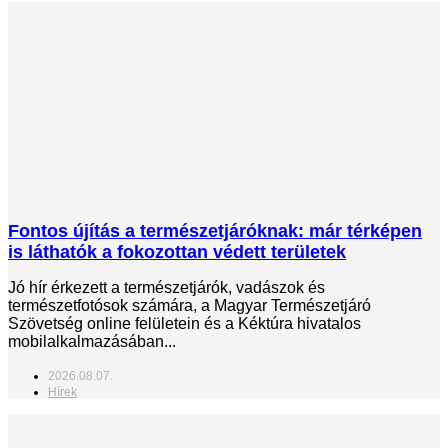
Fontos újítás a természetjáróknak: már térképen
is láthatók a fokozottan védett területek
Jó hír érkezett a természetjárók, vadászok és
természetfotósok számára, a Magyar Természetjáró
Szövetség online felületein és a Kéktúra hivatalos
mobilalkalmazásában...
2026.08.07.
Hírek