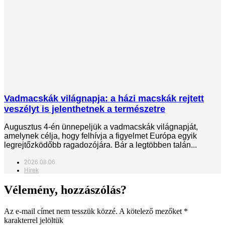
Vadmacskák világnapja: a házi macskák rejtett
veszélyt is jelenthetnek a természetre
Augusztus 4-én ünnepeljük a vadmacskák világnapját,
amelynek célja, hogy felhívja a figyelmet Európa egyik
legrejtőzködőbb ragadozójára. Bár a legtöbben talán...
2026.08.06.
Hírek
Vélemény, hozzászólás?
Az e-mail címet nem tesszük közzé.
A kötelező mezőket
*
karakterrel jelöltük