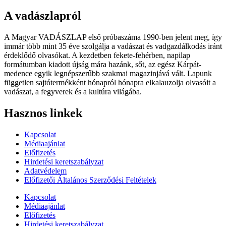
A vadászlapról
A Magyar VADÁSZLAP első próbaszáma 1990-ben jelent meg, így
immár több mint 35 éve szolgálja a vadászat és vadgazdálkodás iránt
érdeklődő olvasókat. A kezdetben fekete-fehérben, napilap
formátumban kiadott újság mára hazánk, sőt, az egész Kárpát-
medence egyik legnépszerűbb szakmai magazinjává vált. Lapunk
független sajtótermékként hónapról hónapra elkalauzolja olvasóit a
vadászat, a fegyverek és a kultúra világába.
Hasznos linkek
Kapcsolat
Médiaajánlat
Előfizetés
Hirdetési keretszabályzat
Adatvédelem
Előfizetői Általános Szerződési Feltételek
Kapcsolat
Médiaajánlat
Előfizetés
Hirdetési keretszabályzat