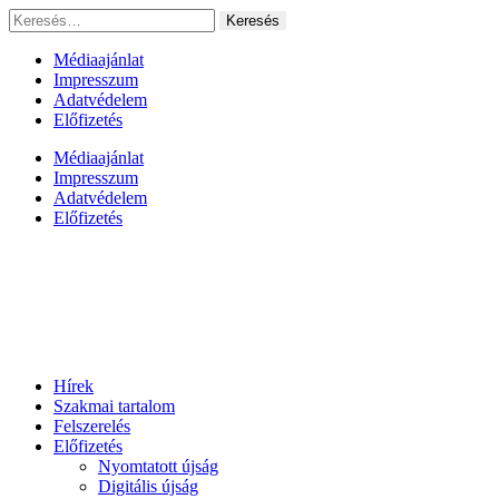
Ugrás
Keresés:
a
tartalomhoz
Médiaajánlat
Impresszum
Adatvédelem
Előfizetés
Médiaajánlat
Impresszum
Adatvédelem
Előfizetés
Hírek
Szakmai tartalom
Felszerelés
Előfizetés
Nyomtatott újság
Digitális újság