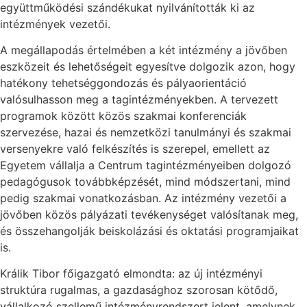
együttműködési szándékukat nyilvánították ki az
intézmények vezetői.
A megállapodás értelmében a két intézmény a jövőben
eszközeit és lehetőségeit egyesítve dolgozik azon, hogy
hatékony tehetséggondozás és pályaorientáció
valósulhasson meg a tagintézményekben. A tervezett
programok között közös szakmai konferenciák
szervezése, hazai és nemzetközi tanulmányi és szakmai
versenyekre való felkészítés is szerepel, emellett az
Egyetem vállalja a Centrum tagintézményeiben dolgozó
pedagógusok továbbképzését, mind módszertani, mind
pedig szakmai vonatkozásban. Az intézmény vezetői a
jövőben közös pályázati tevékenységet valósítanak meg,
és összehangolják beiskolázási és oktatási programjaikat
is.
Králik Tibor főigazgató elmondta: az új intézményi
struktúra rugalmas, a gazdasághoz szorosan kötődő,
vállalkozó szellemű intézményrendszert jelent, amelynek