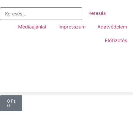
Médiaajánlat
Impresszum
Adatvédelem
Előfizetés
0
Ft
0