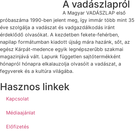
A vadászlapról
A Magyar VADÁSZLAP első
próbaszáma 1990-ben jelent meg, így immár több mint 35
éve szolgálja a vadászat és vadgazdálkodás iránt
érdeklődő olvasókat. A kezdetben fekete-fehérben,
napilap formátumban kiadott újság mára hazánk, sőt, az
egész Kárpát-medence egyik legnépszerűbb szakmai
magazinjává vált. Lapunk független sajtótermékként
hónapról hónapra elkalauzolja olvasóit a vadászat, a
fegyverek és a kultúra világába.
Hasznos linkek
Kapcsolat
Médiaajánlat
Előfizetés