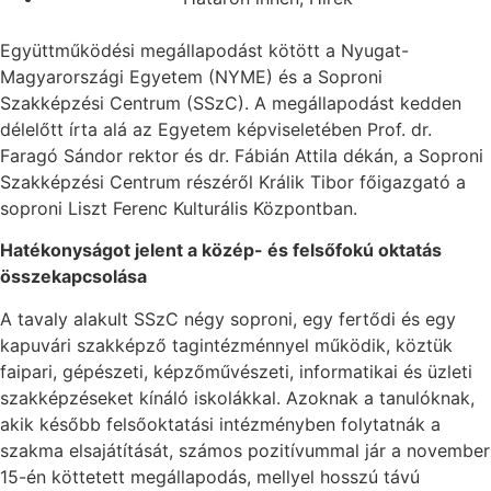
Együttműködési megállapodást kötött a Nyugat-
Magyarországi Egyetem (NYME) és a Soproni
Szakképzési Centrum (SSzC). A megállapodást kedden
délelőtt írta alá az Egyetem képviseletében Prof. dr.
Faragó Sándor rektor és dr. Fábián Attila dékán, a Soproni
Szakképzési Centrum részéről Králik Tibor főigazgató a
soproni Liszt Ferenc Kulturális Központban.
Hatékonyságot jelent a közép- és felsőfokú oktatás
összekapcsolása
A tavaly alakult SSzC négy soproni, egy fertődi és egy
kapuvári szakképző tagintézménnyel működik, köztük
faipari, gépészeti, képzőművészeti, informatikai és üzleti
szakképzéseket kínáló iskolákkal. Azoknak a tanulóknak,
akik később felsőoktatási intézményben folytatnák a
szakma elsajátítását, számos pozitívummal jár a november
15-én köttetett megállapodás, mellyel hosszú távú