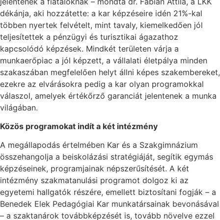
jelentenek a fiataloknak – mondta dr. Fábián Attila, a LKK
dékánja, aki hozzátette: a kar képzéseire idén 21%-kal
többen nyertek felvételt, mint tavaly, kiemelkedően jól
teljesítettek a pénzügyi és turisztikai ágazathoz
kapcsolódó képzések. Mindkét területen várja a
munkaerőpiac a jól képzett, a vállalati életpálya minden
szakaszában megfelelően helyt állni képes szakembereket,
ezekre az elvárásokra pedig a kar olyan programokkal
válaszol, amelyek értékőrző garanciát jelentenek a munka
világában.
Közös programokat indít a két intézmény
A megállapodás értelmében Kar és a Szakgimnázium
összehangolja a beiskolázási stratégiáját, segítik egymás
képzéseinek, programjainak népszerűsítését. A két
intézmény szakmatanulási programot dolgoz ki az
egyetemi hallgatók részére, emellett biztosítani fogják – a
Benedek Elek Pedagógiai Kar munkatársainak bevonásával
– a szaktanárok továbbképzését is, tovább növelve ezzel