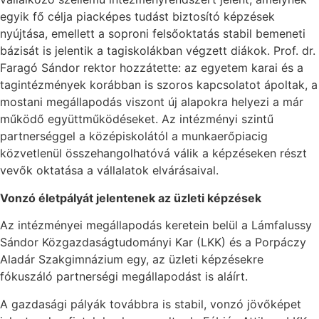
egyik fő célja piacképes tudást biztosító képzések
nyújtása, emellett a soproni felsőoktatás stabil bemeneti
bázisát is jelentik a tagiskolákban végzett diákok. Prof. dr.
Faragó Sándor rektor hozzátette: az egyetem karai és a
tagintézmények korábban is szoros kapcsolatot ápoltak, a
mostani megállapodás viszont új alapokra helyezi a már
működő együttműködéseket. Az intézményi szintű
partnerséggel a középiskolától a munkaerőpiacig
közvetlenül összehangolhatóvá válik a képzéseken részt
vevők oktatása a vállalatok elvárásaival.
Vonzó életpályát jelentenek az üzleti képzések
Az intézményei megállapodás keretein belül a Lámfalussy
Sándor Közgazdaságtudományi Kar (LKK) és a Porpáczy
Aladár Szakgimnázium egy, az üzleti képzésekre
fókuszáló partnerségi megállapodást is aláírt.
A gazdasági pályák továbbra is stabil, vonzó jövőképet