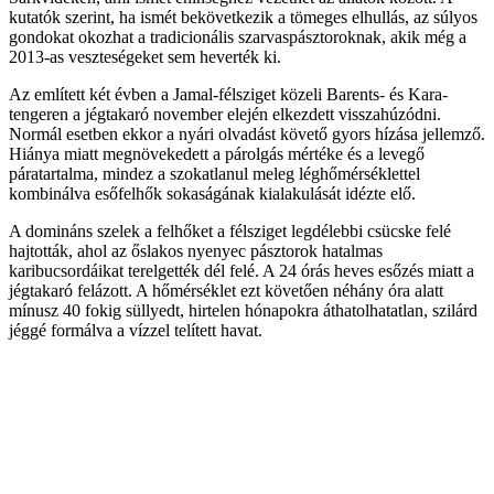
kutatók szerint, ha ismét bekövetkezik a tömeges elhullás, az súlyos
gondokat okozhat a tradicionális szarvaspásztoroknak, akik még a
2013-as veszteségeket sem heverték ki.
Az említett két évben a Jamal-félsziget közeli Barents- és Kara-
tengeren a jégtakaró november elején elkezdett visszahúzódni.
Normál esetben ekkor a nyári olvadást követő gyors hízása jellemző.
Hiánya miatt megnövekedett a párolgás mértéke és a levegő
páratartalma, mindez a szokatlanul meleg léghőmérséklettel
kombinálva esőfelhők sokaságának kialakulását idézte elő.
A domináns szelek a felhőket a félsziget legdélebbi csücske felé
hajtották, ahol az őslakos nyenyec pásztorok hatalmas
karibucsordáikat terelgették dél felé. A 24 órás heves esőzés miatt a
jégtakaró felázott. A hőmérséklet ezt követően néhány óra alatt
mínusz 40 fokig süllyedt, hirtelen hónapokra áthatolhatatlan, szilárd
jéggé formálva a vízzel telített havat.