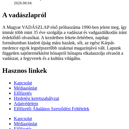
2026.08.04.
A vadászlapról
A Magyar VADÁSZLAP első próbaszáma 1990-ben jelent meg, így
immár több mint 35 éve szolgálja a vadászat és vadgazdálkodás iránt
érdeklődő olvasókat. A kezdetben fekete-fehérben, napilap
formátumban kiadott újság mára hazánk, sőt, az egész Kárpát-
medence egyik legnépszerűbb szakmai magazinjává vált. Lapunk
független sajtótermékként hónapról hónapra elkalauzolja olvasóit a
vadászat, a fegyverek és a kultúra világába.
Hasznos linkek
Kapcsolat
Médiaajánlat
Előfizetés
Hirdetési keretszabályzat
Adatvédelem
Előfizetői Általános Szerződési Feltételek
Kapcsolat
Médiaajánlat
Előfizetés