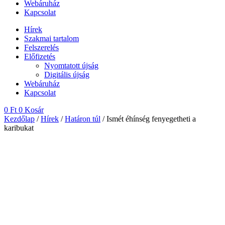
Webáruház
Kapcsolat
Hírek
Szakmai tartalom
Felszerelés
Előfizetés
Nyomtatott újság
Digitális újság
Webáruház
Kapcsolat
0
Ft
0
Kosár
Kezdőlap
/
Hírek
/
Határon túl
/ Ismét éhínség fenyegetheti a
karibukat