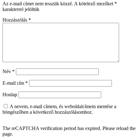
Az e-mail címet nem tesszük közzé.
A kötelező mezőket
*
karakterrel jelöltük
Hozzászólás
*
Név
*
E-mail cím
*
Honlap
A nevem, e-mail címem, és weboldalcímem mentése a
böngészőben a következő hozzászólásomhoz.
The reCAPTCHA verification period has expired. Please reload the
page.