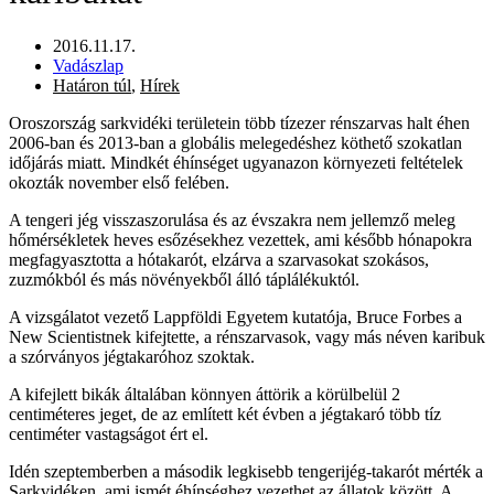
2016.11.17.
Vadászlap
Határon túl
,
Hírek
Oroszország sarkvidéki területein több tízezer rénszarvas halt éhen
2006-ban és 2013-ban a globális melegedéshez köthető szokatlan
időjárás miatt. Mindkét éhínséget ugyanazon környezeti feltételek
okozták november első felében.
A tengeri jég visszaszorulása és az évszakra nem jellemző meleg
hőmérsékletek heves esőzésekhez vezettek, ami később hónapokra
megfagyasztotta a hótakarót, elzárva a szarvasokat szokásos,
zuzmókból és más növényekből álló táplálékuktól.
A vizsgálatot vezető Lappföldi Egyetem kutatója, Bruce Forbes a
New Scientistnek kifejtette, a rénszarvasok, vagy más néven karibuk
a szórványos jégtakaróhoz szoktak.
A kifejlett bikák általában könnyen áttörik a körülbelül 2
centiméteres jeget, de az említett két évben a jégtakaró több tíz
centiméter vastagságot ért el.
Idén szeptemberben a második legkisebb tengerijég-takarót mérték a
Sarkvidéken, ami ismét éhínséghez vezethet az állatok között. A