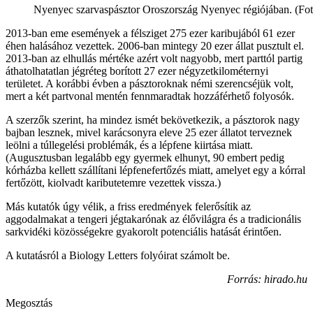
Nyenyec szarvaspásztor Oroszország Nyenyec régiójában. (Fot
2013-ban eme események a félsziget 275 ezer karibujából 61 ezer
éhen halásához vezettek. 2006-ban mintegy 20 ezer állat pusztult el.
2013-ban az elhullás mértéke azért volt nagyobb, mert parttól partig
áthatolhatatlan jégréteg borított 27 ezer négyzetkilométernyi
területet. A korábbi évben a pásztoroknak némi szerencséjük volt,
mert a két partvonal mentén fennmaradtak hozzáférhető folyosók.
A szerzők szerint, ha mindez ismét bekövetkezik, a pásztorok nagy
bajban lesznek, mivel karácsonyra eleve 25 ezer állatot terveznek
leölni a túllegelési problémák, és a lépfene kiirtása miatt.
(Augusztusban legalább egy gyermek elhunyt, 90 embert pedig
kórházba kellett szállítani lépfenefertőzés miatt, amelyet egy a kórral
fertőzött, kiolvadt kaributetemre vezettek vissza.)
Más kutatók úgy vélik, a friss eredmények felerősítik az
aggodalmakat a tengeri jégtakarónak az élővilágra és a tradicionális
sarkvidéki közösségekre gyakorolt potenciális hatását érintően.
A kutatásról a Biology Letters folyóirat számolt be.
Forrás: hirado.hu
Megosztás