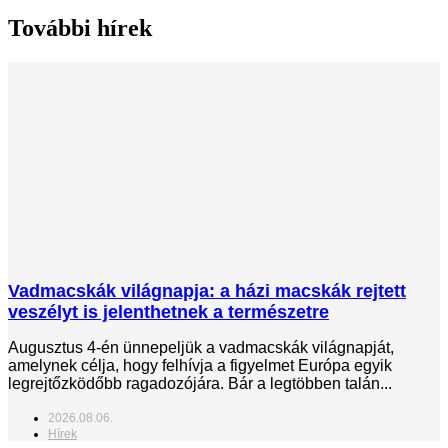
További hírek
Vadmacskák világnapja: a házi macskák rejtett
veszélyt is jelenthetnek a természetre
Augusztus 4-én ünnepeljük a vadmacskák világnapját,
amelynek célja, hogy felhívja a figyelmet Európa egyik
legrejtőzködőbb ragadozójára. Bár a legtöbben talán...
2026.08.06.
Hírek