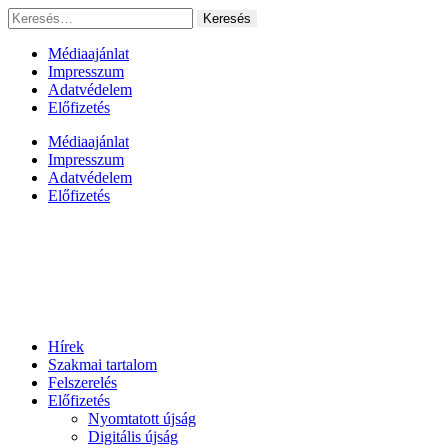
Ugrás
Keresés:
a
tartalomhoz
Médiaajánlat
Impresszum
Adatvédelem
Előfizetés
Médiaajánlat
Impresszum
Adatvédelem
Előfizetés
Hírek
Szakmai tartalom
Felszerelés
Előfizetés
Nyomtatott újság
Digitális újság