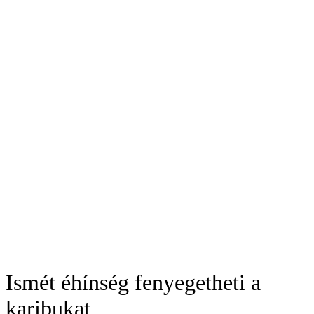
Ismét éhínség fenyegetheti a
karibukat