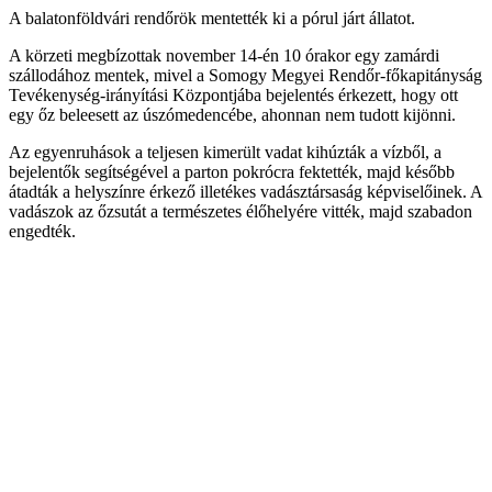
A balatonföldvári rendőrök mentették ki a pórul járt állatot.
A körzeti megbízottak november 14-én 10 órakor egy zamárdi
szállodához mentek, mivel a Somogy Megyei Rendőr-főkapitányság
Tevékenység-irányítási Központjába bejelentés érkezett, hogy ott
egy őz beleesett az úszómedencébe, ahonnan nem tudott kijönni.
Az egyenruhások a teljesen kimerült vadat kihúzták a vízből, a
bejelentők segítségével a parton pokrócra fektették, majd később
átadták a helyszínre érkező illetékes vadásztársaság képviselőinek. A
vadászok az őzsutát a természetes élőhelyére vitték, majd szabadon
engedték.