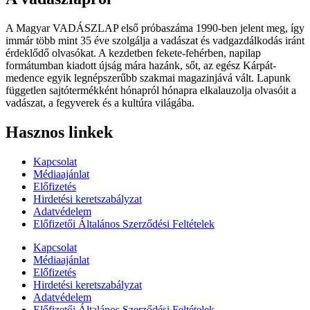
A Magyar VADÁSZLAP első próbaszáma 1990-ben jelent meg, így
immár több mint 35 éve szolgálja a vadászat és vadgazdálkodás iránt
érdeklődő olvasókat. A kezdetben fekete-fehérben, napilap
formátumban kiadott újság mára hazánk, sőt, az egész Kárpát-
medence egyik legnépszerűbb szakmai magazinjává vált. Lapunk
független sajtótermékként hónapról hónapra elkalauzolja olvasóit a
vadászat, a fegyverek és a kultúra világába.
Hasznos linkek
Kapcsolat
Médiaajánlat
Előfizetés
Hirdetési keretszabályzat
Adatvédelem
Előfizetői Általános Szerződési Feltételek
Kapcsolat
Médiaajánlat
Előfizetés
Hirdetési keretszabályzat
Adatvédelem
Előfizetői Általános Szerződési Feltételek