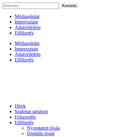
Ugrás
Keresés:
a
tartalomhoz
Médiaajánlat
Impresszum
Adatvédelem
Előfizetés
Médiaajánlat
Impresszum
Adatvédelem
Előfizetés
Hírek
Szakmai tartalom
Felszerelés
Előfizetés
Nyomtatott újság
Digitális újság