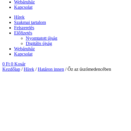
Webáruház
Kapcsolat
Hírek
Szakmai tartalom
Felszerelés
Előfizetés
Nyomtatott újság
Digitális újság
Webáruház
Kapcsolat
0
Ft
0
Kosár
Kezdőlap
/
Hírek
/
Határon innen
/ Őz az úszómedencében