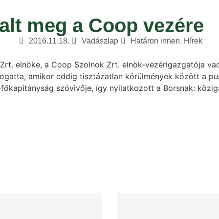
halt meg a Coop vezére
2016.11.18.
Vadászlap
Határon innen
,
Hírek
Zrt. elnöke, a Coop Szolnok Zrt. elnök-vezérigazgatója vad
togatta, amikor eddig tisztázatlan körülmények között a pu
kapitányság szóvivője, így nyilatkozott a Borsnak: közigaz