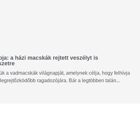
a: a házi macskák rejtett veszélyt is
szetre
k a vadmacskák világnapját, amelynek célja, hogy felhívja
legrejtőzködőbb ragadozójára. Bár a legtöbben talán...