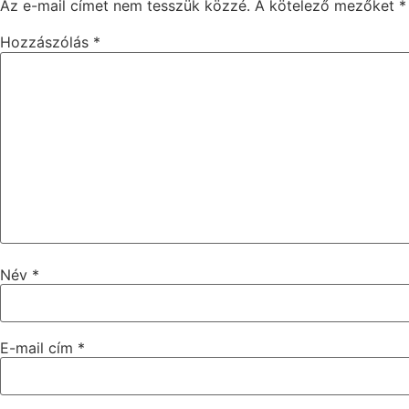
Az e-mail címet nem tesszük közzé.
A kötelező mezőket
*
Hozzászólás
*
Név
*
E-mail cím
*