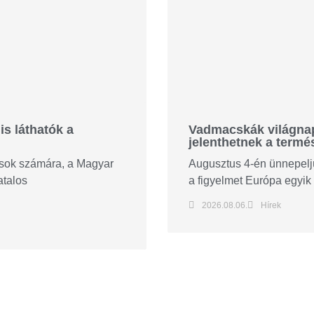
is láthatók a
Vadmacskák világnapj
jelenthetnek a termé
tósok számára, a Magyar
Augusztus 4-én ünnepeljü
atalos
a figyelmet Európa egyik 
2026.08.06.
Hírek