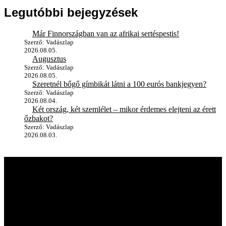
Legutóbbi bejegyzések
Már Finnországban van az afrikai sertéspestis!
Szerző: Vadászlap
2026.08.05.
Augusztus
Szerző: Vadászlap
2026.08.05.
Szeretnél bőgő gímbikát látni a 100 eurós bankjegyen?
Szerző: Vadászlap
2026.08.04.
Két ország, két szemlélet – mikor érdemes elejteni az érett
őzbakot?
Szerző: Vadászlap
2026.08.03.
A vadászlapról
A Magyar VADÁSZLAP első próbaszáma 1990-ben jelent meg, így
immár több mint 35 éve szolgálja a vadászat és vadgazdálkodás
iránt érdeklődő olvasókat. A kezdetben fekete-fehérben, napilap
formátumban kiadott újság mára hazánk, sőt, az egész Kárpát-
medence egyik legnépszerűbb szakmai magazinjává vált. Lapunk
független sajtótermékként hónapról hónapra elkalauzolja olvasóit a