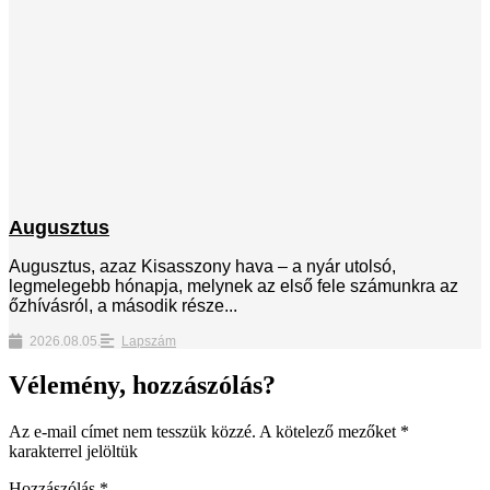
Augusztus
Augusztus, azaz Kisasszony hava – a nyár utolsó,
legmelegebb hónapja, melynek az első fele számunkra az
őzhívásról, a második része...
2026.08.05.
Lapszám
Vélemény, hozzászólás?
Az e-mail címet nem tesszük közzé.
A kötelező mezőket
*
karakterrel jelöltük
Hozzászólás
*