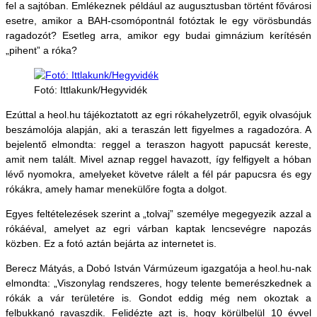
fel a sajtóban. Emlékeznek például az augusztusban történt fővárosi
esetre, amikor a BAH-csomópontnál fotóztak le egy vörösbundás
ragadozót? Esetleg arra, amikor egy budai gimnázium kerítésén
„pihent” a róka?
Fotó: Ittlakunk/Hegyvidék
Ezúttal a heol.hu tájékoztatott az egri rókahelyzetről, egyik olvasójuk
beszámolója alapján, aki a teraszán lett figyelmes a ragadozóra. A
bejelentő elmondta: reggel a teraszon hagyott papucsát kereste,
amit nem talált. Mivel aznap reggel havazott, így felfigyelt a hóban
lévő nyomokra, amelyeket követve rálelt a fél pár papucsra és egy
rókákra, amely hamar menekülőre fogta a dolgot.
Egyes feltételezések szerint a „tolvaj” személye megegyezik azzal a
rókáéval, amelyet az egri várban kaptak lencsevégre napozás
közben. Ez a fotó aztán bejárta az internetet is.
Berecz Mátyás, a Dobó István Vármúzeum igazgatója a heol.hu-nak
elmondta: „Viszonylag rendszeres, hogy telente bemerészkednek a
rókák a vár területére is. Gondot eddig még nem okoztak a
felbukkanó ravaszdik. Felidézte azt is, hogy körülbelül 10 évvel