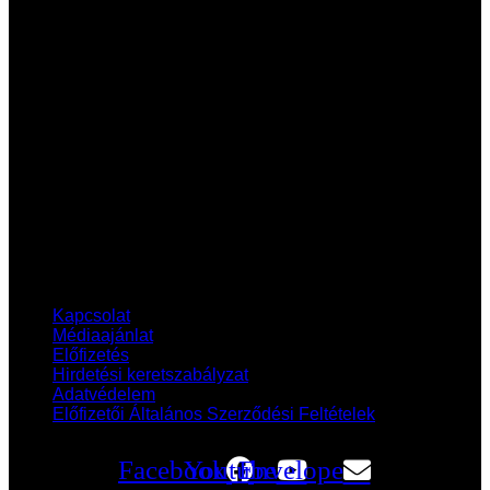
vadászat, a fegyverek és a kultúra világába.
Hasznos linkek
Kapcsolat
Médiaajánlat
Előfizetés
Hirdetési keretszabályzat
Adatvédelem
Előfizetői Általános Szerződési Feltételek
Kapcsolat
Médiaajánlat
Előfizetés
Hirdetési keretszabályzat
Adatvédelem
Előfizetői Általános Szerződési Feltételek
Facebook
Youtube
Envelope