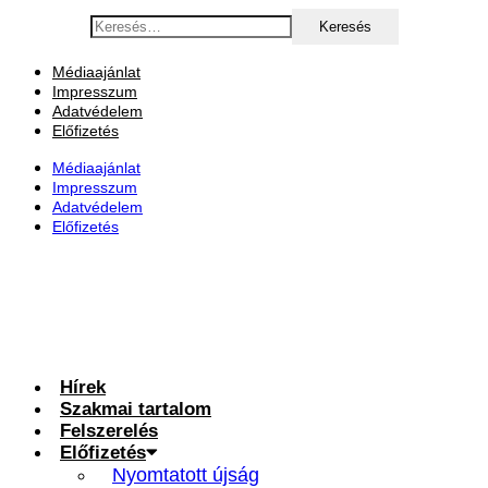
Ugrás
Keresés:
a
tartalomhoz
Médiaajánlat
Impresszum
Adatvédelem
Előfizetés
Médiaajánlat
Impresszum
Adatvédelem
Előfizetés
Hírek
Szakmai tartalom
Felszerelés
Előfizetés
Nyomtatott újság