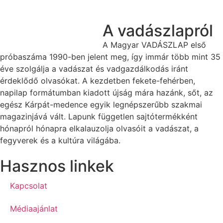
A vadászlapról
A Magyar VADÁSZLAP első
próbaszáma 1990-ben jelent meg, így immár több mint 35
éve szolgálja a vadászat és vadgazdálkodás iránt
érdeklődő olvasókat. A kezdetben fekete-fehérben,
napilap formátumban kiadott újság mára hazánk, sőt, az
egész Kárpát-medence egyik legnépszerűbb szakmai
magazinjává vált. Lapunk független sajtótermékként
hónapról hónapra elkalauzolja olvasóit a vadászat, a
fegyverek és a kultúra világába.
Hasznos linkek
Kapcsolat
Médiaajánlat