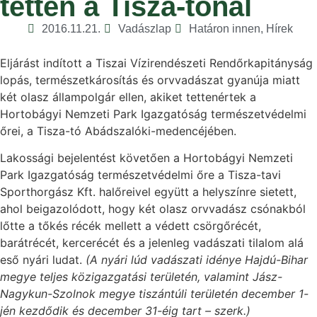
tetten a Tisza-tónál
2016.11.21.
Vadászlap
Határon innen
,
Hírek
Eljárást indított a Tiszai Vízirendészeti Rendőrkapitányság
lopás, természetkárosítás és orvvadászat gyanúja miatt
két olasz állampolgár ellen, akiket tettenértek a
Hortobágyi Nemzeti Park Igazgatóság természetvédelmi
őrei, a Tisza-tó Abádszalóki-medencéjében.
Lakossági bejelentést követően a Hortobágyi Nemzeti
Park Igazgatóság természetvédelmi őre a Tisza-tavi
Sporthorgász Kft. halőreivel együtt a helyszínre sietett,
ahol beigazolódott, hogy két olasz orvvadász csónakból
lőtte a tőkés récék mellett a védett csörgőrécét,
barátrécét, kercerécét és a jelenleg vadászati tilalom alá
eső nyári ludat.
(A nyári lúd vadászati idénye Hajdú-Bihar
megye teljes közigazgatási területén, valamint Jász-
Nagykun-Szolnok megye tiszántúli területén december 1-
jén kezdődik és december 31-éig tart – szerk.)