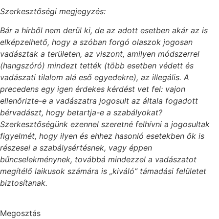
Szerkesztőségi megjegyzés:
Bár a hírből nem derül ki, de az adott esetben akár az is
elképzelhető, hogy a szóban forgó olaszok jogosan
vadásztak a területen, az viszont, amilyen módszerrel
(hangszóró) mindezt tették (több esetben védett és
vadászati tilalom alá eső egyedekre), az illegális. A
precedens egy igen érdekes kérdést vet fel: vajon
ellenőrizte-e a vadászatra jogosult az általa fogadott
bérvadászt, hogy betartja-e a szabályokat?
Szerkesztőségünk ezennel szeretné felhívni a jogosultak
figyelmét, hogy ilyen és ehhez hasonló esetekben ők is
részesei a szabálysértésnek, vagy éppen
bűncselekménynek, továbbá mindezzel a vadászatot
megítélő laikusok számára is „kiváló” támadási felületet
biztosítanak.
Megosztás