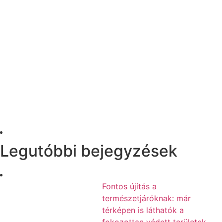
Legutóbbi bejegyzések
Fontos újítás a
természetjáróknak: már
térképen is láthatók a
fokozottan védett területek