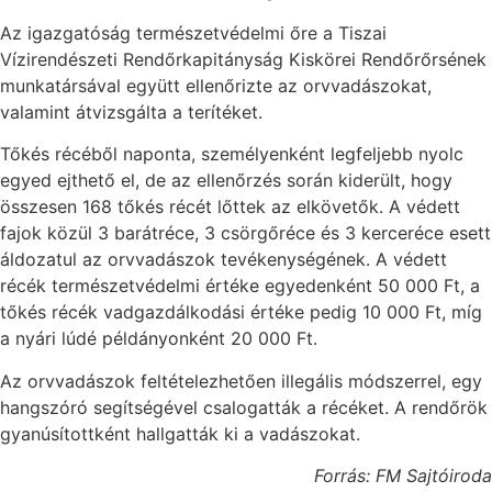
Az igazgatóság természetvédelmi őre a Tiszai
Vízirendészeti Rendőrkapitányság Kiskörei Rendőrőrsének
munkatársával együtt ellenőrizte az orvvadászokat,
valamint átvizsgálta a terítéket.
Tőkés récéből naponta, személyenként legfeljebb nyolc
egyed ejthető el, de az ellenőrzés során kiderült, hogy
összesen 168 tőkés récét lőttek az elkövetők. A védett
fajok közül 3 barátréce, 3 csörgőréce és 3 kerceréce esett
áldozatul az orvvadászok tevékenységének. A védett
récék természetvédelmi értéke egyedenként 50 000 Ft, a
tőkés récék vadgazdálkodási értéke pedig 10 000 Ft, míg
a nyári lúdé példányonként 20 000 Ft.
Az orvvadászok feltételezhetően illegális módszerrel, egy
hangszóró segítségével csalogatták a récéket. A rendőrök
gyanúsítottként hallgatták ki a vadászokat.
Forrás: FM Sajtóiroda