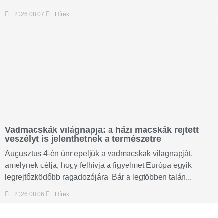
2026.08.07.
Hírek
Vadmacskák világnapja: a házi macskák rejtett
veszélyt is jelenthetnek a természetre
Augusztus 4-én ünnepeljük a vadmacskák világnapját,
amelynek célja, hogy felhívja a figyelmet Európa egyik
legrejtőzködőbb ragadozójára. Bár a legtöbben talán...
2026.08.06.
Hírek