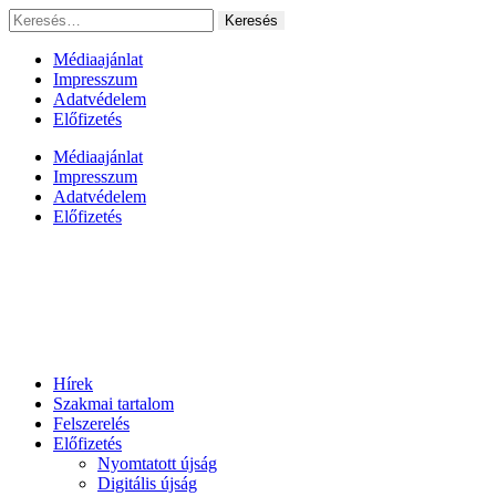
Ugrás
Keresés:
a
tartalomhoz
Médiaajánlat
Impresszum
Adatvédelem
Előfizetés
Médiaajánlat
Impresszum
Adatvédelem
Előfizetés
Hírek
Szakmai tartalom
Felszerelés
Előfizetés
Nyomtatott újság
Digitális újság