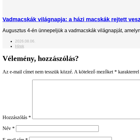
Vadmacskák világnapja: a házi macskák rejtett veszé
Augusztus 4-én ünnepeljük a vadmacskák világnapját, amelynek
2026.08.06.
Hírek
Vélemény, hozzászólás?
Az e-mail címet nem tesszük közzé.
A kötelező mezőket
*
karakterrel 
Hozzászólás
*
Név
*
E-mail cím
*