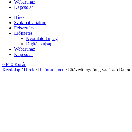
Webáruház
Kapcsolat
Hírek
Szakmai tartalom
Felszerelés
Előfizetés
Nyomtatott újság
Digitális újság
Webáruház
Kapcsolat
0
Ft
0
Kosár
Kezdőlap
/
Hírek
/
Határon innen
/ Eltévedt egy öreg vadász a Bako