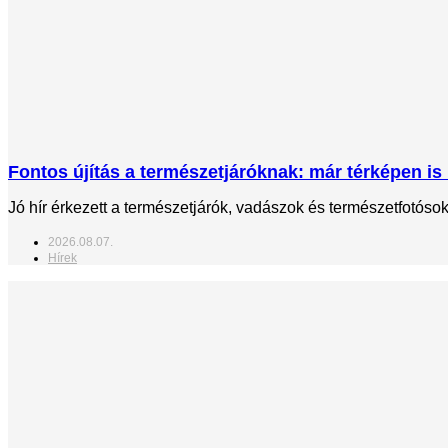
Fontos újítás a természetjáróknak: már térképen is 
Jó hír érkezett a természetjárók, vadászok és természetfotós
2026.08.07.
Hírek