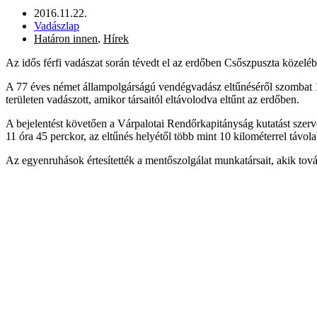
2016.11.22.
Vadászlap
Határon innen
,
Hírek
Az idős férfi vadászat során tévedt el az erdőben Csőszpuszta közeléb
A 77 éves német állampolgárságú vendégvadász eltűnéséről szombat 11 
területen vadászott, amikor társaitól eltávolodva eltűnt az erdőben.
A bejelentést követően a Várpalotai Rendőrkapitányság kutatást szerv
11 óra 45 perckor, az eltűnés helyétől több mint 10 kilométerrel távolab
Az egyenruhások értesítették a mentőszolgálat munkatársait, akik tovább