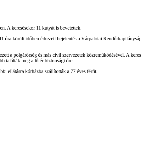
en. A keresésekor 11 kutyát is bevetettek.
óra körüli időben érkezett bejelentés a Várpalotai Rendőrkapitányságra
ezett a polgárőrség és más civil szervezetek közreműködésével. A keres
b találták meg a lőtér biztonsági őrei.
i ellátásra kórházba szállították a 77 éves férfit.